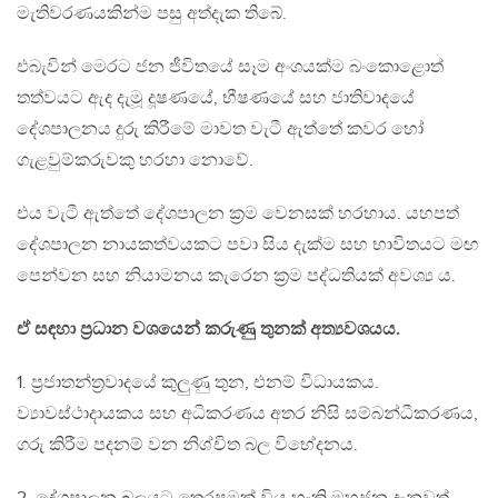
මැතිවරණයකින්ම පසු අත්දැක තිබේ.
එබැවින් මෙරට ජන ජීවිතයේ සෑම අංශයක්ම බංකොළොත්
තත්වයට ඇද දැමූ දූෂණයේ, භීෂණයේ සහ ජාතිවාදයේ
දේශපාලනය දුරු කිරීමේ මාවත වැටී ඇත්තේ කවර හෝ
ගැළවුම්කරුවකු හරහා නොවේ.
එය වැටී ඇත්තේ දේශපාලන ක්‍රම වෙනසක් හරහාය. යහපත්
දේශපාලන නායකත්වයකට පවා සිය දැක්ම සහ භාවිතයට මඟ
පෙන්වන සහ නියාමනය කැරෙන ක්‍රම පද්ධතියක් අවශ්‍ය ය.
ඒ සඳහා ප්‍රධාන වශයෙන් කරුණු තුනක් අත්‍යවශයය.
1. ප්‍රජාතන්ත්‍රවාදයේ කුලුණු තුන, එනම් විධායකය.
ව්‍යාවස්ථාදායකය සහ අධිකරණය අතර නිසි සම්බන්ධීකරණය,
ගරු කිරීම පදනම් වන නිශ්චිත බල විභේදනය.