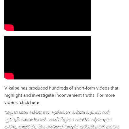
Vikalpa has produced hundreds of short-form videos that
highlight and investigate inconvenient truths. For more
videos,
click here
.
"කටුක සත්‍ය ඉස්මතුකර දැක්වෙන වාර්තා වැඩසටහන්,
පුරවැසි වෘතාන්තයන්, කෙටි චිත්‍රපට මෙන්ම දේශපාලන
සංවාද, සාකච්ඡා, සිය ගණනක් විකල්ප පුරවැසි වෙබ් අඩවිය