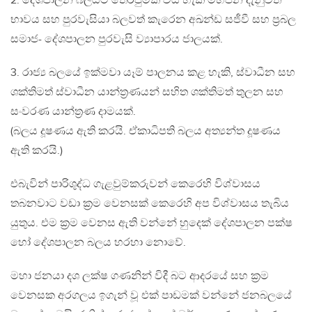
2. දේශපාලන බලයට තෙරපුමක් විය හැකි මහජන දැනුවත්
භාවය සහ පුරවැසියා බලවත් කැරෙන අඛන්ඩ සජීවී සහ ප්‍රබල
සමාජ- දේශපාලන පුරවැසි ව්‍යාපාරය ජාලයක්.
3. රාජ්‍ය බලයේ ඉක්මවා යෑම් පාලනය කළ හැකි, ස්වාධීන සහ
ශක්තිමත් ස්වාධීන යාන්ත්‍රණයන් සහිත ශක්තිමත් තුලන සහ
සංවරණ යාන්ත්‍රණ දාමයක්.
(බලය දූෂණය ඇති කරයි. ඒකාධිපති බලය අත්‍යන්ත දූෂණය
ඇති කරයි.)
එබැවින් පාරිශුද්ධ ගැළවුම්කරුවන් කෙරෙහි විශ්වාසය
තබනවාට වඩා ක්‍රම වෙනසක් කෙරෙහි අප විශ්වාසය තැබිය
යුතුය. එම ක්‍රම වෙනස ඇති වන්නේ හුදෙක් දේශපාලන පක්ෂ
හෝ දේශපාලන බලය හරහා නොවේ.
මහා ජනයා දශ ලක්ෂ ගණනින් විදී බට ආදරයේ සහ ක්‍රම
වෙනසක අරගලය ඉගැන් වූ එක් පාඩමක් වන්නේ ජනබලයේ