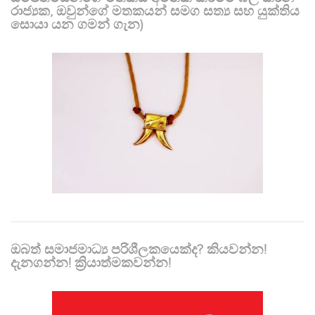
රාජ්‍යක, ඔවුන්ගේ මතකයන් සමග සත්‍ය සහ යුක්තිය
සොයා යන ගමන් ගැන)
ඔබත් සමාජමාධ්‍ය පරිශීලකයෙක්ද? කියවන්න!
දැනගන්න! ක්‍රියාත්මකවන්න!