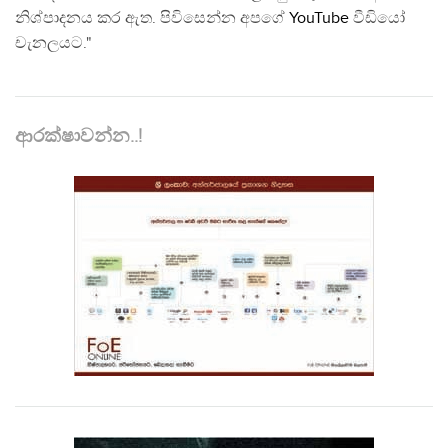
නිශ්පාදනය කර ඇත. පිවිසෙන්න අපගේ
YouTube
වීඩියෝ
චැනලයට."
ආරක්ෂාවන්න..!