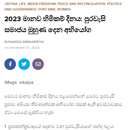
JAFFNA
,
LIFE
,
MEDIA FREEDOM
,
PEACE AND RECONCILIATION
,
POLITICS
AND GOVERNANCE
,
POST-WAR
,
WOMEN
2023 මානව හිමිකම් දිනය: පුරවැසි
සමාජය මුහුණ දෙන අභියෝග
SUNANDA DESHAPRIYA
on
December 10, 2023
iMage: vikalpa
මෙවර මානව හිමිකම් දිනය එළඹෙන්නේ මෙරට පුරවැසි
ප්‍රජාව අබියස තීරණාත්මක අභියෝග රැසක් ඇති අවස්ථාවකය.
ඒවා මෙසේ දැක්විය හැක.
1. ප්‍රජාතන්ත්‍රවාදයේ පදනම වන පුරවැසියාගේ ඡන්ද බලය