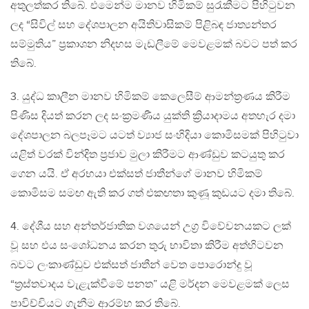
අතුලත්කර තිබේ. එමෙන්ම මානව හිමිකම් සුරැකීමට පිහිටුවන
ලද “සිවිල් සහ දේශපාලන අයිතිවාසිකම් පිළිබඳ ජාත්‍යන්තර
සම්මුතිය” ප්‍රකාශන නිදහස මැඩලීමේ මෙවළමක් බවට පත් කර
තිබේ.
3. යුද්ධ කාලීන මානව හිමිකම් කෙලෙසීම් ආමන්ත්‍රණය කිරීම
පිණිස දියත් කරන ලද සංක්‍රමණීය යුක්ති ක්‍රියාදාමය අතහැර දමා
දේශපාලන බලපෑමට යටත් ව්‍යාජ සංහිදියා කොමිසමක් පිහිටුවා
යළිත් වරක් වින්දිත ප්‍රජාව මුලා කිරීමට ආණ්ඩුව කටයුතු කර
ගෙන යයි. ඒ අරභයා එක්සත් ජාතීන්ගේ මානව හිමිකම්
කොමිසම සමඟ ඇති කර ගත් එකඟතා කුණූ කුඩයට දමා තිබේ.
4. දේශීය සහ අන්තර්ජාතික වශයෙන් උග්‍ර විවේචනයකට ලක්
වූ සහ එය සංශෝධනය කරන තුරු භාවිතා කිරීම අත්හිටවන
බවට ලංකාණ්ඩුව එක්සත් ජාතීන් වෙත පොරොන්දු වූ
“ත්‍රස්තවාදය වැළැක්වීමේ පනත” යළි මර්දන මෙවළමක් ලෙස
පාවිච්චියට ගැනීම ආරම්භ කර තිබේ.