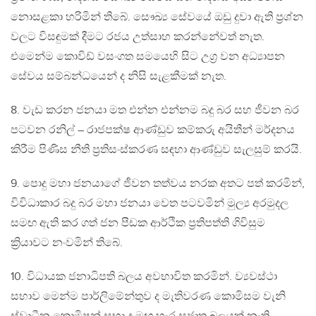
නොසළකා හරිමින් තිබේ. සෞඛ්‍ය සේවයේ ඔඩු දුවා ඇති ප්‍රශ්න
වලට විසඳුමක් දීමට රජය උත්සාහ කරන්නේවත් නැත.
එමෙන්ම කොවිඩ් වසංගත සමයෙහි සිට උග්‍ර වන අධ්‍යාපන
සේවය සම්බන්ධයෙන් ද නිසි සැළකීමක් නැත.
8. වැඩ කරන ජනයා මත එන්න එන්නම බදු බර සහ ජීවන බර
පටවන රනිල් – රාජපක්ෂ ආණ්ඩුව කම්කරු අයිතීන් මර්දනය
කිරීම පිණිස නීති ප්‍රතිසංස්කරණ සඳහා ආණ්ඩුව සැලසුම් කරයි.
9. පොදු මහා ජනයාගේ ජීවන තත්වය නරක අතට පත් කරමින්,
විවිධාකාර බදු බර මහා ජනයා වෙත පටවමින් මුල්‍ය අරමුදල
සමඟ ඇති කර ගත් ජන පීඩක ආර්ථික ප්‍රතිපත්ති ගිවිසුම
ක්‍රියාවට නංවමින් තිබේ.
10. විධායක ජනාධිපති බලය අවභාවිත කරමින්. ව්‍යවස්ථා
සභාව මෙන්ම පාර්ලිමේන්තුව ද මැතිවරණ කොමිසම වැනි