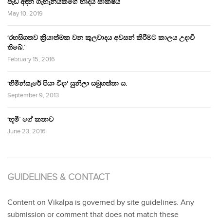
පෑඩ් අඳින ගැහැනියකගේ හෘදය සාක්ෂිය
May 10, 2019
‘රහසිගතව ක්‍රියාත්මක වන කුලවාදය අවසන් කිරීමට කාලය උදාවී
තිබේ.’
February 15, 2016
‘හිමින්සැරේ පියා විදා‘ සුනිලා සමුගත්තා ය.
September 9, 2013
‘භූමි’ ගේ කතාව
June 23, 2016
GUIDELINES & CONTACT
Content on Vikalpa is governed by site guidelines. Any
submission or comment that does not match these