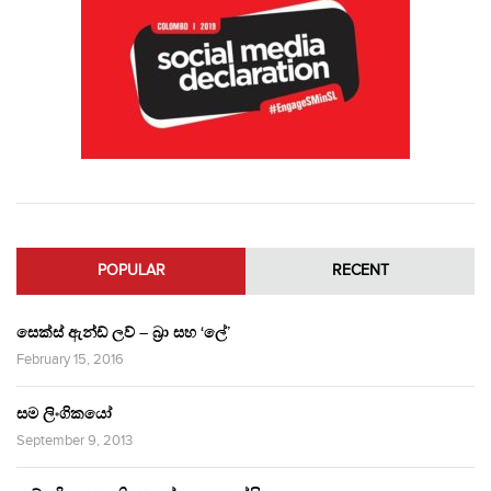
POPULAR
RECENT
සෙක්ස් ඇන්ඩ් ලව් – බ්‍රා සහ ‘ලේ’
February 15, 2016
සම ලිංගිකයෝ
September 9, 2013