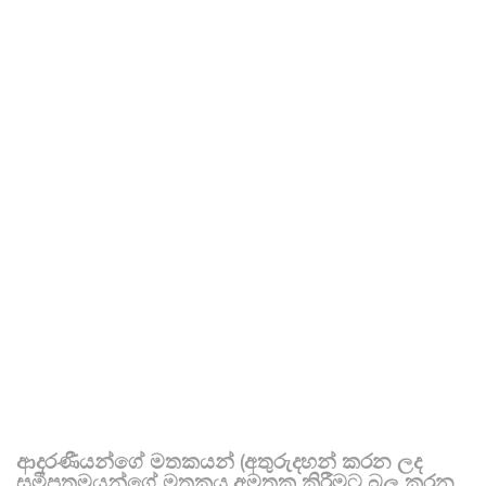
ආදරණීයන්ගේ මතකයන් (අතුරුදහන් කරන ලද
සමීපතමයන්ගේ මතකය අමතක කිරීමට බල කරන