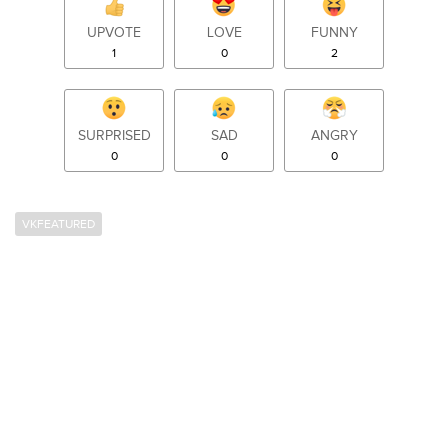
UPVOTE
LOVE
FUNNY
1
0
2
SURPRISED
SAD
ANGRY
0
0
0
VKFEATURED