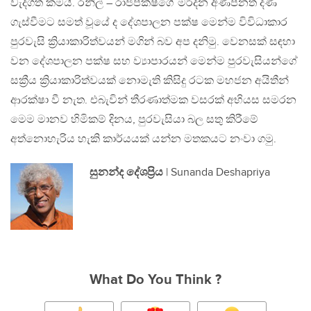
වැදගත් කමයි. රනිල් – රාජපක්ෂගේ මර්දන අණපනත් දණ
ගැස්වීමට සමත් වූයේ ද දේශපාලන පක්ෂ මෙන්ම විවිධාකාර
පුරවැසි ක්‍රියාකාරිත්වයන් මගින් බව අප දනිමු. වෙනසක් සඳහා
වන දේශපාලන පක්ෂ සහ ව්‍යාපාරයන් මෙන්ම පුරවැසියන්ගේ
සක්‍රීය ක්‍රියාකාරිත්වයක් නොමැති කිසිදු රටක මහජන අයිතීන්
ආරක්ෂා වී නැත. එබැවින් තීරණාත්මක වසරක් අභියස සමරන
මෙම මානව හිමිකම් දිනය, පුරවැසියා බල සතු කිරීමේ
අත්නොහැරිය හැකි කාර්යයක් යන්න මතකයට නංවා ගමු.
සුනන්ද දේශප්‍රිය
| Sunanda Deshapriya
What Do You Think ?