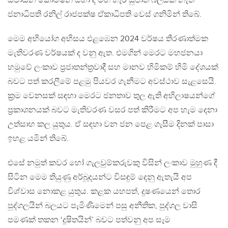
ස්වාධීන කොමිෂන් සභා ද මඟ හැර සුජාත බලයක් නැති
ජනාධිපති රනිල් රාජපක්ෂ ඒකාධිපති වෙස් ගනිමින් තිබේ.
මෙම අභියෝග අභිසය එළඹෙන 2024 වර්ෂය තීරණාත්මක
මැතිවරණ වර්ෂයක් ද වනු ඇත. එමගින් මෙරට මහජනයා
හමුවේ ලංකාව ප්‍රජාතන්ත්‍රවාදී සහ මානව හිමිකම් හිමි දේශයක්
බවට පත් කරලීමේ පළමු පියවර ගැනීමට අවස්ථාව සැළසෙයි.
ක්‍රම වෙනසක් සඳහා මෙරට ජනතාව තුල ඇති අභිලාෂයන්ගේ
ප්‍රකාශනයක් බවට මැතිවරණ වසර පත් කිරීමට අප හැම දෙනා
උත්සාහ කල යුතුය. ඒ සඳහා වන ජන පෙළ ගැසීම දිනක් පාසා
ඉහළ යමින් තිබේ.
එසේ නමුත් කවර හෝ ගැලවුම්කරුවකු විසින් ලංකාව මුහුණ දී
සිටින මෙම තියුණු අර්බූදයන්ට විසඳුම් දෙනු ඇතැයි අප
විශ්වාස නොකළ යුතුය. කළක යහපත්, දූෂණයෙන් තොර
පුද්ගලයින් බලයට පැමිණිමෙන් පසු අනීතික, පුද්ගල වාසි
පමණක් තකන ‘දූෂිතයින්’ බවට පත්වනු අප සෑම