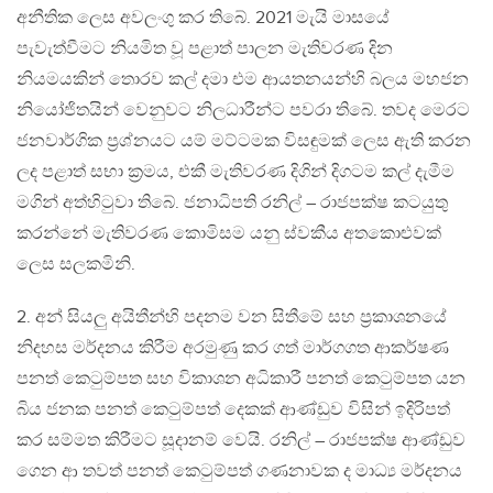
අනීතික ලෙස අවලංගු කර තිබේ. 2021 මැයි මාසයේ
පැවැත්වීමට නියමිත වූ පළාත් පාලන මැතිවරණ දින
නියමයකින් තොරව කල් දමා එම ආයතනයන්හි බලය මහජන
නියෝජිතයින් වෙනුවට නිලධාරීන්ට පවරා තිබේ. තවද මෙරට
ජනවාර්ගික ප්‍රශ්නයට යම් මට්ටමක විසඳුමක් ලෙස ඇති කරන
ලද පළාත් සභා ක්‍රමය, එකී මැතිවරණ දිගින් දිගටම කල් දැමීම
මගින් අත්හිටුවා තිබේ. ජනාධිපති රනිල් – රාජපක්ෂ කටයුතු
කරන්නේ මැතිවරණ කොමිසම යනු ස්වකීය අතකොළුවක්
ලෙස සලකමිනි.
2. අන් සියලු අයිතීන්හි පදනම වන සිතීමේ සහ ප්‍රකාශනයේ
නිදහස මර්දනය කිරීම අරමුණු කර ගත් මාර්ගගත ආකර්ෂණ
පනත් කෙටුම්පත සහ විකාශන අධිකාරී පනත් කෙටුම්පත යන
බිය ජනක පනත් කෙටුම්පත් දෙකක් ආණ්ඩුව විසින් ඉදිරිපත්
කර සම්මත කිරීමට සූදානම් වෙයි. රනිල් – රාජපක්ෂ ආණ්ඩුව
ගෙන ආ තවත් පනත් කෙටුම්පත් ගණනාවක ද මාධ්‍ය මර්දනය