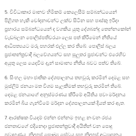
5. විවිධාකාර මානව හිමිකම් කෙලෙසීම් සම්බන්ධයෙන්
පිළිගත හැකි චෝදනාවන්ට ලක්ව සිටින සහ පාස්කු ඉරිදා
ප්‍රහාරය සම්බන්ධයෙන් ද වගකිය යුතු දේශබන්දු තෙන්නකෝන්
වැඩබලන පොලිස්පතිවරයා ලෙස පත් කිරීමෙන් නීතියේ
ආධිපත්‍යයට මරු පහරක් එල්ල කර තිබේ. පොලිස් බලය
ප්‍රජාතන්ත්‍රවාදී බලවේගයන්ට සහ සුලුතර ප්‍රජාවන්ට එරෙහිව
අයුතු ලෙස යෙදවීම දැන් සාමාන්‍ය නීතිය බවට පත්ව තිබේ.
6. සිංහල මහා ජාතික දේශපාලනය තහවුරු කරමින් දෙමළ සහ
මුස්ලිම් ජනයා මත විශම සැලකීමක් තහවුරු කරමින් තිබේ.
දෙමළ ජනයාගේ අනුස්මරණය කිරීමේ අයිතිය පවා මර්දනය
කරමින් බිය ගැන්වීමේ මර්දන දේශපාලනයක් දියත් කර ඇත.
7. ආරක්ෂක වියදම් එන්න එන්නම ඉහළ නංවන රජය
ජනතාවගේ එදිනෙදා ප්‍රජාතන්ත්‍රවාදී අයිතීන් වන පොදු
ප්‍රවාහණය, නිදහස් සෞඛ්‍ය සේවය සහ නිදහස් අධ්‍යාපනය