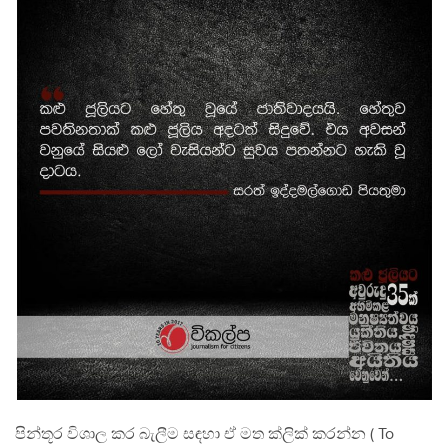
පින්තූර විශාල කර බැලීම සඳහා ඒ මත ක්ලික් කරන්න ( To