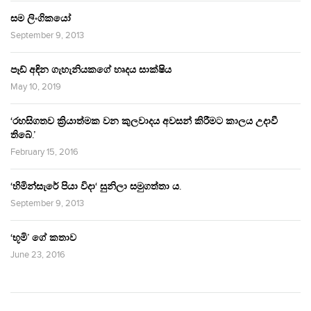
සම ලිංගිකයෝ
September 9, 2013
පෑඩ් අඳින ගැහැනියකගේ හෘදය සාක්ෂිය
May 10, 2019
‘රහසිගතව ක්‍රියාත්මක වන කුලවාදය අවසන් කිරීමට කාලය උදාවී
තිබේ.’
February 15, 2016
‘හිමින්සැරේ පියා විදා‘ සුනිලා සමුගත්තා ය.
September 9, 2013
‘භූමි’ ගේ කතාව
June 23, 2016