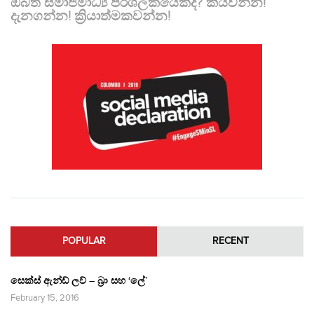
ඔබත් සමාජමාධ්‍ය පරිශීලකයෙක්ද? කියවන්න!
දැනගන්න! ක්‍රියාත්මකවන්න!
POPULAR
RECENT
සෙක්ස් ඇන්ඩ් ලව් – බ්‍රා සහ ‘ලේ’
February 15, 2016