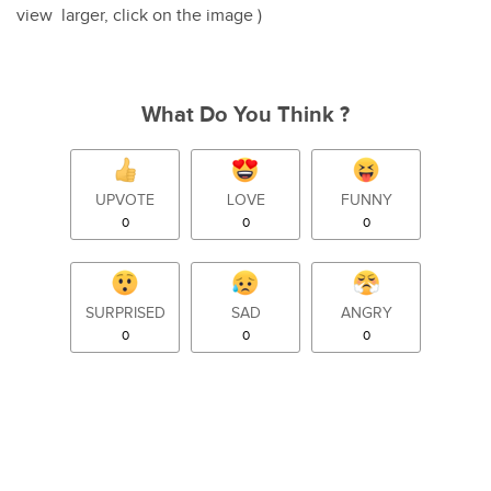
view larger, click on the image )
What Do You Think ?
UPVOTE
LOVE
FUNNY
0
0
0
SURPRISED
SAD
ANGRY
0
0
0