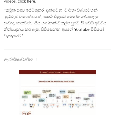
videos,
click here
.
"කටුක සත්‍ය ඉස්මතුකර දැක්වෙන වාර්තා වැඩසටහන්,
පුරවැසි වෘතාන්තයන්, කෙටි චිත්‍රපට මෙන්ම දේශපාලන
සංවාද, සාකච්ඡා, සිය ගණනක් විකල්ප පුරවැසි වෙබ් අඩවිය
නිශ්පාදනය කර ඇත. පිවිසෙන්න අපගේ
YouTube
වීඩියෝ
චැනලයට."
ආරක්ෂාවන්න..!