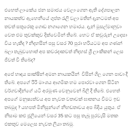
එහෙත් ලාංකේය ජන සමාජය වෙලා ගෙන ඇති දේශපාලන
නායකත්ව ඇහෙනියේ ගුප්ත රැලි වලා මතින් දැනටමත් අප
තවත් සතුරෙකු ගොඩ නගාගෙන හමාරය. දැන් මුසල්මානුවා
වෙත එම තුවක්කුව දික්වෙමින් තිබේ. හෙට ඒ කවුරුන් උදෙසා
විය හැකිද ? නිදහසින් පසු වසර 70 පුරා හරියටම අප ගණන්
බලා තැබුවහොත් අප කවරදාකවත් නිදහස් ශ්‍රී ලාංකිකන් ලෙස
ජිවත් වී තිබේද?
අපේ හෘදය සාක්ෂින් අමන නායකයින් විසින් ගිල ගෙන පාවා දී
තිබේ. අපගේ රීරි මාංශය ආගමික හම පොරවා ගෙන සිටින
වර්ගවාදීන්ගේ යටි අරමුණ වෙනුවෙන් බිලි දී තිබේ. එහෙත්
අපගේ මනුෂ්‍යත්වය අප නැවත වතාවක් ඝාතනය වීමට ඉඩ
තබමුද ? යහපත් මිනිසුන්ගේ නිහඬතාවය අප බිදිය යුතුය. ඒ
නිසාම කළු ජූලියෙන් වසර 35 කට පසු තැබූ පුරවැසි මතක
එකතුව මෙලෙස නැවත ලියා තබමු.