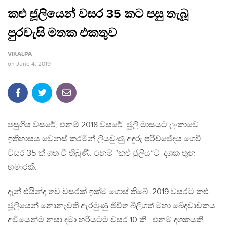
කළු ජූලියෙන් වසර 35 කට පසු තැබූ
පුරවැසි මතක එකතුව
VIKALPA
on
June 4, 2019
පසුගිය වසරේ, එනම් 2018 වසරේ ජුලි මාසයට ලංකාවේ
ඉතිහාසය වෙනස් කරමින් ලියවුණු අඳුරු පරිච්ජේදය ගෙවී
වසර 35 ක් ගත වී තිබුණි. එනම් “කළු ජුලිය”ට දශක තුන
හමාරකි.
දැන් එයින්ද තව වසරක් ඉක්ම ගොස් තිබේ. 2019 වසරට කළු
ජූලියෙන් නොනැවති ඇරඹුණු ජිවිත බිලිගත් මහා ඛේදවාචකය
අවියෙන්ම නසා දමා හරියටම වසර 10 කි. එනම් දශකයකි .