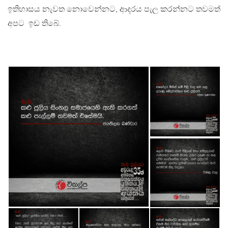
ඉතිහාසය නැවත නොවෙන්නට, ආදරය පැල කරන්නට තවමත්
අපට ඉඩ තිබේ.