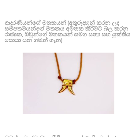
ආදරණීයන්ගේ මතකයන් (අතුරුදහන් කරන ලද
සමීපතමයන්ගේ මතකය අමතක කිරීමට බල කරන
රාජ්‍යක, ඔවුන්ගේ මතකයන් සමග සත්‍ය සහ යුක්තිය
සොයා යන ගමන් ගැන)