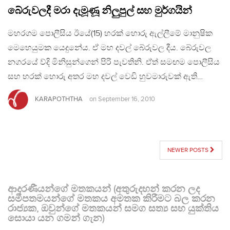
බේරුවලදී මරා දැමූණූ නිලුපුල් සහ මුර්ගයින්
මහරගම පොලීසිය ඊයේ(15) හරක් හොරු ඇල්ලීමේ මානුෂික
මෙහෙයුමක යෙදුනේය. ඒ මහ දවල් බේරුවල දීය. බේරුවල
නගරයේ ව්දි මිනිසුන්ගෙන් පිරි පැවතිනි. ඒත් සමඟම පොලීසිය
සහ හරක් හොරු අතර මහ දවල් වෙඩි හුවමාරුවක් ඇති…
KARAPOTHTHA
on
September 16, 2010
POSTS
NEWER POSTS
NAVIGATION
ආදරණීයන්ගේ මතකයන් (අතුරුදහන් කරන ලද
සමීපතමයන්ගේ මතකය අමතක කිරීමට බල කරන
රාජ්‍යක, ඔවුන්ගේ මතකයන් සමග සත්‍ය සහ යුක්තිය
සොයා යන ගමන් ගැන)