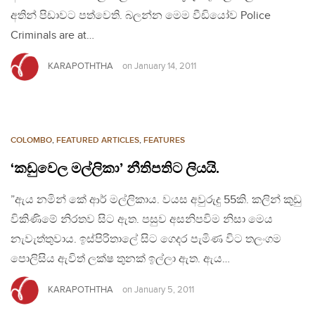
අතින් පිඩාවට පත්වෙති. බලන්න මෙම වීඩියෝව Police
Criminals are at…
KARAPOTHTHA
on
January 14, 2011
COLOMBO
,
FEATURED ARTICLES
,
FEATURES
‘කඩුවෙල මල්ලිකා’ නීතිපතිට ලියයි.
”ඇය නමින් කේ ආර් මල්ලිකාය. වයස අවුරුදු 55කි. කලින් කුඩු
විකිණිමේ නිරතව සිට ඇත. පසුව අසනිපවිම නිසා මෙය
නැවැත්තුවාය. ඉස්පිරිතාලේ සිට ගෙදර පැමිණ විට තලංගම
පොලිසිය ඇවිත් ලක්ෂ තුනක් ඉල්ලා ඇත. ඇය…
KARAPOTHTHA
on
January 5, 2011