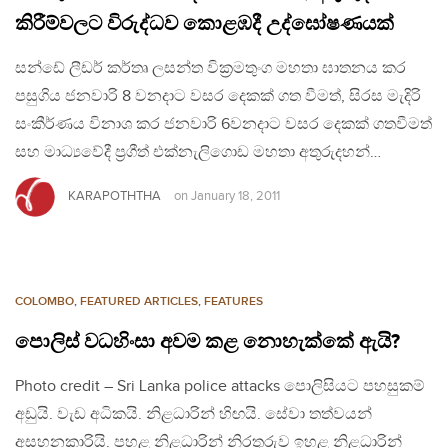
කිරීම්වලට විරුද්ධව කොළඹදී උද්ඝෝෂණයක්
සන්ඩේ ලීඩර් කර්තෘ ලසන්ත වික්‍රමතුංග මහතා ඝාතනය කර
පසුගිය ජනවාරි 8 වනදාට වසර දෙකක් ගත වීමත්, සිරස මැදිරි
සංකීර්ණය විනාශ කර ජනවාරි 6වනදාට වසර දෙකක් ගතවීමත්
සහ මාධ්‍යවේදී ප්‍රගීත් එක්නැලිගොඩ මහතා අතුරුදහන්…
KARAPOTHTHA
on
January 18, 2011
COLOMBO
,
FEATURED ARTICLES
,
FEATURES
පොලිස් වධහිංසා අවම කළ නොහැක්කේ ඇයි?
Photo credit – Sri Lanka police attacks පොලිසියට පහසුකම්
අඩුයි. වැඩ අධිකයි. නිළධාරින් හිඟයි. සේවා තත්වයන්
අසහනකාරියි. පහළ නිළධාරින් නිරතුරුව ඉහළ නිළධාරින්