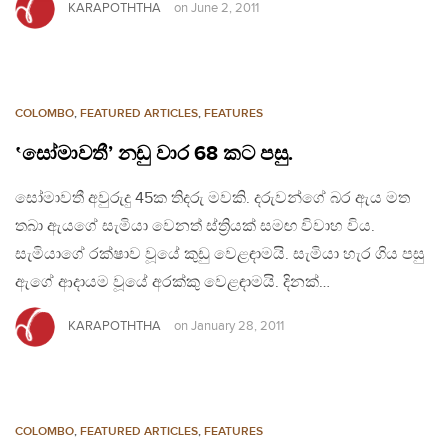
KARAPOTHTHA
on
June 2, 2011
COLOMBO
,
FEATURED ARTICLES
,
FEATURES
‛සෝමාවතී’ නඩු වාර 68 කට පසු.
සෝමාවතී අවුරුදු 45ක තිදරු මවකි. දරුවන්ගේ බර ඇය මත
තබා ඇයගේ සැමියා වෙනත් ස්ත්‍රියක් සමඟ විවාහ විය.
සැමියාගේ රක්ෂාව වූයේ කුඩු වෙළඳාමයි. සැමියා හැර ගිය පසු
ඇගේ ආදායම වූයේ අරක්කු වෙළඳාමයි. දිනක්…
KARAPOTHTHA
on
January 28, 2011
COLOMBO
,
FEATURED ARTICLES
,
FEATURES