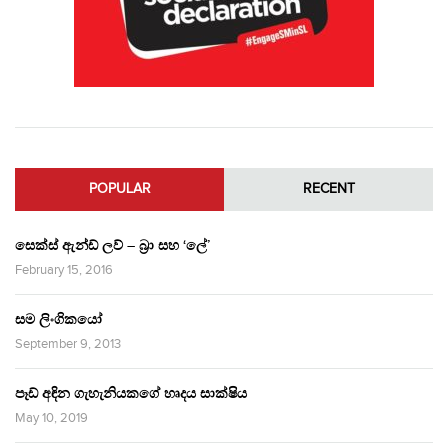
POPULAR
RECENT
සෙක්ස් ඇන්ඩ් ලව් – බ්‍රා සහ ‘ලේ’
February 15, 2016
සම ලිංගිකයෝ
September 9, 2013
පෑඩ් අඳින ගැහැනියකගේ හෘදය සාක්ෂිය
May 10, 2019