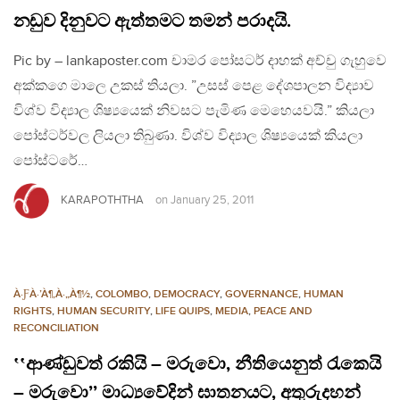
නඩුව දිනුවට ඇත්තමට තමන් පරාදයි.
Pic by – lankaposter.com චාමර පෝසටර් දාහක් අච්චු ගැහුවෙ
අක්කගෙ මාලෙ උකස් තියලා. ”උසස් පෙළ දේශපාලන විද්‍යාව
විශ්ව විද්‍යාල ශිෂ්‍යයෙක් නිවසට පැමිණ මෙහෙයවයි.” කියලා
පෝස්ටර්වල ලියලා තිබුණා. විශ්ව විද්‍යාල ශිෂ්‍යයෙක් කියලා
පෝස්ටරේ…
KARAPOTHTHA
on
January 25, 2011
À·ƑÀ·’À¶‚À·„À¶½
,
COLOMBO
,
DEMOCRACY
,
GOVERNANCE
,
HUMAN
RIGHTS
,
HUMAN SECURITY
,
LIFE QUIPS
,
MEDIA
,
PEACE AND
RECONCILIATION
‛‛ආණ්ඩුවත් රකියි – මරුවො, නීතියෙනුත් රැකෙයි
– මරුවො’’ මාධ්‍යවේදින් ඝාතනයට, අතුරුදහන්