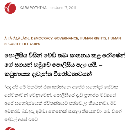
KARAPOTHTHA
on
June 17, 2011
À·ƑÀ·’À¶‚À·„À¶½
,
DEMOCRACY
,
GOVERNANCE
,
HUMAN RIGHTS
,
HUMAN
SECURITY
,
LIFE QUIPS
පොලීසිය විසින් වෙඩි තබා ඝාතනය කළ රෝෂේන්
ගේ සගයන් හමුවේ පොලීසිය පලා යයි. –
කටුනායක දැවැන්ත විරෝධතාවයන්
“අද අපි මේ පිකටින් එක කරන්නෙ අපේම සහෝදර සේවක
සේවිකාවන් වෙනුවෙන්. පොලීසියේ දැඩි ප්‍රහාරය මධ්‍යයේ
අපේ සහෝදරයෙක් ජීවිතක්ෂයට පත්වෙලා තියෙනවා. ඊට
අමතරව බඩදරු අම්මා කෙනෙක් පාගලා තියෙනවා. මේ වගේ
දේවල් අපේ රටේ…