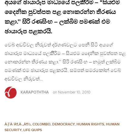
අයගේ ඡායාරූප මාධ්‍යයේ පලකිීරීම – “සියළුම
දෛනික පුවත්පත පළ නොකරන්න තීරණය
කළා.’’ සිරි රණසිංහ – ලක්බිම පමණක් එම
ඡායාරූප පළකරයි.
වෙබ් අඩවිවල නිරුවත් දර්ශණවලට පෙනී සිටි අයගේ
ඡායාරූප මාධ්‍යයේ පලකිීරීම – සියළුම දෛනික පුවත්පත පළ
නොකරන්න තීරණය කළා.’’ සිරි රණසිංහ – නමුත් ලක්බිම
පමණක් එම ඡායාරූප පළකරයි. සම්පත් සමරකෝන් වෙබ්
අඩවිවල නිරුවත්…
KARAPOTHTHA
on
November 10, 2010
À·ƑÀ·’À¶‚À·„À¶½
,
COLOMBO
,
DEMOCRACY
,
HUMAN RIGHTS
,
HUMAN
SECURITY
,
LIFE QUIPS