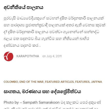
අවනීතියේ පාලනය
පුරවැසි මාධ්‍යවේදියකුගේ සටහන් දූෂිත මර්දනකාරී පාලනයක්
සහ පාරදෘශ්‍ය ප්‍රජාතන්ත්‍රවාදී පාලනයක් අතර ඇති වෙනස කුමක්
ද? දූෂිත මර්දනකාරී පාලනය පවත්වා ගැනෙන්නේ සන්නද්ධ
බලය මත පදනම්ව බිය ගැන්වීම සහ නීතියෙන් බාහිර
දණ්ඩනය පදනම් කර…
KARAPOTHTHA
on
July 4, 2011
COLOMBO
,
END OF THE WAR
,
FEATURED ARTICLES
,
FEATURES
,
JAFFNA
සාගතය, මරණභය සහ දේශප්‍රේමිත්වය
Photo by – Sampath Samarakoon මද කලකට පෙර දකුණේ