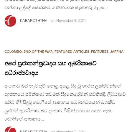
ගන්නා ලද්දේ සොරකම් ගණනාවක සැකකරු ලෙස…
KARAPOTHTHA
on
November 6, 2011
COLOMBO
,
END OF THE WAR
,
FEATURED ARTICLES
,
FEATURES
,
JAFFNA
අපේ ප්‍රජාතන්ත්‍රවාදය සහ ඇමරිකාවේ
අධිරාජ්‍යවාදය
අංගොඩ බස් නැවතුම් පොළ අසළ සිදු වූ භාරත ලක්ෂ්මන්ගේ
ඝාතනයේ පරීක්ෂණ තවමත් සිදුකෙරෙමින් පවතිත්දී, ලිබියාවේ
සර්ට් හිදී සිදුවූ ගඩාෆිගේ ඝාතනය සම්බන්ධයෙන් වගකිව
යුත්තේ ඇමරිකාව බව ලංකාව විසින් සොයා ගෙන ඇත.
ගඩාෆිගේ ඝාතනය…