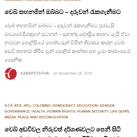
වෙබ් තහනමින් ඔබ්බට – දරුවන් රැකගැනීමට
වෙබ් තහනමින් ඔබ්බට – දරුවන් රැකගැනීමට පුරවැසි
මාධ්‍යවේදියකුගේ සටහන් – සුනන්ද දේශප්‍රිය අසභ්‍ය යැයි ඒවා
නරඹන පොලීසියේ මහත්වරුන් විසින් තීරණය කරන වෙබ්
අඩවි තහනම් කිරීම දැන් පොලිස් කාන්තා සහ ළමා කාර්‍යාංශයේ
දෛනික…
KARAPOTHTHA
on
November 28, 2010
À·ƑÀ·’À¶‚À·„À¶½
,
COLOMBO
,
DEMOCRACY
,
EDUCATION
,
GENDER
,
GOVERNANCE
,
HEALTH
,
HUMAN RIGHTS
,
HUMAN SECURITY
,
LIFE QUIPS
,
MEDIA
,
PEACE AND RECONCILIATION
වෙබ් අඩවිවල නිරුවත් දර්ශණවලට පෙනී සිටි