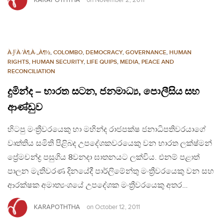
KARAPOTHTHA
on
November 2, 2011
À·ƑÀ·’À¶‚À·„À¶½
,
COLOMBO
,
DEMOCRACY
,
GOVERNANCE
,
HUMAN
RIGHTS
,
HUMAN SECURITY
,
LIFE QUIPS
,
MEDIA
,
PEACE AND
RECONCILIATION
දුමින්ද – භාරත සටන, ජනමාධ්‍ය, පොලීසිය සහ
ආණ්ඩුව
හිටපු මංත්‍රීවරයෙකු හා මහින්ද රාජපක්ෂ ජනාධිපතිවරයාගේ
වෘත්තිය සමිති පිළිබද උපදේශකවරයෙකු වන භාරත ලක්ෂ්මන්
ප්‍රේමචන්ද්‍ර පසුගිය 8වනදා ඝාතනයට ලක්විය. එනම් පළාත්
පාලන මැතිවරණ දිනයේදී පාර්ලිමේන්තු මංත්‍රීවරයෙකු වන සහ
ආරක්ෂක අමාත්‍යංශයේ උපදේශක මංත්‍රීවරයෙකු අතර…
KARAPOTHTHA
on
October 12, 2011