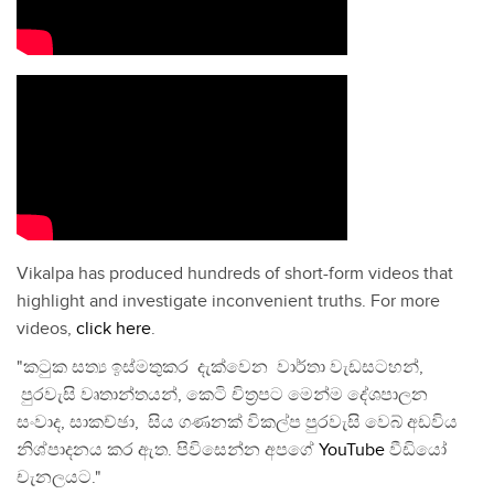
Vikalpa has produced hundreds of short-form videos that
highlight and investigate inconvenient truths. For more
videos,
click here
.
"කටුක සත්‍ය ඉස්මතුකර දැක්වෙන වාර්තා වැඩසටහන්,
පුරවැසි වෘතාන්තයන්, කෙටි චිත්‍රපට මෙන්ම දේශපාලන
සංවාද, සාකච්ඡා, සිය ගණනක් විකල්ප පුරවැසි වෙබ් අඩවිය
නිශ්පාදනය කර ඇත. පිවිසෙන්න අපගේ
YouTube
වීඩියෝ
චැනලයට."