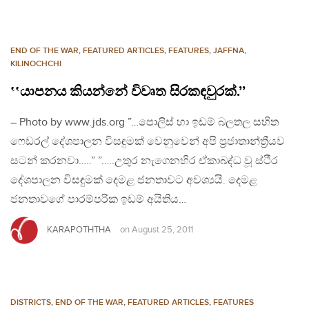
END OF THE WAR
,
FEATURED ARTICLES
,
FEATURES
,
JAFFNA
,
KILINOCHCHI
‛‛යාපනය කියන්නේ විවෘත සිරකඳවුරක්.’’
– Photo by www.jds.org ”…පොලිස් හා ඉඩම් බලතල සහිත
ෆෙඩරල් දේශපාලන විසඳුමක් වෙනුවෙන් අපි ප්‍රජාතාන්ත්‍රීයව
සටන් කරනවා…..” ”…..උතුර නැගෙනහිර ඒකාබද්ධ වූ ස්ථීර
දේශපාලන විසඳුමක් දෙමළ ජනතාවට අවශ්‍යයි. දෙමළ
ජනතාවගේ පාරම්පරික ඉඩම් අයිතිය…
KARAPOTHTHA
on
August 25, 2011
DISTRICTS
,
END OF THE WAR
,
FEATURED ARTICLES
,
FEATURES