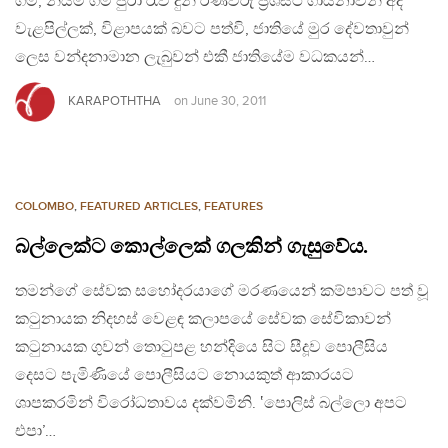
ගම්, නියම් ගම් පුරා රැව් දුන් රණවිරු ප්‍රශස්ථ ගායනාවන් අද
වැළපිල්ලක්, විළාපයක් බවට පත්වි, ජාතියේ මුර දේවතාවුන්
ලෙස වන්දනාමාන ලැබුවන් එකී ජාතියේම වධකයන්…
KARAPOTHTHA
on
June 30, 2011
COLOMBO
,
FEATURED ARTICLES
,
FEATURES
බල්ලෙක්ට කොල්ලෙක් ගලකින් ගැසුවේය.
තමන්ගේ සේවක සහෝදරයාගේ මරණයෙන් කම්පාවට පත් වූ
කටුනායක නිදහස් වෙළඳ කලාපයේ සේවක සේවිකාවන්
කටුනායක ගුවන් තොටුපළ හන්දියෙ සිට සීදූව පොලීසිය
දෙසට පැමිණියේ පොලීසියට නොයකුත් ආකාරයට
ශාපකරමින් විරෝධතාවය දක්වමිනි. ‛පොලිස් බල්ලො අපට
එපා’…