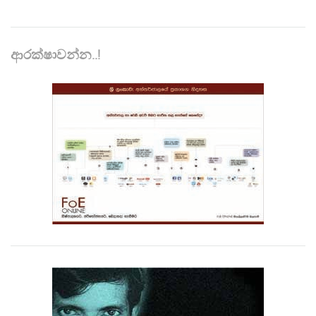
ආරක්ෂාවන්න..!