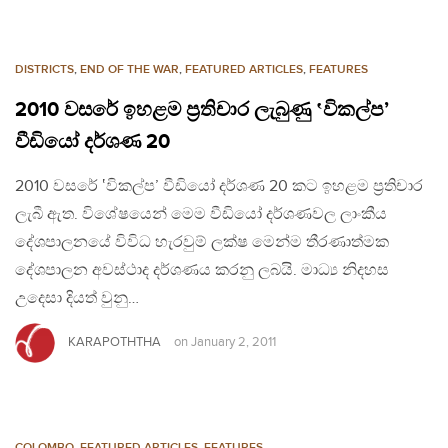
DISTRICTS
,
END OF THE WAR
,
FEATURED ARTICLES
,
FEATURES
2010 වසරේ ඉහළම ප්‍රතිචාර ලැබුණු ‛විකල්ප’
වීඩියෝ දර්ශණ 20
2010 වසරේ ‛විකල්ප’ වීඩියෝ දර්ශණ 20 කට ඉහළම ප්‍රතිචාර
ලැබී ඇත. විශේෂයෙන් මෙම වීඩියෝ දර්ශණවල ලාංකීය
දේශපාලනයේ විවිධ හැරවුම් ලක්ෂ මෙන්ම තීරණාත්මක
දේශපාලන අවස්ථාද දර්ශණය කරනු ලබයි. මාධ්‍ය නිදහස
උදෙසා දියත් වුනු…
KARAPOTHTHA
on
January 2, 2011
COLOMBO
,
FEATURED ARTICLES
,
FEATURES