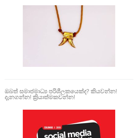
ඔබත් සමාජමාධ්‍ය පරිශීලකයෙක්ද? කියවන්න!
දැනගන්න! ක්‍රියාත්මකවන්න!