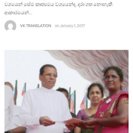
වශයෙන් සේම කෘත්‍යමය වශයෙන්ද, දරා ගත නොහැකි
ආකාරයෙන්…
VK TRANSLATION
on
January 1, 2017