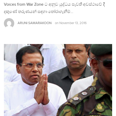
Voices from War Zone ට අනුව යුද්ධය පැවති අවස්ථාවේ දී
දකුණේ තරුණයන් සඳහා තෝරාගැනීම්…
ARUNI SAMARAKOON
on
November 13, 2016