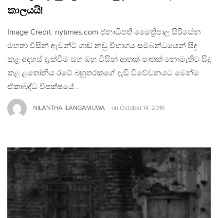
කාලයයි!
Image Credit: nytimes.com ජනාධිපති මෛත්‍රිපාල සිරිසේන
මහතා විසින් ඇවන්ට් ගාඩ් නඩු විභාගය සම්බන්ධයෙන් සිදු
කළ අදහස් දැක්වීම සහ ඔහු විසින් ආතක්-පාතක් නොමැතිව සිදු
කළ ළතෝනිය රටේ බහුතරකගේ දැඩි විවේචනයට මෙන්ම
ඒකාබද්ධ විපක්ෂයේ…
NILANTHA ILANGAMUWA
on
October 14, 2016