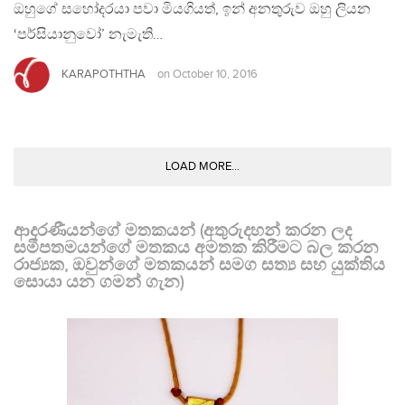
ඔහුගේ සහෝදරයා පවා මියගියත්, ඉන් අනතුරුව ඔහු ලියන
‘පර්සියානුවෝ’ නැමැති…
KARAPOTHTHA
on
October 10, 2016
LOAD MORE...
ආදරණීයන්ගේ මතකයන් (අතුරුදහන් කරන ලද
සමීපතමයන්ගේ මතකය අමතක කිරීමට බල කරන
රාජ්‍යක, ඔවුන්ගේ මතකයන් සමග සත්‍ය සහ යුක්තිය
සොයා යන ගමන් ගැන)