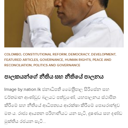
COLOMBO
,
CONSTITUTIONAL REFORM
,
DEMOCRACY
,
DEVELOPMENT
,
FEATURED ARTICLES
,
GOVERNANCE
,
HUMAN RIGHTS
,
PEACE AND
RECONCILIATION
,
POLITICS AND GOVERNANCE
පාලකයන්ගේ නීතිය සහ නීතියේ පාලනය
Image by:nation.lk ජනාධිපති මෛත‍්‍රීපාල සිරිසේන සහ
වර්තමාන ආණ්ඩුව බලයට පත්වුණේ, යහපාලනය ස්ථාපිත
කිරීමේ සහ නීතියේ ආධිපත්‍යය ආරක්ෂා කිරීමේ පොරොන්දුව
මත ය. රාජ්‍ය ආයතන පරිහානියට යන සැටි, දූෂණය සහ දණ්ඩ
මුක්තිය රජයන සැටි…