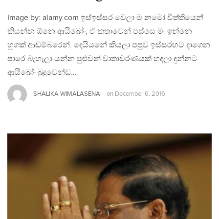
Image by: alamy.com ඉස්ඉස්සර වෙලා ම නමෝ විත්තියෙන්
කියන්න ඕනෙ ආයිබෝං, ඒ කතාවෙන් පස්සෙ මං ඉන්නෙ
හුගක් ආඩම්බරෙන්. දෙයියනේ කියලා පපුව ඉස්සරහට දාගෙන
පාරෙ බැහැලා යන්න පුළුවන් වාතාවරණයක් හදලා දුන්නට
ආයිබෝං බුදුවෙන්ඩ…
SHALIKA WIMALASENA
on
December 6, 2016