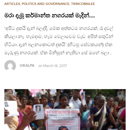
ARTICLES
,
POLITICS AND GOVERNANCE
,
TRINCOMALEE
මරා දැමූ කර්මාන්ත නගරයක් මැදින්….
‘අපිට දුකයි දැන් බලද්දි, මේක අත්තටම නගරයක්, රෑ දවල්
කියලා නෑ. හැමදාම, හැම වෙලාවෙම වැඩ. අපිත් සතුටින්
හිටියා. දැන් බලනකොටත් දුකයි’ (හිටපු සේවකයන්) ඒක
මැරුණු නගරයක්. ඒක මිනිසුන් නැතිවා සේ ඔහේ බලා…
VIKALPA
on
March 14, 2017