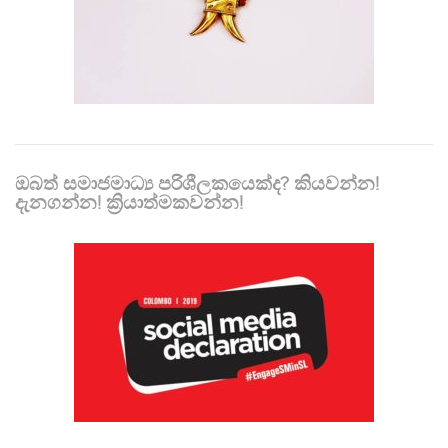
ඔබත් සමාජමාධ්‍ය පරිශීලකයෙක්ද? කියවන්න!
දැනගන්න! ක්‍රියාත්මකවන්න!