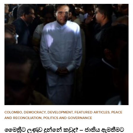
COLOMBO
,
DEMOCRACY
,
DEVELOPMENT
,
FEATURED ARTICLES
,
PEACE
AND RECONCILIATION
,
POLITICS AND GOVERNANCE
මෛත්‍රීට ලණුව දුන්නේ කවුද? – ජාතිය ඇමතීමට