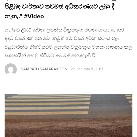
පිළිබඳ වාර්තාව තවමත් අධිකරණයට ලබා දී
නැහැ.” #Video
සන්ඩේ ලීඩර් කර්තෘ ලසන්ත වික්‍රමතුංග මහතා ඝාතනය කර
අදට වසර 8ක් ගත වේ. නමුත් මේ වසර අටක කාලය තුළ
බළධාරීන්ට නිශ්චිතවම ලසන්ත වික්‍රමතුංග මහතා ඝාතනය කල
ඝාතකයින් හෙළි කිරීමට තවමත් නොහැකි වී…
SAMPATH SAMARAKOON
on
January 8, 2017