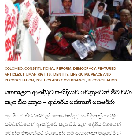
COLOMBO
,
CONSTITUTIONAL REFORM
,
DEMOCRACY
,
FEATURED
ARTICLES
,
HUMAN RIGHTS
,
IDENTITY
,
LIFE QUIPS
,
PEACE AND
RECONCILIATION
,
POLITICS AND GOVERNANCE
,
RECONCILIATION
යහපාලන ආණ්ඩුව සංහිඳියාව වෙනුවෙන් මීට වඩා
කැප විය යුතුය – ආචාර්ය ජෙහාන් පෙරේරා
පසුගිය මැතිවරණවලදී පොරොන්දු වූ සංහිඳියා ක්‍රියාවලිය
සම්බන්ධයෙන් ආණ්ඩුවේ කැප වීම ගැන දේශීය වශයෙන්
මෙන්ම ජාත්‍යන්තර වශයෙන්ද යම් සැකසාංකා මතුවෙමින්