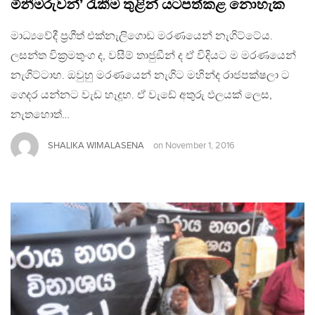
මිනීමරුවන්’ රැකීම තුළින් යටපත්කළ නොහැක
මාධ්‍යවේදී ප‍්‍රගීත් එක්නැලිගොඩ මරණයෙන් නැගිට්ටේය.
ලසන්ත වික‍්‍රමතුංග ද, වසීම් තාජුඞීන් ද ඒ විදියට ම මරණයෙන්
නැගිට්ටාහ. ඔවුහු මරණයෙන් නැගිට මහින්ද රාජපක්ෂලා ට
ගෙදර යන්නට වැඩ හැදූහ. ඒ වැඩේ අතුරු ඵලයක් ලෙස,
නැතහොත්…
SHALIKA WIMALASENA
on
November 1, 2016