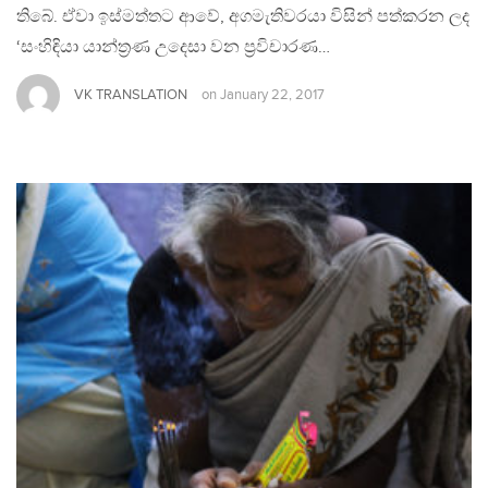
තිබේ. ඒවා ඉස්මත්තට ආවේ, අගමැතිවරයා විසින් පත්කරන ලද
‘සංහිඳියා යාන්ත්‍රණ උදෙසා වන ප්‍රවිචාරණ…
VK TRANSLATION
on
January 22, 2017