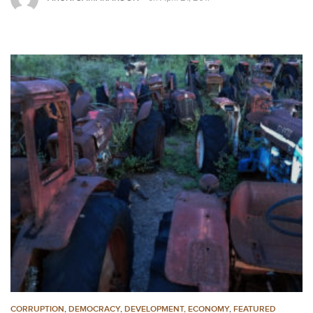
CORRUPTION
,
DEMOCRACY
,
DEVELOPMENT, ECONOMY
,
FEATURED