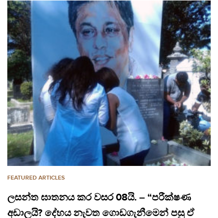
FEATURED ARTICLES
ලසන්ත ඝාතනය කර වසර 08යි. – “පරීක්ෂණ
අඩාලයි? දේහය නැවත ගොඩගැනීමෙන් පසු ඒ