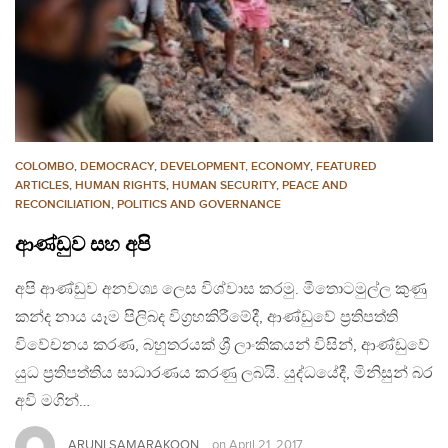
COLOMBO
,
DEMOCRACY
,
DEVELOPMENT, ECONOMY
,
FEATURED
ARTICLES
,
HUMAN RIGHTS
,
HUMAN SECURITY
,
PEACE AND
RECONCILIATION
,
POLITICS AND GOVERNANCE
ආණ්ඩුව සහ අපි
අපි ආණ්ඩුව අනවශ්‍ය ලෙස විශ්වාස කරමු. මීතොටමුල්ල කුණු
කන්ද නාය යෑම පිලිබද විග්‍රහකිරීමේදී, ආණ්ඩුවේ ප්‍රතිපත්ති
විවේචනය කරණ, බහුතරයක් ශ්‍රී ලාංකිකයන් විසින්, ආණ්ඩුවේ
යුධ ප්‍රතිපත්තිය සාධාරණය කරණු ලබයි. යුද්ධයේදී, මිනිසුන් බර
අවි මගින්…
ARUNI SAMARAKOON
on
April 21, 2017