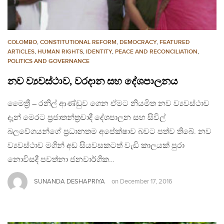
COLOMBO
,
CONSTITUTIONAL REFORM
,
DEMOCRACY
,
FEATURED
ARTICLES
,
HUMAN RIGHTS
,
IDENTITY
,
PEACE AND RECONCILIATION
,
POLITICS AND GOVERNANCE
නව ව්‍යවස්ථාව, වරදාන සහ දේශපාලනය
මෛත්‍රී – රනිල් ආණ්ඩුව ගෙන ඒමට නියමිත නව ව්‍යවස්ථාව
දැන් මෙරට ප්‍රජාතන්ත්‍රවාදී දේශපාලන සහ සිවිල්
බලවේගයන්ගේ ප්‍රධානතම අපේක්ෂාව බවට පත්ව තිබේ. නව
ව්‍යවස්ථාව මගින් අඩ සියවසකටත් වැඩි කාලයක් පුරා
නොවිසදී පවත්නා ජනවාර්ගික…
SUNANDA DESHAPRIYA
on
December 17, 2016