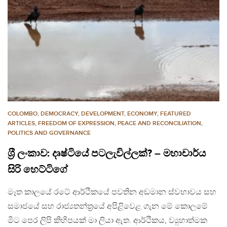
COLOMBO
,
DEMOCRACY
,
DEVELOPMENT, ECONOMY
,
FEATURED
ARTICLES
,
FREEDOM OF EXPRESSION
,
PEACE AND RECONCILIATION
,
POLITICS AND GOVERNANCE
ශ‍්‍රී ලංකාව: දෘෂ්ටියේ පටලැවිල්ලක්? – මහාචාර්ය
සිරි හෙට්ටිගේ
මෑත කාලයේ රටේ ආර්ථිකයේ පවතින අඩමාන ස්වභාවය සහ
සමාජයේ සහ රාජ්‍යතන්ත‍්‍රයේ අපිළිවෙළ ගැන මේ කොලමේ
මීට පෙර ලිපි කිහිපයක් මා ලියා ඇත. ආර්ථිකය, ව්‍යුහාත්මක