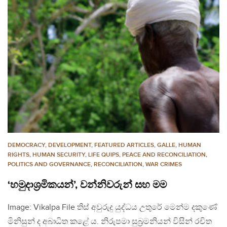
DEMOCRACY
,
DEVELOPMENT
,
FEATURED ARTICLES
,
GALLE
,
HUMAN
RIGHTS
,
HUMAN SECURITY
,
LIFE QUIPS
,
PEACE AND RECONCILIATION
,
POLITICS AND GOVERNANCE
,
RECONCILIATION
,
WAR CRIMES
‘හමුදාශ‍්‍රමිකයන්’, වන්නිවරුන් සහ මම
Image: Vikalpa File තිස් අවුරුදු යුද්ධය උතුරේ මෙන්ම දකුණේ
මිනිසුන් ද අබාධිත කළේ ය. නිරුපමා සුබ‍්‍රමනියන් විසින් රචිත