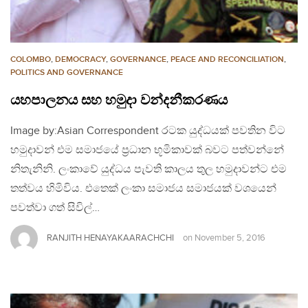
COLOMBO
,
DEMOCRACY
,
GOVERNANCE
,
PEACE AND RECONCILIATION
,
POLITICS AND GOVERNANCE
යහපාලනය සහ හමුදා වන්දනීකරණය
Image by:Asian Correspondent රටක යුද්ධයක් පවතින විට
හමුදාවන් එම සමාජයේ ප්‍රධාන භූමිකාවක් බවට පත්වන්නේ
නිතැනිනි. ලංකාවේ යුද්ධය පැවති කාලය තුල හමුදාවන්ට එම
තත්වය හිමිවිය. එතෙක් ලංකා සමාජය සමාජයක් වශයෙන්
පවත්වා ගත් සිවිල්…
RANJITH HENAYAKAARACHCHI
on
November 5, 2016