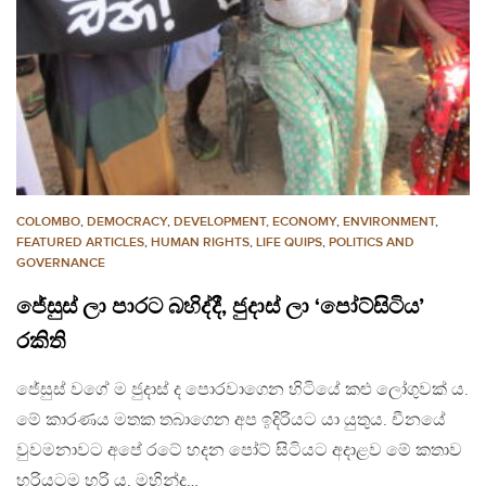
COLOMBO
,
DEMOCRACY
,
DEVELOPMENT, ECONOMY
,
ENVIRONMENT
,
FEATURED ARTICLES
,
HUMAN RIGHTS
,
LIFE QUIPS
,
POLITICS AND
GOVERNANCE
ජේසුස් ලා පාරට බහිද්දී, ජුදාස් ලා ‘පෝට්සිටිය’
රකිති
ජේසුස් වගේ ම ජුදාස් ද පොරවාගෙන හිටියේ කළු ලෝගුවක් ය.
මේ කාරණය මතක තබාගෙන අප ඉදිරියට යා යුතුය. චීනයේ
වුවමනාවට අපේ රටේ හදන පෝට් සිටියට අදාළව මේ කතාව
හරියටම හරි ය. මහින්ද…