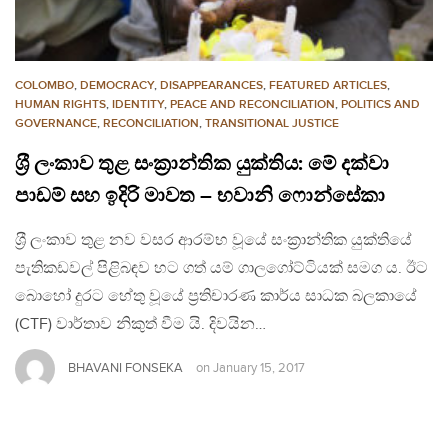
COLOMBO
,
DEMOCRACY
,
DISAPPEARANCES
,
FEATURED ARTICLES
,
HUMAN RIGHTS
,
IDENTITY
,
PEACE AND RECONCILIATION
,
POLITICS AND
GOVERNANCE
,
RECONCILIATION
,
TRANSITIONAL JUSTICE
ශ‍්‍රී ලංකාව තුළ සංක‍්‍රාන්තික යුක්තිය: මේ දක්වා
පාඩම් සහ ඉදිරි මාවත – භවානි ෆොන්සේකා
ශ‍්‍රී ලංකාව තුළ නව වසර ආරම්භ වූයේ සංක‍්‍රාන්තික යුක්තියේ
පැතිකඩවල් පිළිබඳව හට ගත් යම් ගාලගෝට්ටියක් සමග ය. ඊට
බොහෝ දුරට හේතු වූයේ ප‍්‍රතිචාරණ කාර්ය සාධක බලකායේ
(CTF) වාර්තාව නිකුත් වීම යි. දිවයින…
BHAVANI FONSEKA
on
January 15, 2017