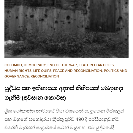
COLOMBO
,
DEMOCRACY
,
END OF THE WAR
,
FEATURED ARTICLES
,
HUMAN RIGHTS
,
LIFE QUIPS
,
PEACE AND RECONCILIATION
,
POLITICS AND
GOVERNANCE
,
RECONCILIATION
යුද්ධය සහ ඉතිහාසය: අදහස් කිහිපයක් බෙදාහදා
ගැනීම (අවසාන කොටස)
ග‍්‍රීක ශෝකාන්ත නාට්‍යයේ පියා වශයෙන් සැළකෙන ඊස්කලස්
සහ ඔහුගේ සහෝදරයා ක‍්‍රිස්තු පූර්ව 490 දී පර්සියානුවන්ට
එරෙහි මැරතන් සංග‍්‍රාමයේ සටන් වැදුනහ. එම යුද්ධයේදී