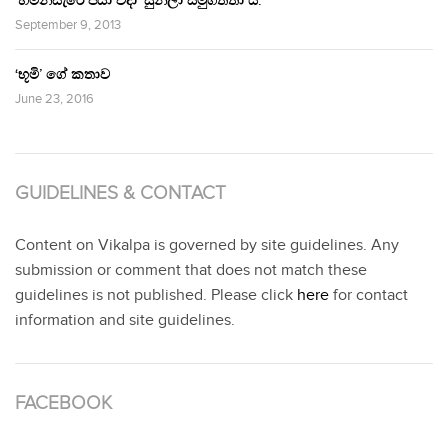
‘හිමින්සැරේ පියා විදා‘ සුනිලා සමුගත්තා ය.
September 9, 2013
‘භූමි’ ගේ කතාව
June 23, 2016
GUIDELINES & CONTACT
Content on Vikalpa is governed by site guidelines. Any
submission or comment that does not match these
guidelines is not published. Please click
here
for contact
information and site guidelines.
FACEBOOK