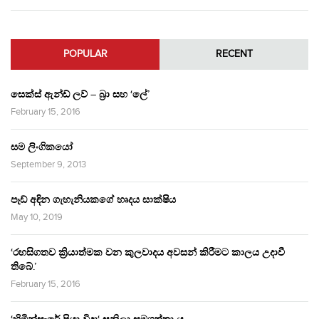
POPULAR
RECENT
සෙක්ස් ඇන්ඩ් ලව් – බ්‍රා සහ ‘ලේ’
February 15, 2016
සම ලිංගිකයෝ
September 9, 2013
පෑඩ් අඳින ගැහැනියකගේ හෘදය සාක්ෂිය
May 10, 2019
‘රහසිගතව ක්‍රියාත්මක වන කුලවාදය අවසන් කිරීමට කාලය උදාවී
තිබේ.’
February 15, 2016