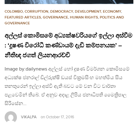
COLOMBO
,
CORRUPTION
,
DEMOCRACY
,
DEVELOPMENT, ECONOMY
,
FEATURED ARTICLES
,
GOVERNANCE
,
HUMAN RIGHTS
,
POLITICS AND
GOVERNANCE
අල්ලස් කොමිසමේ අධ්‍යක්ෂවරියගේ ඉල්ලා අස්වීම
: ‘දූෂණ විරෝධී කණ්ඩායම් දැඩි කම්පනයක’ –
නීතිඥ ජගත් ලියනආරච්චි
Image by:dailynews අල්ලස් හෝ දූෂණ විමර්ශන කොමිසමේ
අධ්‍යක්ෂ ජනරාල් ඩිල්රුක්ෂි ඩයස් වික්‍රමසිංහ මහත්මිය සිය
තනතුරෙන් ඉල්ලා අස්වී ඇති බවට මේ වන විට වාර්තා
පළවෙමින් තිබේ. ඒ අනුව අදාළ ලිපිය ජනාධිපති මෛත්‍රිපාල
සිරිසේන…
VIKALPA
on
October 17, 2016