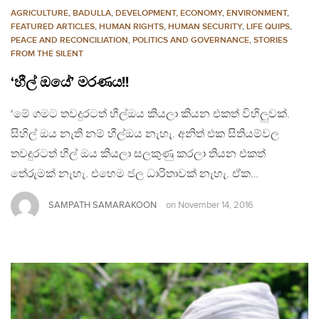
AGRICULTURE
,
BADULLA
,
DEVELOPMENT, ECONOMY
,
ENVIRONMENT
,
FEATURED ARTICLES
,
HUMAN RIGHTS
,
HUMAN SECURITY
,
LIFE QUIPS
,
PEACE AND RECONCILIATION
,
POLITICS AND GOVERNANCE
,
STORIES
FROM THE SILENT
‘හීල් ඔයේ’ මරණය!!
‘මේ ගමට තවදුරටත් හීල්ඔය කියලා කියන එකත් විහිලුවක්.
සිහිල් ඔය නැති නම් හීල්ඔය නැහැ. අනිත් එක සිතියම්වල
තවදුරටත් හීල් ඔය කියලා සලකුණු කරලා තියන එකත්
තේරුමක් නැහැ. එහෙම ජල ධාරිතාවක් නැහැ. ඒක…
SAMPATH SAMARAKOON
on
November 14, 2016