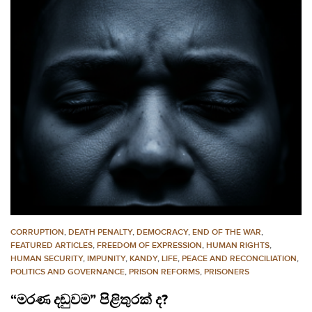
CORRUPTION
,
DEATH PENALTY
,
DEMOCRACY
,
END OF THE WAR
,
FEATURED ARTICLES
,
FREEDOM OF EXPRESSION
,
HUMAN RIGHTS
,
HUMAN SECURITY
,
IMPUNITY
,
KANDY
,
LIFE
,
PEACE AND RECONCILIATION
,
POLITICS AND GOVERNANCE
,
PRISON REFORMS
,
PRISONERS
“මරණ දඬුවම” පිළිතුරක් ද?