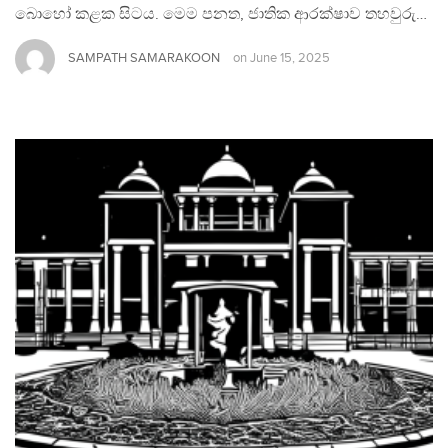
බොහෝ කළක සිටය. මෙම පනත, ජාතික ආරක්ෂාව තහවුරු…
SAMPATH SAMARAKOON
on
June 15, 2025