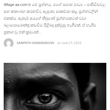
iMage:aa.com.tr මේ ප්‍රශ්නය, මගේ සමාජ මාධ්‍ය – පණිවිඩවල
සහ කතා-බහ කරනවිට ඇසුණ, සාකච්ඡා කළ ප්‍රශ්නවලින්
එකක්ය. ඇතැම් අයගේ තිබුණේ ප්‍රශ්නයකටත් වඩා
බලාපොරොත්තු කඩවීම පිළිබද දුක්මුසු හැගීමක්, ඒ හැගීම
ප්‍රකාශ වූ එක් ක්‍රමයක්…
SAMPATH SAMARAKOON
on
June 27, 2025