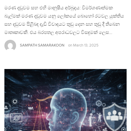
මරණ දඬුවම සහ එහි මානුෂීය අර්බුදය: විමර්ශණාත්මක
බැල්මක් මරණ දඬුවම යනු ලෝකයේ බොහෝ රටවල යුක්තිය
සහ දඬුවම පිළිබඳ දැඩි විවාදයට තුඩු දෙන සහ තුඩු දී තිබෙන
මාතෘකාවකි. එය බරපතල අපරාධවලට විසඳුමක් ලෙස…
SAMPATH SAMARAKOON
on
March 13, 2025