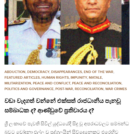
ABDUCTION
,
DEMOCRACY
,
DISAPPEARANCES
,
END OF THE WAR
,
FEATURED ARTICLES
,
HUMAN RIGHTS
,
IMPUNITY
,
MATALE
,
MILITARIZATION
,
PEACE AND CONFLICT
,
PEACE AND RECONCILIATION
,
POLITICS AND GOVERNANCE
,
POST-WAR
,
RECONCILIATION
,
WAR CRIMES
වඩා වැදගත් වන්නේ එක්සත් රාජධානිය පැනවූ
සම්බාධක ද? ආණ්ඩුවේ ප්‍රතිචාරය ද?
ශ්‍රී ලංකාවේ පැවති සිවිල් යුද්ධයේදී සිදු වූ අපරාධවලට සම්බන්ධ
බවට චෝදනා එල්ල වූ පුද්ගලයින් සිව්දෙනෙකුට එරෙහිව