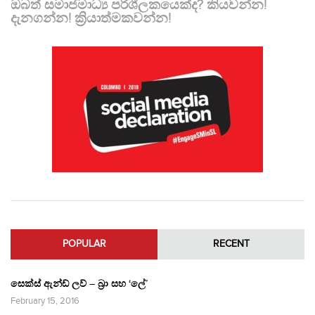
ඔබත් සමාජමාධ්‍ය පරිශීලකයෙක්ද? කියවන්න!
දැනගන්න! ක්‍රියාත්මකවන්න!
POPULAR
RECENT
සෙක්ස් ඇන්ඩ් ලව් – බ්‍රා සහ ‘ලේ’
February 15, 2016