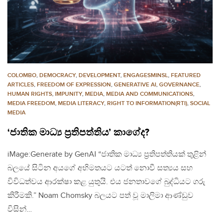
COLOMBO
,
DEMOCRACY
,
DEVELOPMENT
,
ENGAGESMINSL
,
FEATURED
ARTICLES
,
FREEDOM OF EXPRESSION
,
GENERATIVE AI
,
GOVERNANCE
,
HUMAN RIGHTS
,
IMPUNITY
,
MEDIA
,
MEDIA AND COMMUNICATIONS
,
MEDIA FREEDOM
,
MEDIA LITERACY
,
RIGHT TO INFORMATION(RTI)
,
SOCIAL
MEDIA
‘ජාතික මාධ්‍ය ප්‍රතිපත්තිය’ කාගේද?
iMage:Generate by GenAI “ජාතික මාධ්‍ය ප්‍රතිපත්තියක් තුළින්
බලයේ සිටින අයගේ අභිමතයට යටත් නොවී සත්‍යය සහ
විවිධත්වය ආරක්ෂා කළ යුතුයි. එය ජනතාවගේ බුද්ධියට ගරු
කිරීමකි.” Noam Chomsky බලයට පත් වූ මාලිමා ආණ්ඩුව
විසින්…