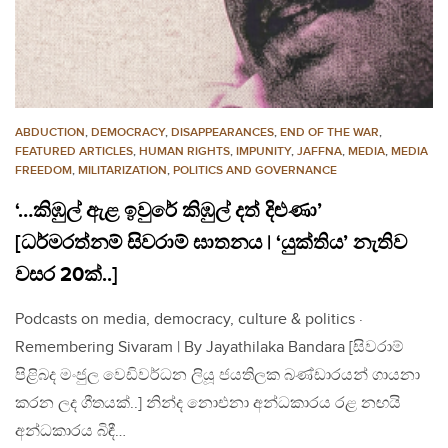
ABDUCTION
,
DEMOCRACY
,
DISAPPEARANCES
,
END OF THE WAR
,
FEATURED ARTICLES
,
HUMAN RIGHTS
,
IMPUNITY
,
JAFFNA
,
MEDIA
,
MEDIA
FREEDOM
,
MILITARIZATION
,
POLITICS AND GOVERNANCE
‘…කිඹුල් ඇළ ඉවුරේ කිඹුල් දත් දිළුණා’
[ධර්මරත්නම් සිවරාම් ඝාතනය | ‘යුක්තිය’ නැතිව
වසර 20ක්..]
Podcasts on media, democracy, culture & politics ·
Remembering Sivaram | By Jayathilaka Bandara [සිවරාම්
පිළිබද මංජුල වෙඩිවර්ධන ලියූ ජයතිලක බණ්ඩාරයන් ගායනා
කරන ලද ගීතයක්..] නින්ද නොඑනා අන්ධකාරය රළ නඟයි
අන්ධකාරය බිඳී…