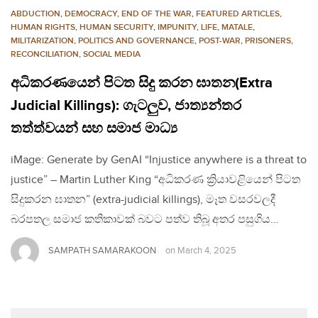
ABDUCTION
,
DEMOCRACY
,
END OF THE WAR
,
FEATURED ARTICLES
,
HUMAN RIGHTS
,
HUMAN SECURITY
,
IMPUNITY
,
LIFE
,
MATALE
,
MILITARIZATION
,
POLITICS AND GOVERNANCE
,
POST-WAR
,
PRISONERS
,
RECONCILIATION
,
SOCIAL MEDIA
අධිකරණයෙන් පිටත සිදු කරන ඝාතන(Extra
Judicial Killings): ගැටලුව, ජාත්‍යන්තර
තත්ත්වයන් සහ සමාජ මාධ්‍ය
iMage: Generate by GenAI “Injustice anywhere is a threat to
justice” – Martin Luther King “අධිකරණ ක්‍රියාවළියෙන් පිටත
සිදුකරන ඝාතන” (extra-judicial killings), මෑත වසරවලදී
බරපතල සමාජ කතිකාවක් බවට පත්ව තිබූ අතර පසුගිය…
SAMPATH SAMARAKOON
on
March 4, 2025