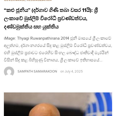
“කළු ජූනිය” (දර්ගාව ගිණි තබා වසර 11යි): ශ්‍රී
ලංකාවේ මුස්ලිම් විරෝධී ප්‍රචණ්ඩත්වය,
දණ්ඩමුක්තිය සහ යුක්තිය
iMage: Thyagi Ruwanpathirana 2014 ජූනි මාසයේ ශ්‍රී ලංකාවේ
අලුත්ගම, දර්ගා නගරයේ සිදු කළ මුස්ලිම් විරෝධී ප්‍රචණ්ඩත්වය,
එහි මුස්ලිම් ප්‍රජාවට එරෙහිව සිංහල බෞද්ධ ජාතිවාදී මැරයින්
විසින් සිදු කළ බිහිසුණු විනාශය, ශ්‍රී ලංකාවේ ඉතිහාසයේ…
SAMPATH SAMARAKOON
on
July 4, 2025