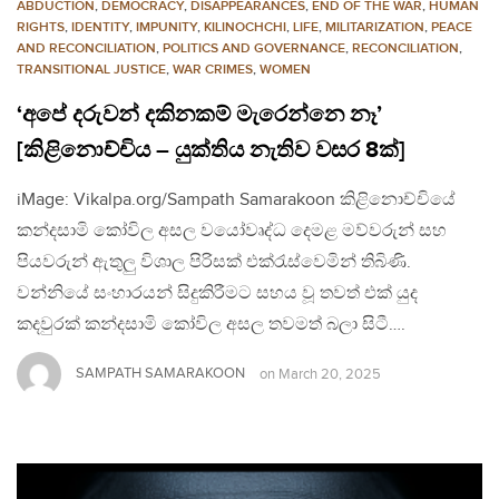
ABDUCTION
,
DEMOCRACY
,
DISAPPEARANCES
,
END OF THE WAR
,
HUMAN
RIGHTS
,
IDENTITY
,
IMPUNITY
,
KILINOCHCHI
,
LIFE
,
MILITARIZATION
,
PEACE
AND RECONCILIATION
,
POLITICS AND GOVERNANCE
,
RECONCILIATION
,
TRANSITIONAL JUSTICE
,
WAR CRIMES
,
WOMEN
‘අපේ දරුවන් දකිනකම් මැරෙන්නෙ නෑ’
[කිළිනොච්චිය – යුක්තිය නැතිව වසර 8ක්]
iMage: Vikalpa.org/Sampath Samarakoon කිළිනොච්චියේ
කන්දසාමි කෝවිල අසල වයෝවෘද්ධ දෙමළ මව්වරුන් සහ
පියවරුන් ඇතුලු විශාල පිරිසක් එක්රැස්වෙමින් තිබිණි.
වන්නියේ සංහාරයන් සිදුකිරීමට සහය වූ තවත් එක් යුද
කදවුරක් කන්දසාමි කෝවිල අසල තවමත් බලා සිටී….
SAMPATH SAMARAKOON
on
March 20, 2025