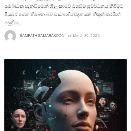
සම්බාධක පැනවීමෙන් ශ්‍රී ලංකාවේ වගවීම ප්‍රවර්ධනය කිරීමට
පියවර ගෙන තිබෙන බව මාධ්‍ය නිවේදනයක් නිකුත් කරමින්
පසුගිය…
SAMPATH SAMARAKOON
on
March 30, 2025