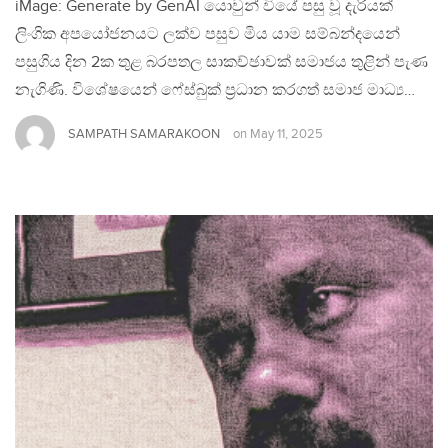
iMage: Generate by GenAI යොවුන් වියේ පසු වූ දැරියක්
ලිංගික අපයෝජනයට ලක්ව පසුව මිය යාම සම්බන්දයෙන්
පසුගිය දින 2ක තුළ බරපතල සාකච්ඡාවක් සමාජය තුළින් පැණ
නැගිණි. විශේෂයෙන් ෆේස්බුක් ප්‍රධාන කරගත් සමාජ මාධ්‍ය…
SAMPATH SAMARAKOON
on
May 11, 2025