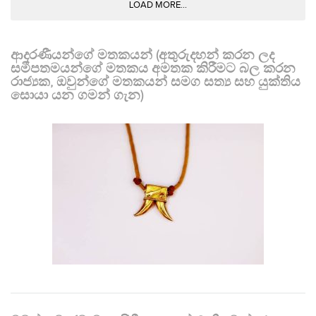
LOAD MORE...
ආදරණීයන්ගේ මතකයන් (අතුරුදහන් කරන ලද
සමීපතමයන්ගේ මතකය අමතක කිරීමට බල කරන
රාජ්‍යක, ඔවුන්ගේ මතකයන් සමග සත්‍ය සහ යුක්තිය
සොයා යන ගමන් ගැන)