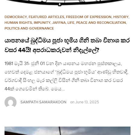
DEMOCRACY
,
FEATURED ARTICLES
,
FREEDOM OF EXPRESSION
,
HISTORY
,
HUMAN RIGHTS
,
IMPUNITY
,
JAFFNA
,
LIFE
,
PEACE AND RECONCILIATION
,
POLITICS AND GOVERNANCE
යාපනයේ බුද්ධිමය පූජා භූමිය ගිනි තබා විනාශ කර
වසර 44යි! අපරාධකරුවන් නිදැල්ලේ?
1981 මැයි 31- ජූනි 01 වන දින යාපනය මහජන පුස්තකාලය,
හෙවත් දෙමළ ජනයාගේ ‘බුද්ධිමය පූජා භූමිය’ ආණ්ඩු හිතවාදී,
වර්ගවාදී සිංහල මැර කල්ලි විසින් ගිනි තබා විනාශ කර වසර
44ක් ගෙවෙමින් තිබේ. මෙය…
SAMPATH SAMARAKOON
on
June 13, 2025