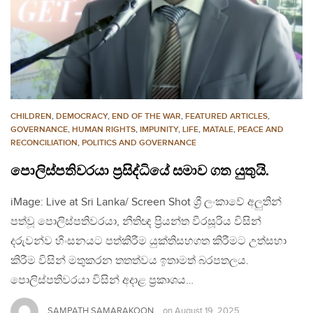
CHILDREN
,
DEMOCRACY
,
END OF THE WAR
,
FEATURED ARTICLES
,
GOVERNANCE
,
HUMAN RIGHTS
,
IMPUNITY
,
LIFE
,
MATALE
,
PEACE AND
RECONCILIATION
,
POLITICS AND GOVERNANCE
පොලිස්පතිවරයා ප්‍රසිද්ධියේ සමාව ගත යුතුයි.
iMage: Live at Sri Lanka/ Screen Shot ශ්‍රී ලංකාවේ අලුතින්
පත්වූ පොලිස්පතිවරයා, නීතිඥ ප්‍රියන්ත වීරසූරිය විසින්
දරුවන්ව හිංසනයට පත්කිරීම යුක්තිසහගත කිරීමට උත්සහා
කිරීම විසින් මතුකරන තතත්වය ඉතාමත් බරපතලය.
පොලිස්පතිවරයා විසින් අදාළ ප්‍රකාශය…
SAMPATH SAMARAKOON
on
August 19, 2025