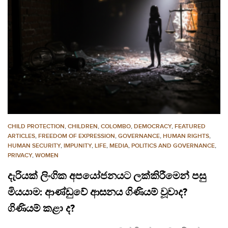
CHILD PROTECTION
,
CHILDREN
,
COLOMBO
,
DEMOCRACY
,
FEATURED
ARTICLES
,
FREEDOM OF EXPRESSION
,
GOVERNANCE
,
HUMAN RIGHTS
,
HUMAN SECURITY
,
IMPUNITY
,
LIFE
,
MEDIA
,
POLITICS AND GOVERNANCE
,
PRIVACY
,
WOMEN
දැරියක් ලිංගික අපයෝජනයට ලක්කිරීමෙන් පසු
මියයාම: ආණ්ඩුවේ ආසනය ගිණියම් වූවාද?
ගිණියම් කළා ද?