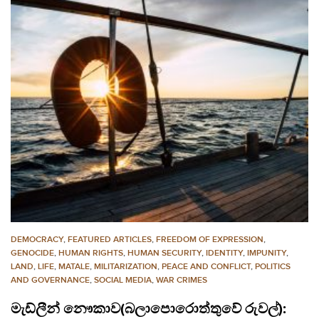
DEMOCRACY
,
FEATURED ARTICLES
,
FREEDOM OF EXPRESSION
,
GENOCIDE
,
HUMAN RIGHTS
,
HUMAN SECURITY
,
IDENTITY
,
IMPUNITY
,
LAND
,
LIFE
,
MATALE
,
MILITARIZATION
,
PEACE AND CONFLICT
,
POLITICS
AND GOVERNANCE
,
SOCIAL MEDIA
,
WAR CRIMES
මැඩ්ලීන් නෞකාව(බලාපොරොත්තුවේ රුවල්):