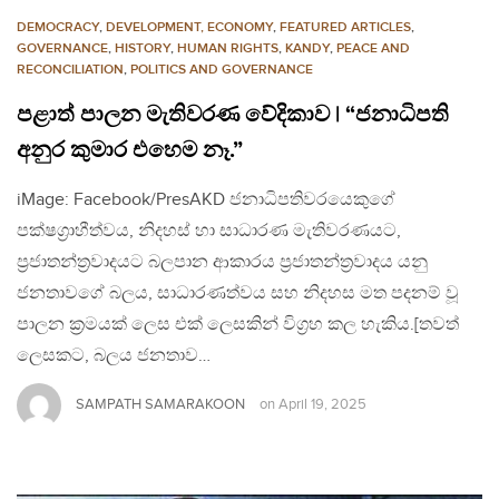
DEMOCRACY
,
DEVELOPMENT, ECONOMY
,
FEATURED ARTICLES
,
GOVERNANCE
,
HISTORY
,
HUMAN RIGHTS
,
KANDY
,
PEACE AND
RECONCILIATION
,
POLITICS AND GOVERNANCE
පළාත් පාලන මැතිවරණ වේදිකාව | “ජනාධිපති
අනුර කුමාර එහෙම නෑ.”
iMage: Facebook/PresAKD ජනාධිපතිවරයෙකුගේ
පක්ෂග්‍රාහීත්වය, නිදහස් හා සාධාරණ මැතිවරණයට,
ප්‍රජාතන්ත්‍රවාදයට බලපාන ආකාරය ප්‍රජාතන්ත්‍රවාදය යනු
ජනතාවගේ බලය, සාධාරණත්වය සහ නිදහස මත පදනම් වූ
පාලන ක්‍රමයක් ලෙස එක් ලෙසකින් විග්‍රහ කල හැකිය.[තවත්
ලෙසකට, බලය ජනතාව…
SAMPATH SAMARAKOON
on
April 19, 2025