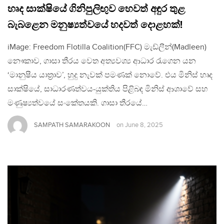
හෘද සාක්ෂියේ ගිනිපුලිඟුව හෙවත් අඳුර තුළ
බැබළෙන මනුෂ්‍යත්වයේ හදවත් දොළහක්!
iMage: Freedom Flotilla Coalition(FFC) මැඩ්ලීන්(Madleen)
නෞකාව, ගාසා තීරය වෙත අත්‍යවශ්‍ය ආධාර රැගෙන යන
‘මානුෂීය යාත්‍රාව’, හුදු නැවක් පමණක් නොවේ. එය මිනිස් හෘද
සාක්ෂියේ, සාධාරණත්වය-යුක්තිය පිළිබඳ මිනිස් ආශාවේ සහ
මණුෂ්‍යත්වයේ සංකේතයකි. ගාසා තීරයේ…
SAMPATH SAMARAKOON
on
June 8, 2025