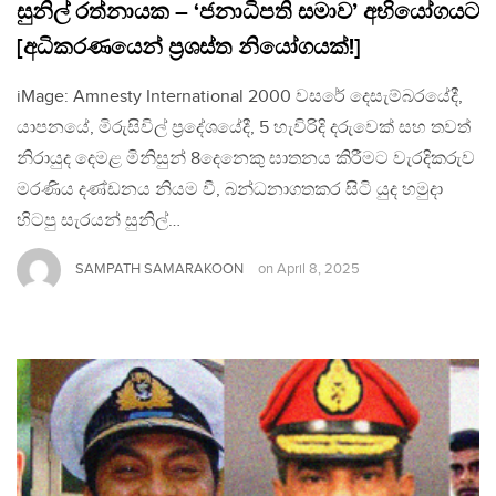
සුනිල් රත්නායක – ‘ජනාධිපති සමාව’ අභියෝගයට
[අධිකරණයෙන් ප්‍රශස්ත නියෝගයක්!]
iMage: Amnesty International 2000 වසරේ දෙසැම්බරයේදී,
යාපනයේ, මිරුසිවිල් ප්‍රදේශයේදී, 5 හැවිරිදි දරුවෙක් සහ තවත්
නිරායුද දෙමළ මිනිසුන් 8දෙනෙකු ඝාතනය කිරීමට වැරදිකරුව
මරණිය දණ්ඩනය නියම වී, බන්ධනාගතකර සිටි යුද හමුදා
හිටපු සැරයන් සුනිල්…
SAMPATH SAMARAKOON
on
April 8, 2025