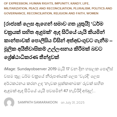
OF EXPRESSION
,
HUMAN RIGHTS
,
IMPUNITY
,
KANDY
,
LIFE
,
MILITARIZATION
,
PEACE AND RECONCILIATION
,
PLURALISM
,
POLITICS AND
GOVERNANCE
,
RECONCILIATION
,
RELIGION AND FAITH
,
WOMEN
[රාජ්‍යක් ලෙස ඇගෙන් සමාව ගත යුතුයි] ‘ධර්ම
චක්‍රයක් සහිත ඇඳුමක්’ ඇඳ සිටියේ යැයි කියමින්
කාන්තාවක් පොලීසිය විසින් අත්අඩංගුවට ගැනීම –
මූලික අයිතිවාසිකම් උල්ලංඝනය කිරීමක් බවට
ශ්‍රේෂ්ඨාධිකරණ තීන්දුවක්
iMage: Sundayobserver 2019 මැයි 17 වන දින හසලක පොලිස්
වසම තුළ ධර්ම චක්‍රයේ නිරූපණයක් ලෙස ‘වැරදි’ ලෙස
අර්ථකථනය කරන ලද ‘නැවක සුක්කානමක’ රුවක් සහිත
ඇඳුමක් ඇඳ සිටියේ යැයි පවසමින් 47 හැවිරිදි අබ්දුල්…
SAMPATH SAMARAKOON
on
July 31, 2025