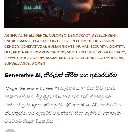
ARTIFICIAL INTELLIGENCE
,
COLOMBO
,
DEMOCRACY
,
DEVELOPMENT
,
ENGAGESMINSL
,
FEATURED ARTICLES
,
FREEDOM OF EXPRESSION
,
GENDER
,
GENERATIVE AI
,
HUMAN RIGHTS
,
HUMAN SECURITY
,
IDENTITY
,
LIFE
,
MEDIA AND COMMUNICATIONS
,
MEDIA FREEDOM
,
MEDIA LITERACY
,
PRIVACY
,
SOCIAL MEDIA
,
SOCIAL MEDIA DECLARATION | COLOMBO 2019
,
SURVELLIANCE
,
WOMEN
Generative AI, නිරුවත් කිරීම සහ ආචාරධර්ම
iMage: Generate by GenAI ලෝකයේ අද වන විට ඉතාම
වේගෙයන් සහ තියුණුව වර්ධනය වන එක් ක්ෂේත්‍රයක්
වන්නේ උත්පාදක කෘතීම බුද්ධිය(Generative AI) තාක්ෂණික
ක්ෂේත්‍රයයි. එය ඇතැම්විට මිනිසාට සිතා ගැනීමට නොහැකි
මට්ටමේ තියුනු දියුණුවක්…