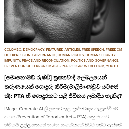
COLOMBO
,
DEMOCRACY
,
FEATURED ARTICLES
,
FREE SPEECH
,
FREEDOM
OF EXPRESSION
,
GOVERNANCE
,
HUMAN RIGHTS
,
HUMAN SECURITY
,
IMPUNITY
,
PEACE AND RECONCILIATION
,
POLITICS AND GOVERNANCE
,
PREVENTION OF TERRORISM ACT - PTA
,
RELIGIOUS FREEDOM
,
YOUTH
[මොහොමඩ් රුෂ්ඩි] ත්‍රස්තවාදී ලේබලයෙන්
තරුණයෙක් ගොදුරු කිරීම(මාළිමාණ්ඩුව යටතේ
ත්): PTA හි ගොදුරකට යළි ජීවිතය ලබාදිය හැකිද?
iMage: Generate AI ශ්‍රී ලංකාව තුළ, ත්‍රස්තවාදය වැළැක්වීමේ
පනත (Prevention of Terrorism Act – PTA) යනු මානව
හිමිකම් උල්ලංඝනයේ නග්න සංකේතයක් බවට පත්ව ඇත්තේ