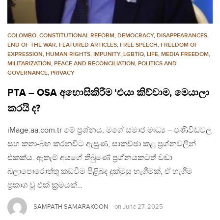
COLOMBO
,
CONSTITUTIONAL REFORM
,
DEMOCRACY
,
DISAPPEARANCES
,
END OF THE WAR
,
FEATURED ARTICLES
,
FREE SPEECH
,
FREEDOM OF
EXPRESSION
,
HUMAN RIGHTS
,
IMPUNITY
,
LGBTIQ
,
LIFE
,
MEDIA FREEDOM
,
MILITARIZATION
,
PEACE AND RECONCILIATION
,
POLITICS AND
GOVERNANCE
,
PRIVACY
PTA – OSA අහොසිකිරීම ‘එයා කිව්වාම, මෙයාලා
කරයි ද?
iMage:aa.com.tr මේ ප්‍රශ්නය, මගේ සමාජ මාධ්‍ය – පණිවිඩවල
සහ කතා-බහ කරනවිට ඇසුණ, සාකච්ඡා කළ ප්‍රශ්නවලින්
එකක්ය. ඇතැම් අයගේ තිබුණේ ප්‍රශ්නයකටත් වඩා
බලාපොරොත්තු කඩවීම පිළිබද දුක්මුසු හැගීමක්, ඒ හැගීම
ප්‍රකාශ වූ එක් ක්‍රමයක්…
SAMPATH SAMARAKOON
on
June 27, 2025