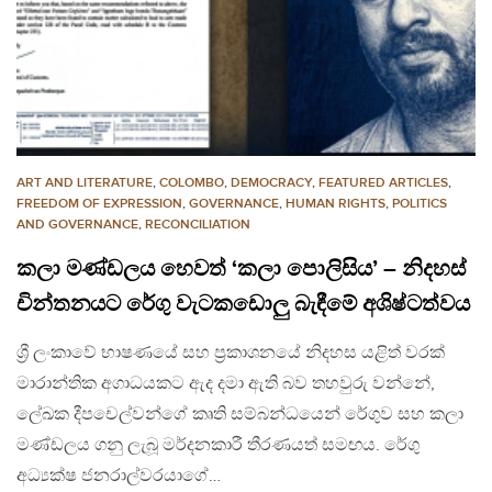
ART AND LITERATURE
,
COLOMBO
,
DEMOCRACY
,
FEATURED ARTICLES
,
FREEDOM OF EXPRESSION
,
GOVERNANCE
,
HUMAN RIGHTS
,
POLITICS
AND GOVERNANCE
,
RECONCILIATION
කලා මණ්ඩලය හෙවත් ‘කලා පොලිසිය’ – නිදහස්
චින්තනයට රේගු වැටකඩොලු බැඳීමේ අශිෂ්ටත්වය
ශ්‍රී ලංකාවේ භාෂණයේ සහ ප්‍රකාශනයේ නිදහස යළිත් වරක්
මාරාන්තික අගාධයකට ඇද දමා ඇති බව තහවුරු වන්නේ,
ලේඛක දීපචෙල්වන්ගේ කෘති සම්බන්ධයෙන් රේගුව සහ කලා
මණ්ඩලය ගනු ලැබූ මර්දනකාරී තීරණයත් සමඟය. රේගු
අධ්‍යක්ෂ ජනරාල්වරයාගේ…