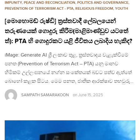
IMPUNITY
,
PEACE AND RECONCILIATION
,
POLITICS AND GOVERNANCE
,
PREVENTION OF TERRORISM ACT - PTA
,
RELIGIOUS FREEDOM
,
YOUTH
[මොහොමඩ් රුෂ්ඩි] ත්‍රස්තවාදී ලේබලයෙන්
තරුණයෙක් ගොදුරු කිරීම(මාළිමාණ්ඩුව යටතේ
ත්): PTA හි ගොදුරකට යළි ජීවිතය ලබාදිය හැකිද?
iMage: Generate AI ශ්‍රී ලංකාව තුළ, ත්‍රස්තවාදය වැළැක්වීමේ
පනත (Prevention of Terrorism Act – PTA) යනු මානව
හිමිකම් උල්ලංඝනයේ නග්න සංකේතයක් බවට පත්ව ඇත්තේ
බොහෝ කළක සිටය. මෙම පනත, ජාතික ආරක්ෂාව තහවුරු…
SAMPATH SAMARAKOON
on
June 15, 2025