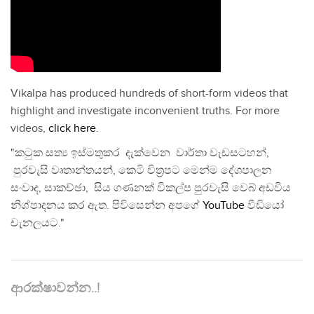
Vikalpa has produced hundreds of short-form videos that
highlight and investigate inconvenient truths. For more
videos,
click here
.
"කටුක සත්‍ය ඉස්මතුකර දැක්වෙන වාර්තා වැඩසටහන්,
පුරවැසි වෘතාන්තයන්, කෙටි චිත්‍රපට මෙන්ම දේශපාලන
සංවාද, සාකච්ඡා, සිය ගණනක් විකල්ප පුරවැසි වෙබ් අඩවිය
නිශ්පාදනය කර ඇත. පිවිසෙන්න අපගේ
YouTube
වීඩියෝ
චැනලයට."
ආරක්ෂාවන්න..!