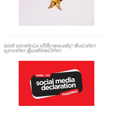
ඔබත් සමාජමාධ්‍ය පරිශීලකයෙක්ද? කියවන්න!
දැනගන්න! ක්‍රියාත්මකවන්න!