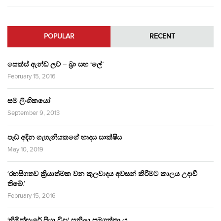
POPULAR
RECENT
සෙක්ස් ඇන්ඩ් ලව් – බ්‍රා සහ ‘ලේ’
February 15, 2016
සම ලිංගිකයෝ
September 9, 2013
පෑඩ් අඳින ගැහැනියකගේ හෘදය සාක්ෂිය
May 10, 2019
‘රහසිගතව ක්‍රියාත්මක වන කුලවාදය අවසන් කිරීමට කාලය උදාවී
තිබේ.’
February 15, 2016
‘හිමින්සැරේ පියා විදා‘ සුනිලා සමුගත්තා ය.