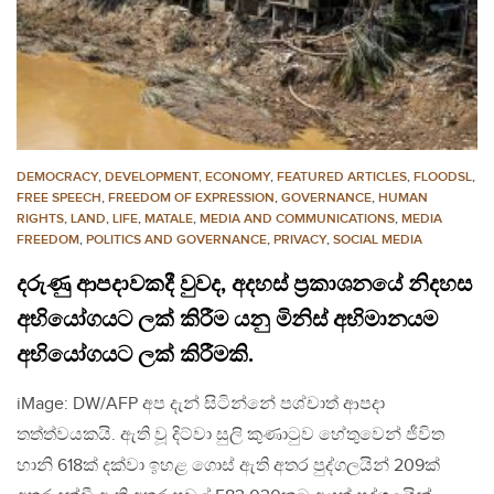
DEMOCRACY
,
DEVELOPMENT, ECONOMY
,
FEATURED ARTICLES
,
FLOODSL
,
FREE SPEECH
,
FREEDOM OF EXPRESSION
,
GOVERNANCE
,
HUMAN
RIGHTS
,
LAND
,
LIFE
,
MATALE
,
MEDIA AND COMMUNICATIONS
,
MEDIA
FREEDOM
,
POLITICS AND GOVERNANCE
,
PRIVACY
,
SOCIAL MEDIA
දරුණු ආපදාවකදී වුවද, අදහස් ප්‍රකාශනයේ නිදහස
අභියෝගයට ලක් කිරීම යනු මිනිස් අභිමානයම
අභියෝගයට ලක් කිරීමකි.
iMage: DW/AFP අප දැන් සිටින්නේ පශ්චාත් ආපදා
තත්ත්වයකයි. ඇති වූ දිට්වා සුලි කුණාටුව හේතුවෙන් ජීවිත
හානි 618ක් දක්වා ඉහළ ගොස් ඇති අතර පුද්ගලයින් 209ක්