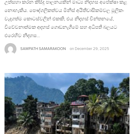
උත්සහා කරන කිසිදු පාලනයකින් මාධ්‍ය නිදහස අපේක්ෂා කළ
නොහැකිය. පෞද්ගලිකත්වය මිනිස් අයිතිවාසිකම්වල මූලික-
වැදගත්ම කොටස්වලින් එකකි; එය නිදහස් චින්තනයේ,
විවේචනාත්මක අදහස් ගොඩනැගීමේ සහ අධිපති බලයට
එරෙහිව නිදහස…
SAMPATH SAMARAKOON
on
December 29, 2025