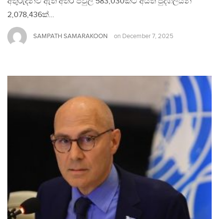
අතුරුදන්වී ඇති අතර පවුල් 583,030කට අයත් පුද්ගලයින්
2,078,436ක්…
SAMPATH SAMARAKOON
on
December 7, 2025