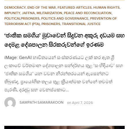
DEMOCRACY
,
END OF THE WAR
,
FEATURED ARTICLES
,
HUMAN RIGHTS
,
IMPUNITY
,
JAFFNA
,
MILITARIZATION
,
PEACE AND RECONCILIATION
,
POLITICALPRISONERS
,
POLITICS AND GOVERNANCE
,
PREVENTION OF
TERRORISM ACT (PTA)
,
PRISONERS
,
TRANSITIONAL JUSTICE
‘ජාතික සමගිය’ මුවාවෙන් සිදුවන අකුරු දඩයම සහ
දෙමළ දේශපාලන සිරකරුවන්ගේ ඉරණම
iMage: GenAI භාවිතයෙන් සංස්කරණයට ලක් කර ඇත ශ්‍රී
ලංකාවේ වර්තමාන දේශපාලන සන්දර්භය තුළ ‘සංහිඳියාව’ සහ
‘ජාතික සමගිය’ යන වචන නිරන්තරයෙන් ඇසෙන්නට
තිබුණද, ප්‍රායෝගික තලය තුළ ක්‍රියාත්මක වන්නේ තවමත්
පැරණි, දරදඬු සහ වෙනස්කොට…
SAMPATH SAMARAKOON
on
April 7, 2026