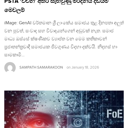
PSTA ‘වචන’ අතර සැඟවුණු මර්දනීය දඩයම්
මෙවලම්
iMage: GenAI වර්තමාන ශ්‍රී ලාංකේය සමාජය තුළ දිනපතා අලුත්
වන පුවත්, සංවාද සහ විවාදයන්ගෙන් අඩුවක් නැත. සමාජ
මාධ්‍ය ඔස්සේ ක්ෂණිකව ව්‍යාප්ත වන මෙම කතිකාවන්
ප්‍රජාතන්ත්‍රවාදී සමාජයක ජීවගුණය විදහා දක්වයි. නිදහස් හා
සාමකාමී…
SAMPATH SAMARAKOON
on
January 18, 2026