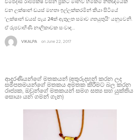
විජේදාස රාජපක්ෂ විසින් ප්‍රකට මානව හිමිකම් නීතිඥයෙක්
වන ලක්ෂාන් ඩයස් මහතා ඉල්ලක්කරමින් කියා සිටියේ
‘ලක්ෂාන් ඩයස් පැය 24ක් ඇතුලත සමාව ගතයුතුයි‘ යනුවෙනි.
ඒ රූපවාහිණි නාලිකාවක සංවාද…
VIKALPA
on
June 22, 2017
ආදරණීයන්ගේ මතකයන් (අතුරුදහන් කරන ලද
සමීපතමයන්ගේ මතකය අමතක කිරීමට බල කරන
රාජ්‍යක, ඔවුන්ගේ මතකයන් සමග සත්‍ය සහ යුක්තිය
සොයා යන ගමන් ගැන)