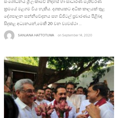
සංශෝධනය ශ්‍රී ලංකාවේ නිදහස් හා සාධාරණ මැතිවරණ
ක්‍රමයේ මළගම විය හැකිය. දශකයකට අධික කාලයක් තුළ
දේශපාලන සන්නිවේදනය සහ ඩිජිටල් ප්‍රචාරණය පිළිබඳ
සිදුකළ අධ්‍යනයන්,මෙකී 20 වන ව්‍යවස්ථා …
SANJANA HATTOTUWA
on
September 14, 2020