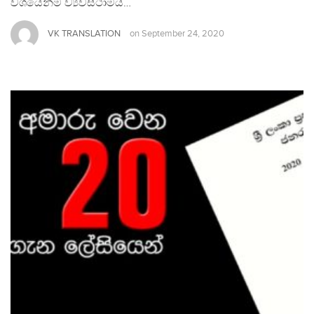
වශයෙන්ම ව්‍යවස්ථාමය…
VK TRANSLATION
on
September 24, 2020