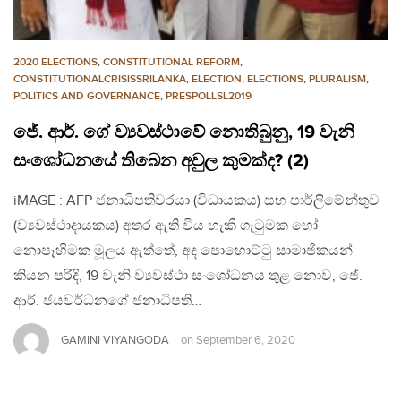
2020 ELECTIONS
,
CONSTITUTIONAL REFORM
,
CONSTITUTIONALCRISISSRILANKA
,
ELECTION
,
ELECTIONS
,
PLURALISM
,
POLITICS AND GOVERNANCE
,
PRESPOLLSL2019
ජේ. ආර්. ගේ ව්‍යවස්ථාවේ නොතිබුනු, 19 වැනි
සංශෝධනයේ තිබෙන අවුල කුමක්ද? (2)
iMAGE : AFP ජනාධිපතිවරයා (විධායකය) සහ පාර්ලිමේන්තුව
(ව්‍යවස්ථාදායකය) අතර ඇති විය හැකි ගැටුමක හෝ
නොපෑහීමක මූලය ඇත්තේ, අද පොහොට්ටු සාමාජිකයන්
කියන පරිදි, 19 වැනි ව්‍යවස්ථා සංශෝධනය තුළ නොව, ජේ.
ආර්. ජයවර්ධනගේ ජනාධිපති…
GAMINI VIYANGODA
on
September 6, 2020