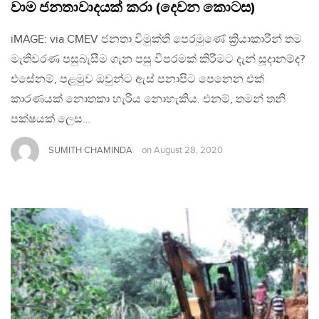
වාම ජනතාවාදයක් කරා (දෙවන කොටස)
iMAGE: via CMEV ජනතා විමුක්ති පෙරමුණේ ක්‍රියාකාරීන් තම
මැතිවරණ පසුබැසීම ගැන පසු විපරමක් කිරීමට දැන් සූදානම්ද?
එසේනම්, පළමුව ඔවුන්ට ඇස් පනාපිට පෙනෙන එක්
කාරණයක් නොතකා හැරිය නොහැකිය. එනම්, තමන් තනි
පක්ෂයක් ලෙස…
SUMITH CHAMINDA
on
August 28, 2020