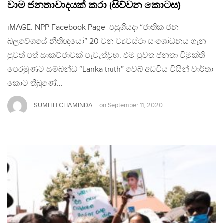
වාම ජනතාවාදයක් කරා (සිව්වන කොටස)
iMAGE: NPP Facebook Page පසුගියදා “ජාතික ජන
බලවේගයේ නීතිඥයෝ” 20 වන ව්‍යවස්ථා සංශෝධනය ගැන
පුවත් පත් සාකච්ජාවක් පැවැත්වූහ. එම පුවත ජනතා විමුක්ති
පෙරමුණට සම්බන්ධ “Lanka truth” වෙබ් අඩවිය විසින් වාර්තා
කොට තිබුණේ…
SUMITH CHAMINDA
on
September 11, 2020