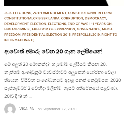
2020 ELECTIONS
,
2OTH AMENDEMENT
,
CONSTITUTIONAL REFORM
,
CONSTITUTIONALCRISISSRILANKA
,
CORRUPTION
,
DEMOCRACY
,
DEVELOPMENT
,
ELECTION
,
ELECTIONS
,
END OF WAR | 11 YEARS ON
,
ENGAGESMINSL
,
FREEDOM OF EXPRESSION
,
GOVERNANCE
,
MEDIA
FREEDOM
,
PRESIDENTIAL ELECTION 2015
,
PRESPOLLSL2019
,
RIGHT TO
INFORMATION(RTI)
ආවොත් අමාරු වෙන 20 ගැන ලේසියෙන්
මේ අලුත් 20 මොකක්ද? හැමෝම ලේසියට කියන 20,
නැත්තම් ආණ්ඩුක‍්‍රම ව්‍යවස්ථාවට අලුතෙන් යෝජනා වෙලා
තියෙන විසිවන සංශෝධනයට අදාළ පනත් කෙටුම්පත 2020
සැප්තැම්බර් 2 වෙනිදා මුලින්ම ගැසට් අතිරේකයේ පළවුණා.
2015 දී 19 න්,…
VIKALPA
on
September 22, 2020