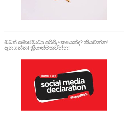
ඔබත් සමාජමාධ්‍ය පරිශීලකයෙක්ද? කියවන්න!
දැනගන්න! ක්‍රියාත්මකවන්න!