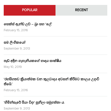
POPULAR
RECENT
සෙක්ස් ඇන්ඩ් ලව් – බ්‍රා සහ ‘ලේ’
February 15, 2016
සම ලිංගිකයෝ
September 9, 2013
පෑඩ් අඳින ගැහැනියකගේ හෘදය සාක්ෂිය
May 10, 2019
‘රහසිගතව ක්‍රියාත්මක වන කුලවාදය අවසන් කිරීමට කාලය උදාවී
තිබේ.’
February 15, 2016
‘හිමින්සැරේ පියා විදා‘ සුනිලා සමුගත්තා ය.
September 9, 2013