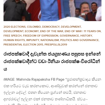
2020 ELECTIONS
,
COLOMBO
,
DEMOCRACY
,
DEVELOPMENT
,
DEVELOPMENT, ECONOMY
,
END OF THE WAR
,
END OF WAR | 11 YEARS ON
,
FREE SPEECH
,
FREEDOM OF EXPRESSION
,
GOVERNANCE
,
HISTORY
,
HUMAN RIGHTS
,
IMPUNITY
,
NATIONALISM
,
POLITICS AND GOVERNANCE
,
PRESIDENTIAL ELECTION 2015
,
PRESPOLLSL2019
රාජපක්ෂවාදී දැවැන්ත ජයග්‍රහණය පසුපස ඉන්නේ
රාජපක්ෂවාදීන්ට වඩා ඊනියා රාජපක්ෂ-විරෝධීන්
ය
iMAGE: Mahinda Rajapaksha FB Page “ප්‍රජාතන්ත්‍රවාදය කියන
එක හරියට වැඩ කරනකොට, ආණ්ඩුවක් කරන්නේ ජනතාව
ඉල්ලන දේවල්. එතන තියෙන ප්‍රශ්නේ තමයි, ජනතාව
දහජරාවල් ඉල්ලන එක! ජනතාව තණ්හාධිකයි. ස්වයං-