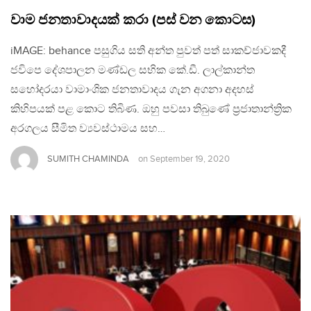
වාම ජනතාවාදයක් කරා (පස් වන කොටස)
iMAGE: behance පසුගිය සති අන්ත පුවත් පත් සාකච්ජාවකදී
ජවිපෙ දේශපාලන මණ්ඩල සභික කේ.ඩී. ලාල්කාන්ත
සහෝදරයා වාමාංශික ජනතාවාදය ගැන අගනා අදහස්
කිහිපයක් පළ කොට තිබිණ. ඔහු පවසා තිබුණේ ප්‍රජාතාන්ත්‍රික
අරගලය සීමිත ව්‍යවස්ථාමය සහ…
SUMITH CHAMINDA
on
September 19, 2020