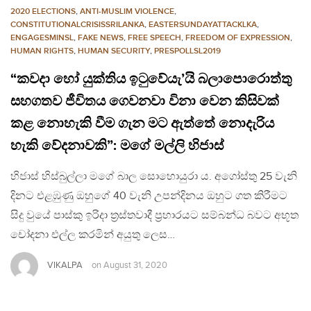
2020 ELECTIONS
,
ANTI-MUSLIM VIOLENCE
,
CONSTITUTIONALCRISISSRILANKA
,
EASTERSUNDAYATTACKLKA
,
ENGAGESMINSL
,
FAKE NEWS
,
FREE SPEECH
,
FREEDOM OF EXPRESSION
,
HUMAN RIGHTS
,
HUMAN SECURITY
,
PRESPOLLSL2019
“කවදා හෝ යුක්තිය ඉටුවේයැ’යි බලාපොරොත්තු
සහගතව ජීවිතය ගෙවනවා විනා වෙන කිසිවක්
කළ නොහැකි වීම ගැන මට ඇත්තේ නොදැරිය
හැකි වේදනාවකි”: මගේ මල්ලි හිජාස්
හිජාස් හිස්බුල්ලා මගේ බාල සොහොයුරා ය. අගෝස්තු 25 වැනි
දිනට එළඹුණු ඔහුගේ 40 වැනි උපන්දිනය ඔහුට ගත කිරීමට
සිදු වුයේ පාස්කු ඉරිදා ත්‍රස්තවාදී ප්‍රහාරයට සම්බන්ධ බවට අභූත
චෝදනා එල්ල කරමින් අයුතු ලෙස…
VIKALPA
on
August 31, 2020