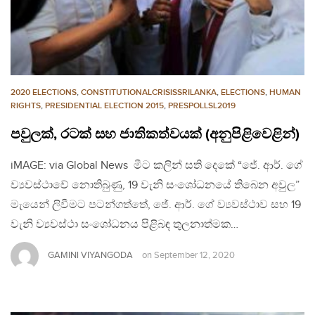
2020 ELECTIONS
,
CONSTITUTIONALCRISISSRILANKA
,
ELECTIONS
,
HUMAN
RIGHTS
,
PRESIDENTIAL ELECTION 2015
,
PRESPOLLSL2019
පවුලක්, රටක් සහ ජාතිකත්වයක් (අනුපිළිවෙළින්)
iMAGE: via Global News මීට කලින් සති දෙකේ “ජේ. ආර්. ගේ
ව්‍යවස්ථාවේ නොතිබුණු, 19 වැනි සංශෝධනයේ තිබෙන අවුල”
මැයෙන් ලිවීමට පටන්ගත්තේ, ජේ. ආර්. ගේ ව්‍යවස්ථාව සහ 19
වැනි ව්‍යවස්ථා සංශෝධනය පිළිබඳ තුලනාත්මක…
GAMINI VIYANGODA
on
September 12, 2020