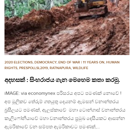
2020 ELECTIONS
,
DEMOCRACY
,
END OF WAR | 11 YEARS ON
,
HUMAN
RIGHTS
,
PRESPOLLSL2019
,
RATNAPURA
,
WILDLIFE
අදහසක් : සිංහරාජය ගැන මෙහෙම කතා කරමු.
iMAGE: via economynex පරිසරය අපට පමණක් නොවේ !
අප මූලිකව තේරුම් ගතයුතු දෙයනම් ඇමසන් වනාන්ත‍රය
බ්‍රසීලයට පමණක්, ඇලස්කාවේ මහා ටොන්ගාස් වනාන්තරය
කැලිෆෝනියාවේ මහා වනාන්තරය ප්‍රමුඛ දෙසීයකට ආසන්න
ඇමරිකාවේ වන සම්පත ඇමරිකාවට පමණක්,…