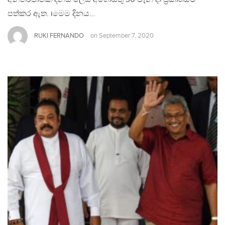
පත්කර ඇත. iමෙම දිනය…
RUKI FERNANDO
on
September 7, 2020