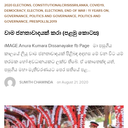
2020 ELECTIONS
,
CONSTITUTIONALCRISISSRILANKA
,
COVID19
,
DEMOCRACY
,
ELECTION
,
ELECTIONS
,
END OF WAR | 11 YEARS ON
,
GOVERNANCE
,
POLITICS AND GOVERNANCE
,
POLITICS AND
GOVERNANCE
,
PRESPOLLSL2019
වාම ජනතාවාදයක් කරා (පළමු කොටස)
iMAGE:Anura Kumara Dissanayake fb Page මා පසුගිය
කාලයේ ලියූ වාම ජනතාවාදයක් පිළිබඳ අදහස මේ වන විට යම්
තරමක හෝ අවධානයකට ලක්ව තිබේ. ඒ කොතෙක්ද යත්,
පසුගිය මහා මැතිවරණයට පෙර සතියේ පළ…
SUMITH CHAMINDA
on
August 21, 2020