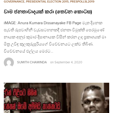
GOVERNANCE
,
PRESIDENTIAL ELECTION 2015
,
PRESPOLLSL2019
වාම ජනතාවාදයක් කරා (තෙවන කොටස)
iMAGE: Anura Kumara Dissanayake FB Page මෑත දිනෙක
පැවති රූපවාහිනී වැඩසටහනකදී ජනතා විමුක්ති පෙරමුණේ
නායක අනුර කුමාර දිසානායක විසින් කරන ලද ප්‍රකාශයක් මා
මිත්‍ර උවිඳු කුලකුරුසූරියගේ විවේචනයට ලක්ව තිබිණ.
විවේචනයේ එල්ලය මෙරට…
SUMITH CHAMINDA
on
September 4, 2020