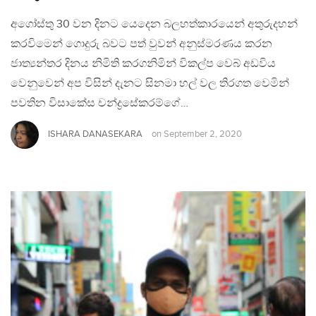
අගෝස්තු 30 වන දිනට යෙදෙන බලහත්කාරයෙන් අතුරුදහන්
කරවිමෙන් ගොදුරු බවට පත් වුවන් අනුස්මරණය කරන
ජාත්‍යන්තර දිනය නිමිති කරගනිමින් විකල්ප වෙබ් අඩවිය
වෙනුවෙන් අප විසින් දැනට සිනමා හල් වල තිරගත වෙමින්
පවතින විසාකේස චන්ද්‍රසේකරම්ගේ…
ISHARA DANASEKARA
on
September 2, 2020