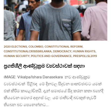
2020 ELECTIONS
,
COLOMBO
,
CONSTITUTIONAL REFORM
,
CONSTITUTIONALCRISISSRILANKA
,
DEMOCRACY
,
HUMAN RIGHTS
,
HUMAN SECURITY
,
POLITICS AND GOVERNANCE
,
PRESPOLLSL2019
ප්‍රගතිශීලී ආණ්ඩුක්‍රම ව්‍යවස්ථාවක් සඳහා
iMAGE: Vikalpa/Ishara Danasekara නව ආණ්ඩුක්‍රම
ව්‍යවස්ථාවක් පිළිබඳ මේ දිනවල සිදුවන සාකච්ඡාවට යමක්
එක් කිරීම කාළෝචිතයි. දැන් සමාජයේ සිදු කරන කතා බහේදි
කියවෙන සමහර අදහස් වල යම් ජාතිවාදි බවකුත් තැවරී
තිබෙන බව පෙනෙන්නට…