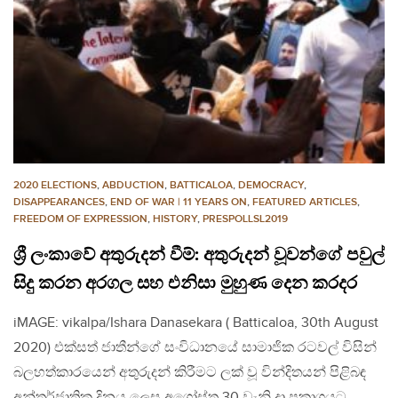
2020 ELECTIONS
,
ABDUCTION
,
BATTICALOA
,
DEMOCRACY
,
DISAPPEARANCES
,
END OF WAR | 11 YEARS ON
,
FEATURED ARTICLES
,
FREEDOM OF EXPRESSION
,
HISTORY
,
PRESPOLLSL2019
ශ්‍රී ලංකාවේ අතුරුදන් වීම්: අතුරුදන් වූවන්ගේ පවුල්
සිදු කරන අරගල සහ එනිසා මුහුණ දෙන කරදර
iMAGE: vikalpa/Ishara Danasekara ( Batticaloa, 30th August
2020) එක්සත් ජාතීන්ගේ සංවිධානයේ සාමාජික රටවල් විසින්
බලහත්කාරයෙන් අතුරුදන් කිරීමට ලක් වූ වින්දිතයන් පිළිබඳ
අන්තර්ජාතික දිනය ලෙස අගෝස්තු 30 වැනි දා ප්‍රකාශයට