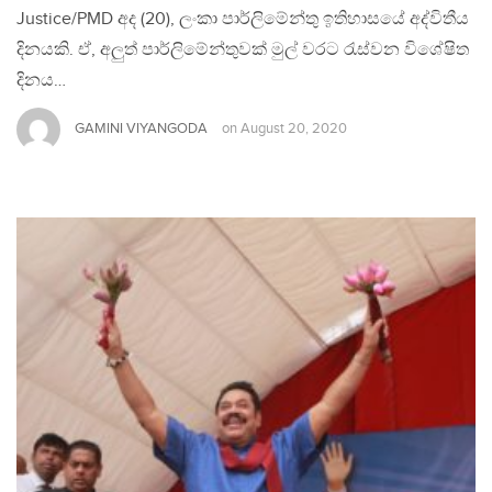
Justice/PMD අද (20), ලංකා පාර්ලිමේන්තු ඉතිහාසයේ අද්විතීය
දිනයකි. ඒ, අලුත් පාර්ලිමේන්තුවක් මුල් වරට රැස්වන විශේෂිත
දිනය…
GAMINI VIYANGODA
on
August 20, 2020