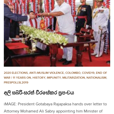
2020 ELECTIONS
,
ANTI-MUSLIM VIOLENCE
,
COLOMBO
,
COVID19
,
END OF
WAR | 11 YEARS ON
,
HISTORY
,
IMPUNITY
,
MILITARIZATION
,
NATIONALISM
,
PRESPOLLSL2019
අලි සබ්රි-සරත් වීරසේකර ප්‍රපංචය
iMAGE: President Gotabaya Rajapaksa hands over letter to
Attorney Mohamed Ali Sabry appointing him Minister of