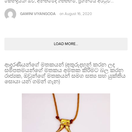
කේන්ද්‍රීයයි! ඔව්, අන්තිමේදී ගත්තහම, ප්‍රශ්නයේ අරටුව…
GAMINI VIYANGODA
on
August 16, 2020
LOAD MORE...
ආදරණීයන්ගේ මතකයන් (අතුරුදහන් කරන ලද
සමීපතමයන්ගේ මතකය අමතක කිරීමට බල කරන
රාජ්‍යක, ඔවුන්ගේ මතකයන් සමග සත්‍ය සහ යුක්තිය
සොයා යන ගමන් ගැන)