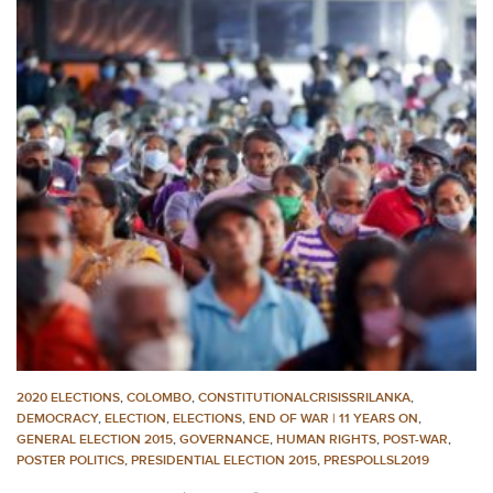
2020 ELECTIONS
,
COLOMBO
,
CONSTITUTIONALCRISISSRILANKA
,
DEMOCRACY
,
ELECTION
,
ELECTIONS
,
END OF WAR | 11 YEARS ON
,
GENERAL ELECTION 2015
,
GOVERNANCE
,
HUMAN RIGHTS
,
POST-WAR
,
POSTER POLITICS
,
PRESIDENTIAL ELECTION 2015
,
PRESPOLLSL2019