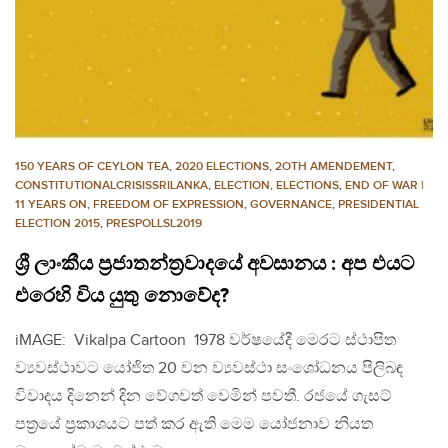
150 YEARS OF CEYLON TEA
,
2020 ELECTIONS
,
2OTH AMENDEMENT
,
CONSTITUTIONALCRISISSRILANKA
,
ELECTION
,
ELECTIONS
,
END OF WAR |
11 YEARS ON
,
FREEDOM OF EXPRESSION
,
GOVERNANCE
,
PRESIDENTIAL
ELECTION 2015
,
PRESPOLLSL2019
ශ්‍රී ලාංකීය ප්‍රජාතන්ත්‍රවාදයේ අවසානය : අප එයට
එරෙහි විය යුතු නොවේද?
iMAGE: Vikalpa Cartoon 1978 වර්ෂයේදී මෙරට ස්ථාපිත
ව්‍යවස්ථාවට යෝජිත 20 වන ව්‍යවස්ථා සංශෝධනය පිලිබඳ
විවාදය දිනෙන් දින වේගවත් වෙමින් පවතී. රජයේ ගැසට්
පත්‍රයේ ප්‍රකාශයට පත් කර ඇති මෙම යෝජනාව නියත