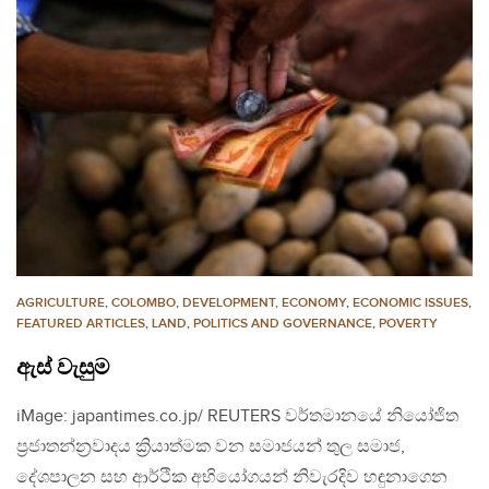
AGRICULTURE
,
COLOMBO
,
DEVELOPMENT, ECONOMY
,
ECONOMIC ISSUES
,
FEATURED ARTICLES
,
LAND
,
POLITICS AND GOVERNANCE
,
POVERTY
ඇස් වැසුම
iMage: japantimes.co.jp/ REUTERS වර්තමානයේ නියෝජිත
ප්‍රජාතන්න්‍රවාදය ක්‍රියාත්මක වන සමාජයන් තුල සමාජ,
දේශපාලන සහ ආර්ථික අභියෝගයන් නිවැරදිව හඳුනාගෙන