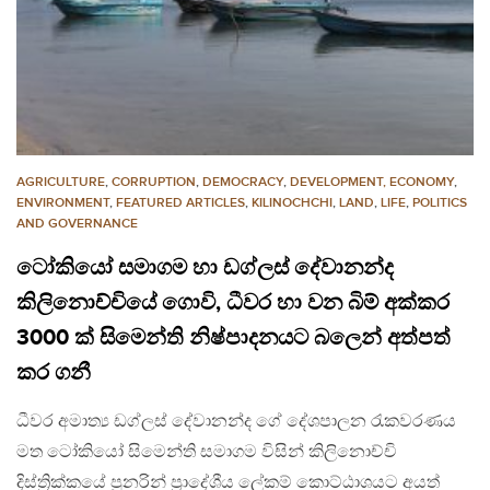
AGRICULTURE
,
CORRUPTION
,
DEMOCRACY
,
DEVELOPMENT, ECONOMY
,
ENVIRONMENT
,
FEATURED ARTICLES
,
KILINOCHCHI
,
LAND
,
LIFE
,
POLITICS
AND GOVERNANCE
ටෝකියෝ සමාගම හා ඩග්ලස් දේවානන්ද
කිලිනොච්චියේ ගොවි, ධීවර හා වන බිම් අක්කර
3000 ක් සිමෙන්ති නිෂ්පාදනයට බලෙන් අත්පත්
කර ගනී
ධීවර අමාත්‍ය ඩග්ලස් දේවානන්ද ගේ දේශපාලන රැකවරණය
මත ටෝකියෝ සිමෙන්ති සමාගම විසින් කිලිනොච්චි
දිස්ත්‍රික්කයේ පුනරින් ප්‍රාදේශීය ලේකම් කොට්ඨාශයට අයත්