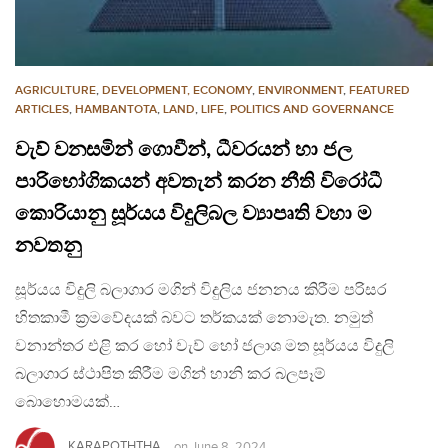
AGRICULTURE
,
DEVELOPMENT, ECONOMY
,
ENVIRONMENT
,
FEATURED
ARTICLES
,
HAMBANTOTA
,
LAND
,
LIFE
,
POLITICS AND GOVERNANCE
වැව් වනසමින් ගොවීන්, ධීවරයන් හා ජල
පාරිභෝගිකයන් අවතැන් කරන නීති විරෝධී
කොරියානු සූර්යය විදුලිබල ව්‍යාපෘති වහා ම
නවතනු
සූර්යය විදුලි බලාගාර මගින් විදුලිය ජනනය කිරීම පරිසර
හිතකාමී ක්‍රමවේදයක් බවට තර්කයක් නොමැත. නමුත්
වනාන්තර එළි කර හෝ වැව් හෝ ජලාශ මත සූර්යය විදුලි
බලාගාර ස්ථාපිත කිරීම මගින් හානි කර බලපෑම්
බොහොමයක්…
KARAPOTHTHA
on
June 8, 2024