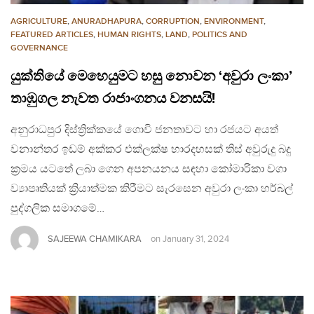
AGRICULTURE
,
ANURADHAPURA
,
CORRUPTION
,
ENVIRONMENT
,
FEATURED ARTICLES
,
HUMAN RIGHTS
,
LAND
,
POLITICS AND
GOVERNANCE
යුක්තියේ මෙහෙයුමට හසු නොවන ‘අවුරා ලංකා’
තාඹුගල නැවත රාජාංගනය වනසයි!
අනුරාධපුර දිස්ත්‍රික්කයේ ගොවි ජනතාවට හා රජයට අයත්
වනාන්තර ඉඩම් අක්කර එක්ලක්ෂ හාරදහසක් තිස් අවුරුදු බදු
ක්‍රමය යටතේ ලබා ගෙන අපනයනය සඳහා කෝමාරිකා වගා
ව්‍යාපෘතියක් ක්‍රියාත්මක කිරීමට සැරසෙන අවුරා ලංකා හර්බල්
පුද්ගලික සමාගමේ…
SAJEEWA CHAMIKARA
on
January 31, 2024