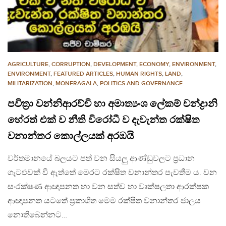
AGRICULTURE
,
CORRUPTION
,
DEVELOPMENT, ECONOMY
,
ENVIRONMENT
,
ENVIRONMENT
,
FEATURED ARTICLES
,
HUMAN RIGHTS
,
LAND
,
MILITARIZATION
,
MONERAGALA
,
POLITICS AND GOVERNANCE
පවිත්‍රා වන්නිආරච්චි හා අමාත්‍යංශ ලේකම් චන්ද්‍රානි
හේරත් එක් ව නීති විරෝධී ව දැවැන්ත රක්ෂිත
වනාන්තර කොල්ලයක් අරඹයි
වර්තමානයේ බලයට පත් වන සියලු ආණ්ඩුවලට ප්‍රධාන
ගැටළුවක් වී ඇත්තේ මෙරට රක්ෂිත වනාන්තර පැවතීම ය. වන
සංරක්ෂණ ආඥාපනත හා වන සත්ව හා වෘක්ෂලතා ආරක්ෂක
ආඥාපනත යටතේ ප්‍රකාශිත මෙම රක්ෂිත වනාන්තර ජාලය
නොතිබෙන්නට…