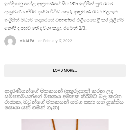
ඉන්දියානු චෝල ආක්‍රමණයේ සිට 1815 ඉංග්‍රිසීන් මුළු රටම
ආක්‍රමණය කිරීම දක්වා විවිධ සතුරු ආක්‍රමණ රටට බලපෑම
ඉංග්‍රීසීන් මධ්‍යම කදුකරයේ වනාන්තර එළිපෙහෙළි කර මුලින්ම
කෝපි ද පසුව තේ ද වගා කළා. රටෙන් 2/3…
VIKALPA
on
February 17, 2022
LOAD MORE...
ආදරණීයන්ගේ මතකයන් (අතුරුදහන් කරන ලද
සමීපතමයන්ගේ මතකය අමතක කිරීමට බල කරන
රාජ්‍යක, ඔවුන්ගේ මතකයන් සමග සත්‍ය සහ යුක්තිය
සොයා යන ගමන් ගැන)