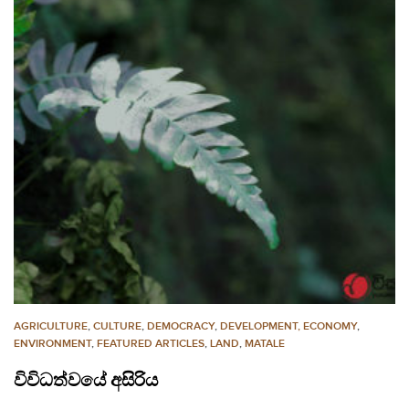
AGRICULTURE
,
CULTURE
,
DEMOCRACY
,
DEVELOPMENT, ECONOMY
,
ENVIRONMENT
,
FEATURED ARTICLES
,
LAND
,
MATALE
විවිධත්වයේ අසිරිය