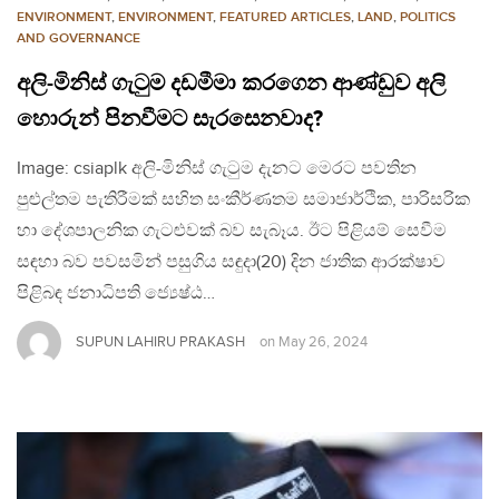
ENVIRONMENT
,
ENVIRONMENT
,
FEATURED ARTICLES
,
LAND
,
POLITICS
AND GOVERNANCE
අලි-මිනිස් ගැටුම දඩමීමා කරගෙන ආණ්ඩුව අලි
හොරුන් පිනවීමට සැරසෙනවාද?
Image: csiaplk අලි-මිනිස් ගැටුම දැනට මෙරට පවතින
පුළුල්තම පැතිරීමක් සහිත සංකීර්ණතම සමාජාර්ථික, පාරිසරික
හා දේශපාලනික ගැටළුවක් බව සැබෑය. ඊට පිළියම් සෙවීම
සඳහා බව පවසමින් පසුගිය සඳුදා(20) දින ජාතික ආරක්ෂාව
පිළිබඳ ජනාධිපති ජ්‍යෙෂ්ඨ…
SUPUN LAHIRU PRAKASH
on
May 26, 2024