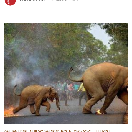
AGRICULTURE
,
CHILAW
,
CORRUPTION
,
DEMOCRACY
,
ELEPHANT
,