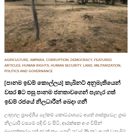
AGRICULTURE
,
AMPARA
,
CORRUPTION
,
DEMOCRACY
,
FEATURED
ARTICLES
,
HUMAN RIGHTS
,
HUMAN SECURITY
,
LAND
,
MILITARIZATION
,
POLITICS AND GOVERNANCE
[පානම ඉඩම් කොල්ලය] කැබිනට් අනුමැතියෙන්
වසර 8ට පසු පානම ජනතාවගෙන් පැහැර ගත්
ඉඩම් රජයේ නිලධාරීන් බෙදා ගනී
ලාහුගල ප්‍රාදේශීය ලේකම් කොට්ඨාශයට අයත් ශාස්ත්‍රවෙල ග්‍රාම
නිලධාරී වසමේ පදිංචි ව සිටි, ආරක්ෂක අංශ විසින්
බලහත්කාරයෙන් ඉවත් කළ ගොවි පවුල් 75 කට අයත් වගා බිම්