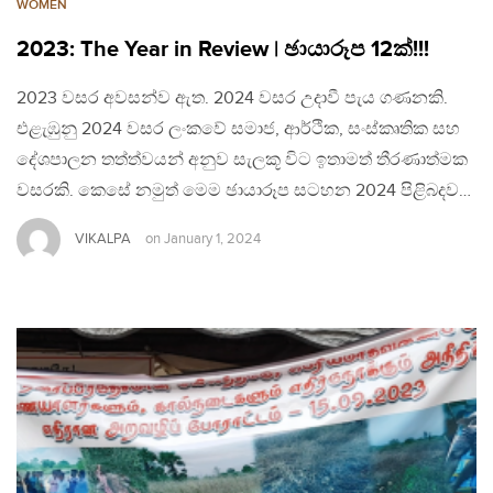
WOMEN
2023: The Year in Review | ඡායාරූප 12ක්!!!
2023 වසර අවසන්ව ඇත. 2024 වසර උදාවී පැය ගණනකි.
එළැඹුනු 2024 වසර ලංකවේ සමාජ, ආර්ථික, සංස්කෘතික සහ
දේශපාලන තත්ත්වයන් අනුව සැලකූ විට ඉතාමත් තීරණාත්මක
වසරකි. කෙසේ නමුත් මෙම ඡායාරූප සටහන 2024 පිළිබදව…
VIKALPA
on
January 1, 2024