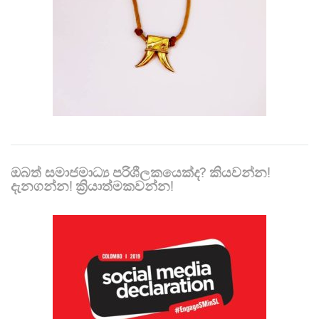
ඔබත් සමාජමාධ්‍ය පරිශීලකයෙක්ද? කියවන්න!
දැනගන්න! ක්‍රියාත්මකවන්න!