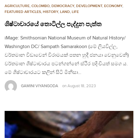
AGRICULTURE
,
COLOMBO
,
DEMOCRACY
,
DEVELOPMENT, ECONOMY
,
FEATURED ARTICLES
,
HISTORY
,
LAND
,
LIFE
ශිෂ්ටාචාරයේ තොටිල්ල පැද්දුන පැත්ත
iMage: Smithsonian National Museum of Natural History/
Washington DC/ Sampath Samarakoon (මේ ලියවිල්ල,
වර්තමාන විඩාවෙන් විරාමයක් පතන හුදී ජනයා වෙනුවෙනි)
වර්තමාන ශිෂ්ටාචාරය පටන්ගන්නේ ස්ථිර පදිංචියත් සමග ය.
මේ ශිෂ්ටාචාරයට කලින් සිටි මිනිසා…
GAMINI VIYANGODA
on
August 18, 2023