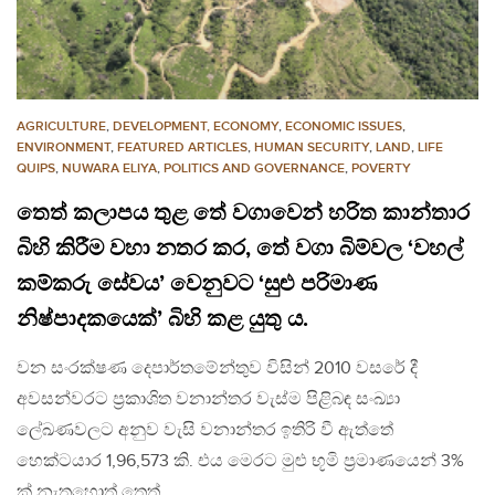
AGRICULTURE
,
DEVELOPMENT, ECONOMY
,
ECONOMIC ISSUES
,
ENVIRONMENT
,
FEATURED ARTICLES
,
HUMAN SECURITY
,
LAND
,
LIFE
QUIPS
,
NUWARA ELIYA
,
POLITICS AND GOVERNANCE
,
POVERTY
තෙත් කලාපය තුළ තේ වගාවෙන් හරිත කාන්තාර
බිහි කිරීම වහා නතර කර, තේ වගා බිම්වල ‘වහල්
කම්කරු සේවය’ වෙනුවට ‘සුළු පරිමාණ
නිෂ්පාදකයෙක්’ බිහි කළ යුතු ය.
වන සංරක්ෂණ දෙපාර්තමේන්තුව විසින් 2010 වසරේ දී
අවසන්වරට ප්‍රකාශිත වනාන්තර වැස්ම පිළිබඳ සංඛ්‍යා
ලේඛණවලට අනුව වැසි වනාන්තර ඉතිරි වී ඇත්තේ
හෙක්ටයාර 1,96,573 කි. එය මෙරට මුළු භූමි ප්‍රමාණයෙන් 3%
ක් නැතහොත් තෙත්…