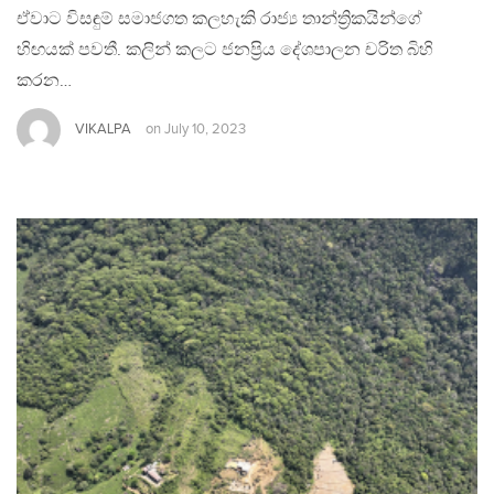
ඒවාට විසඳුම් සමාජගත කලහැකි රාජ්‍ය තාන්ත්‍රිකයින්ගේ
හිඟයක් පවතී. කලින් කලට ජනප්‍රිය දේශපාලන චරිත බිහි
කරන…
VIKALPA
on
July 10, 2023