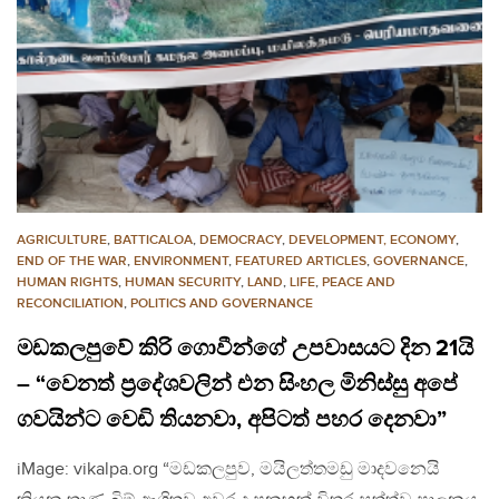
AGRICULTURE
,
BATTICALOA
,
DEMOCRACY
,
DEVELOPMENT, ECONOMY
,
END OF THE WAR
,
ENVIRONMENT
,
FEATURED ARTICLES
,
GOVERNANCE
,
HUMAN RIGHTS
,
HUMAN SECURITY
,
LAND
,
LIFE
,
PEACE AND
RECONCILIATION
,
POLITICS AND GOVERNANCE
මඩකලපුවේ කිරි ගොවීන්ගේ උපවාසයට දින 21යි
– “වෙනත් ප්‍රදේශවලින් එන සිංහල මිනිස්සු අපේ
ගවයින්ට වෙඩි තියනවා, අපිටත් පහර දෙනවා”
iMage: vikalpa.org “මඩකලපුව, මයිලත්තමඩු මාදවනෙයි