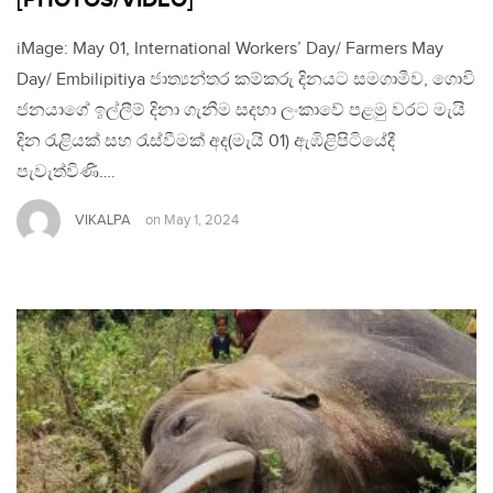
iMage: May 01, International Workers’ Day/ Farmers May
Day/ Embilipitiya ජාත්‍යන්තර කම්කරු දිනයට සමගාමීව, ගොවි
ජනයාගේ ඉල්ලීම් දිනා ගැනීම සදහා ලංකාවේ පළමු වරට මැයි
දින රැළියක් සහ රැස්වීමක් අද(මැයි 01) ඇඹිළිපිටියේදී
පැවැත්විණි….
VIKALPA
on
May 1, 2024