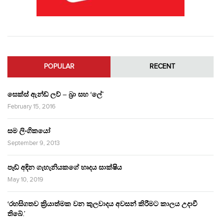
POPULAR
RECENT
සෙක්ස් ඇන්ඩ් ලව් – බ්‍රා සහ ‘ලේ’
February 15, 2016
සම ලිංගිකයෝ
September 9, 2013
පෑඩ් අඳින ගැහැනියකගේ හෘදය සාක්ෂිය
May 10, 2019
‘රහසිගතව ක්‍රියාත්මක වන කුලවාදය අවසන් කිරීමට කාලය උදාවී
තිබේ.’