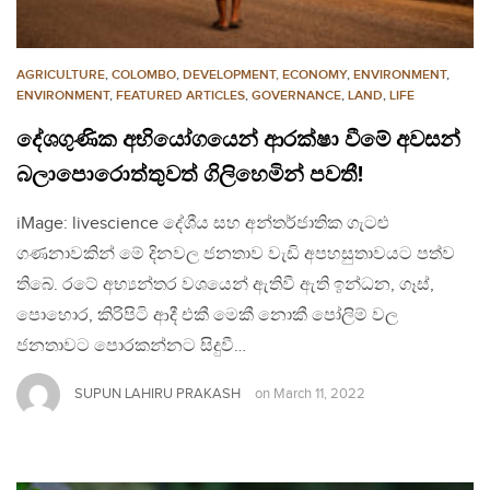
AGRICULTURE
,
COLOMBO
,
DEVELOPMENT, ECONOMY
,
ENVIRONMENT
,
ENVIRONMENT
,
FEATURED ARTICLES
,
GOVERNANCE
,
LAND
,
LIFE
දේශගුණික අභියෝගයෙන් ආරක්ෂා වීමේ අවසන්
බලාපොරොත්තුවත් ගිලිහෙමින් පවතී!
iMage: livescience දේශීය සහ අන්තර්ජාතික ගැටළු
ගණනාවකින් මේ දිනවල ජනතාව වැඩි අපහසුතාවයට පත්ව
තිබේ. රටේ අභ්‍යන්තර වශයෙන් ඇතිවී ඇති ඉන්ධන, ගෑස්,
පොහොර, කිරිපිටි ආදී එකී මෙකී නොකී පෝලිම් වල
ජනතාවට පොරකන්නට සිදුවී…
SUPUN LAHIRU PRAKASH
on
March 11, 2022