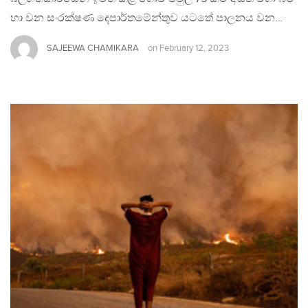
හා වන සංරක්ෂණ දෙපාර්තමේන්තුව යටතේ පාලනය වන…
SAJEEWA CHAMIKARA
on
February 12, 2023