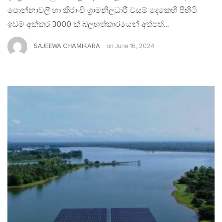
පොන්නාවලී හා කිරාංචි ග්‍රාමනිලධාරී වසම් දෙකෙහි පිහිටි
ඉඩම් අක්කර 3000 ක් බලහත්කාරයෙන් අත්පත්…
SAJEEWA CHAMIKARA
on
June 16, 2024