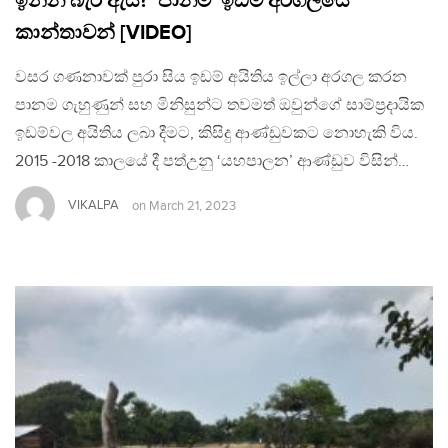
ඉන්න බැරි ඇයි?’ පානම ‘ඉඩම් අරගලයේ’
කාන්තාවන් [VIDEO]
වසර ගණනාවක් පුරා සිය ඉඩම් අයිතිය ඉල්ලා අරගල කරන
පානම ගැහුණුන් සහ මිනිසුන්ට තවමත් ඔවුන්ගේ සාම්ප්‍රදායික
ඉඩම්වල අයිතිය ලබා දීමට, කිසිදු ආණ්ඩුවකට නොහැකි විය.
2015 -2018 කාලයේ දී පත්උනු ‘යහපාලන’ ආණ්ඩුව විසින්…
VIKALPA
on
March 21, 2023