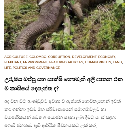
AGRICULTURE
,
COLOMBO
,
CORRUPTION
,
DEVELOPMENT, ECONOMY
,
ELEPHANT
,
ENVIRONMENT
,
FEATURED ARTICLES
,
HUMAN RIGHTS
,
LAND
,
LIFE
,
POLITICS AND GOVERNANCE
උරුමය ඔප්පු සහ සාක්ෂි නොමැති අලි ඝාතන එක
ම කාසියේ දෙපැත්ත ද?
අද වන විට ආණ්ඩුවට අවශ්‍ය ව ඇත්තේ ගොවිතැනෙන් ඉවත්
කර ගන්නා ඉඩම් මහ පරිමාණයෙන් සමාගම්වලට හා
ව්‍යාපාරිකයන් වෙත ආයොජන සඳහා ලබා දීමට ය. ඒ සඳහා
ගොවි ජනතාව දැඩි ආර්ථික පීඩනයකට ලක් කර,…