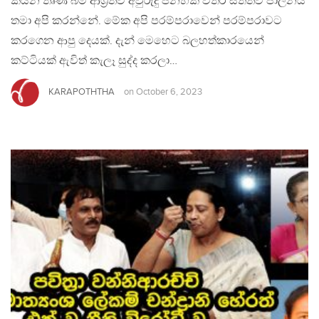
කියන තෘණ බිම් ආශ්‍රිතව අවුරුදු පනහක් විතර සත්ත්ව පාලනය
තමා අපි කරන්නේ. මේක අපි පරම්පරාවෙන් පරම්පරාවට
කරගෙන ආපු දෙයක්. දැන් මෙහෙට බලහත්කාරයෙන්
කට්ටියක් ඇවිත් කැලෑ සුද්ද කරලා…
KARAPOTHTHA
on
October 6, 2023