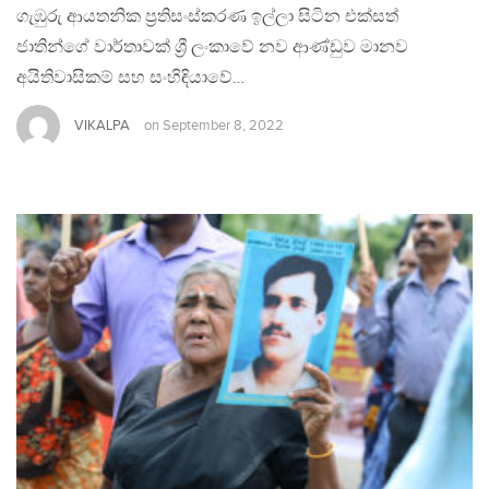
ගැඹුරු ආයතනික ප්‍රතිසංස්කරණ ඉල්ලා සිටින එක්සත්
ජාතින්ගේ වාර්තාවක් ශ්‍රී ලංකාවේ නව ආණ්ඩුව මානව
අයිතිවාසිකම් සහ සංහිඳියාවේ…
VIKALPA
on
September 8, 2022