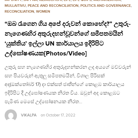
MULLAITIVU
,
PEACE AND RECONCILIATION
,
POLITICS AND GOVERNANCE
,
RECONCILIATION
,
WOMEN
“ඔබ රැගෙන ගිය අපේ දරුවන් කොහේද?” උතුරු-
නැගෙණහිර අතුරුදහන්වූවන්ගේ සමීපතමයින්
‘යුක්තිය’ ඉල්ලා UN කාර්යාලය ඉදිරිපිට
උද්ඝෝෂණයක[Photos/Video]
උතුරු සහ නැගෙණහිර අතුරුදහන්කරන ලද අයගේ මව්වරුන්
සහ පියවරුන් ඇතුලු සමීපතමයින්, විශාල පිරිසක්
අද(ඔක්තෝබර් 17) දා එක්සත් ජාතීන්ගේ කොළඹ කාර්යාලය
ඉදිරිපිට දී උද්ඝෝෂණයක නිරත විය. ඔවුන් අද කොළඹට
පැමිණ මෙසේ උද්ඝෝෂනයක නිරත…
VIKALPA
on
October 17, 2022