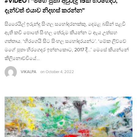
#VIDEO | “මගේ පුතා අවුරුදු 15ක් හිරගෙදර,
දැන්වත් එයාව නිදහස් කරන්න”
සිරෛයිල් ඉරුන්දු සිංගල සහෝදරනක්කු, දෙමළ බසින් පළවී
ඇති කවි පොතේ සිංහල තේරුම කියන්න ට ඇය උත්සහ
ගත්තාය. ‘හිරගෙයි සිට සිංහල සහෝදරයන්ට’. ‘මේක ලිව්වේ
මගේ පුතා හිරගෙදර ඉන්නකොට, 2017 දී…’ මෙසේ කියන්නේ
කිලිනොච්චියේ…
VIKALPA
on
October 4, 2022