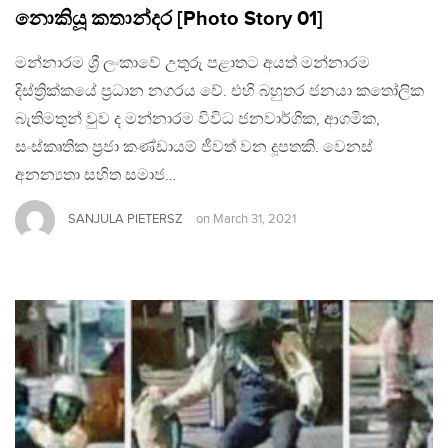
නොකියූ කතාන්දර [Photo Story 01]
මන්නාරම ශ්‍රී ලංකාවේ උතුරු පළාතට අයත් මන්නාරම
දිස්ත්‍රික්කයේ ප්‍රධාන නගරය වේ. එහි බහුතර ජනයා කතෝලික
බැතිමතුන් වුව ද මන්නාරම විවිධ ජනවාර්ගික, ආගමික,
සංස්කෘතික ප්‍රජා කණ්ඩායම් ජීවත් වන දූපතකි. වෙනස්
අනන්‍යතා සහිත සමාජ…
SANJULA PIETERSZ
on
March 31, 2021