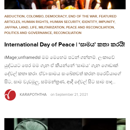
ABDUCTION
,
COLOMBO
,
DEMOCRACY
,
END OF THE WAR
,
FEATURED
ARTICLES
,
HUMAN RIGHTS
,
HUMAN SECURITY
,
IDENTITY
,
IMPUNITY
,
JAFFNA
,
LAND
,
LIFE
,
MILITARIZATION
,
PEACE AND RECONCILIATION
,
POLITICS AND GOVERNANCE
,
RECONCILIATION
International Day of Peace | ‘සාමය’ කතා කරයි!
iMage;unframedsl මම මෙහෙම පටන් ගන්නම්. ලංකාවේ
යුද්ධයට පෙර මම ගැන ඒ කියන්නේ ‘සාමය’ ගැන ගොඩාක්
දේවල් කතා කරා. ඒවා සාමය සංඛේතවත් කරන පරෙවියාගේ
සිට, සාම වැඩමුලු, සම්මන්ත්‍රණ, ආදී දේවල් සිට සාම පාද…
KARAPOTHTHA
on
September 21, 2021