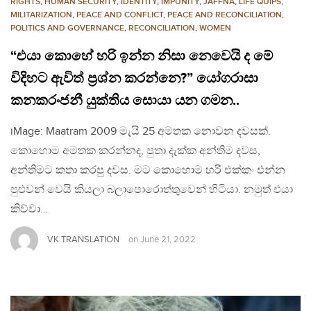
RIGHTS
,
HUMAN SECURITY
,
IDENTITY
,
IMPUNITY
,
JAFFNA
,
LIFE QUIPS
,
MILITARIZATION
,
PEACE AND CONFLICT
,
PEACE AND RECONCILIATION
,
POLITICS AND GOVERNANCE
,
RECONCILIATION
,
WOMEN
“එයා කොහේ හරි ඉන්න නිසා නෙවෙයි ද මේ
විදිහට ඇවිත් ප්‍රශ්න කරන්නෙ?” යෝගරාසා
කනකරංජනී යුක්තිය සොයා යන ගමන..
iMage: Maatram 2009 මැයි 25 අමතක නොවන දවසක්.
කොහොම අමතක කරන්නද, පුතා දැක්ක අන්තිම දවස,
අන්තිමට කතා කරපු දවස. මට කොහොම හරි එක්කං එන්න
පුළුවන් වෙයි කියලා බලාපොරොත්තුවෙන් හිටියා. නමුත් එයා
කිව්වා…
VK TRANSLATION
on
June 21, 2022