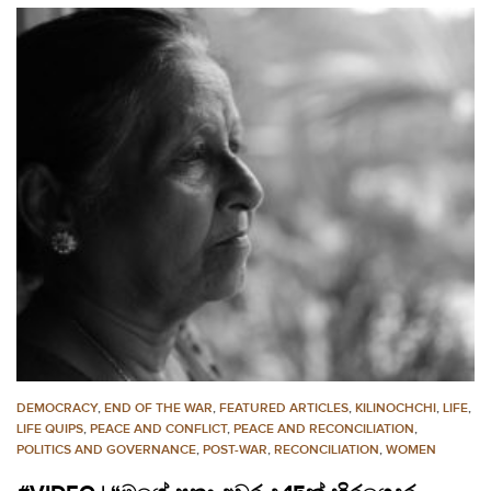
DEMOCRACY
,
END OF THE WAR
,
FEATURED ARTICLES
,
KILINOCHCHI
,
LIFE
,
LIFE QUIPS
,
PEACE AND CONFLICT
,
PEACE AND RECONCILIATION
,
POLITICS AND GOVERNANCE
,
POST-WAR
,
RECONCILIATION
,
WOMEN