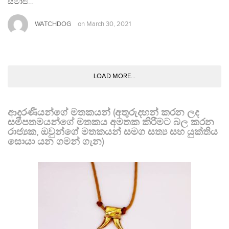
සමාජ…
WATCHDOG
on
March 30, 2021
LOAD MORE...
ආදරණීයන්ගේ මතකයන් (අතුරුදහන් කරන ලද
සමීපතමයන්ගේ මතකය අමතක කිරීමට බල කරන
රාජ්‍යක, ඔවුන්ගේ මතකයන් සමග සත්‍ය සහ යුක්තිය
සොයා යන ගමන් ගැන)