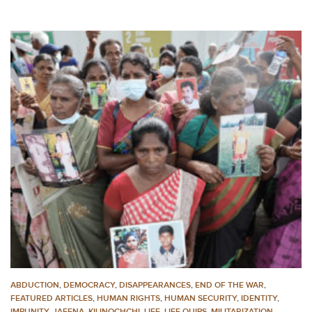
ABDUCTION
,
DEMOCRACY
,
DISAPPEARANCES
,
END OF THE WAR
,
FEATURED ARTICLES
,
HUMAN RIGHTS
,
HUMAN SECURITY
,
IDENTITY
,
IMPUNITY
,
JAFFNA
,
KILINOCHCHI
,
LIFE
,
LIFE QUIPS
,
MILITARIZATION
,