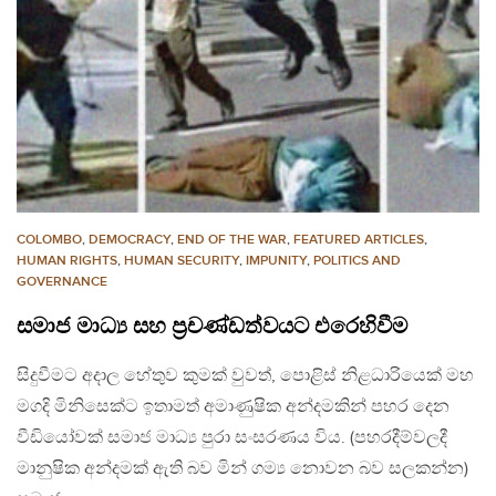
COLOMBO
,
DEMOCRACY
,
END OF THE WAR
,
FEATURED ARTICLES
,
HUMAN RIGHTS
,
HUMAN SECURITY
,
IMPUNITY
,
POLITICS AND
GOVERNANCE
සමාජ මාධ්‍ය සහ ප්‍රචණ්ඩත්වයට එරෙහිවීම
සිදුවීමට අදාල හේතුව කුමක් වුවත්, පොළිස් නිළධාරියෙක් මහ
මගදි මිනිසෙක්ට ඉතාමත් අමාණුෂික අන්දමකින් පහර දෙන
වීඩියෝවක් සමාජ මාධ්‍ය පුරා සංසරණය විය. (පහරදීම්වලදී
මානුෂික අන්දමක් ඇති බව මින් ගම්‍ය නොවන බව සලකන්න)