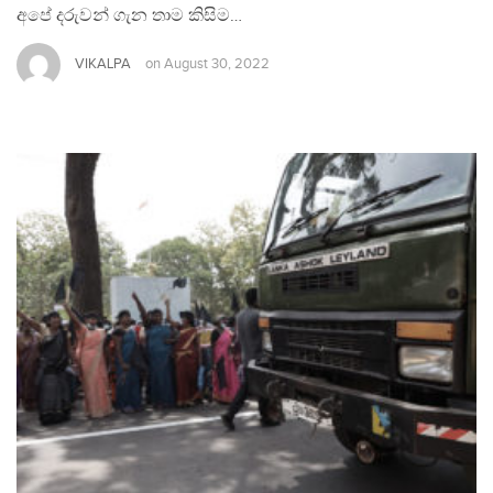
අපේ දරුවන් ගැන තාම කිසිම…
VIKALPA
on
August 30, 2022