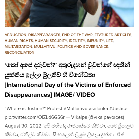
ABDUCTION
,
DISAPPEARANCES
,
END OF THE WAR
,
FEATURED ARTICLES
,
HUMAN RIGHTS
,
HUMAN SECURITY
,
IDENTITY
,
IMPUNITY
,
LIFE
,
MILITARIZATION
,
MULLAITIVU
,
POLITICS AND GOVERNANCE
,
RECONCILIATION
‘කෝ අපේ දරුවන්?’ අතුරුදහන් වූවන්ගේ ඥාතීන්
යුක්තිය ඉල්ලා මුලතිව් හී විරෝධතා
[International Day of the Victims of Enforced
Disappearances] IMAGE/ VIDEO
"Where is Justice?" Protest #Mullaitivu #srilanka #Justice
pic.twitter.com/OlZLd6GS6r — Vikalpa (@vikalpavoices)
August 30, 2022 ‘අපි මහින්ද රාජපක්ෂට කිව්වා, මෛත්‍රීපාලට
කිව්වා, රනිල්ට කිව්වා. සිංහලෙන් ලියුම් ලියලා දුන්නා. ඒත්