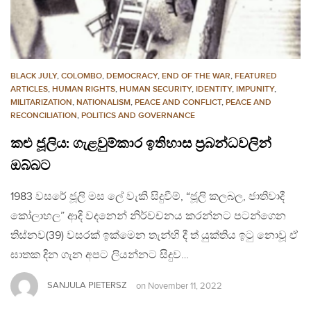
BLACK JULY
,
COLOMBO
,
DEMOCRACY
,
END OF THE WAR
,
FEATURED
ARTICLES
,
HUMAN RIGHTS
,
HUMAN SECURITY
,
IDENTITY
,
IMPUNITY
,
MILITARIZATION
,
NATIONALISM
,
PEACE AND CONFLICT
,
PEACE AND
RECONCILIATION
,
POLITICS AND GOVERNANCE
කළු ජූලිය: ගැළවුම්කාර ඉතිහාස ප්‍රබන්ධවලින්
ඔබ්බට
1983 වසරේ ජූලි මස ලේ වැකි සිදුවීම්, “ජූලි කලබල, ජාතිවාදී
කෝලාහල” ආදි වදනෙන් නිර්වචනය කරන්නට පටන්ගෙන
තිස්නව(39) වසරක් ඉක්මෙන තැන්හි දී ත් යුක්තිය ඉටු නොවූ ඒ
ඝාතක දින ගැන අපට ලියන්නට සිදුව…
SANJULA PIETERSZ
on
November 11, 2022