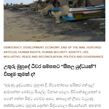
DEMOCRACY
,
DEVELOPMENT, ECONOMY
,
END OF THE WAR
,
FEATURED
ARTICLES
,
HUMAN RIGHTS
,
HUMAN SECURITY
,
IDENTITY
,
LIFE
,
MULLAITIVU
,
PEACE AND RECONCILIATION
,
POLITICS AND GOVERNANCE
උතුරු මුහුදේ ධීවර සම්පතට “සීතල යුද්ධයක්”!
විසඳුම කුමක් ද?
“දරුණු යුද්ධයකට මුහුණ දී, ජීවනෝපාය සරිකර ගත් දැල්
ආම්පන්න බෝට්ටු සියල්ල විනාශ වෙලා, ජීවිතේ අලුතෙන් ම
පටන් ගන්න සිද්ධ වෙච්ච අපට, කබලෙන් ලිපට වැටුණු
තත්ත්වයකට මුහුණ දෙන්න සිද්ධවෙලා තියෙන්නේ. තහනම්