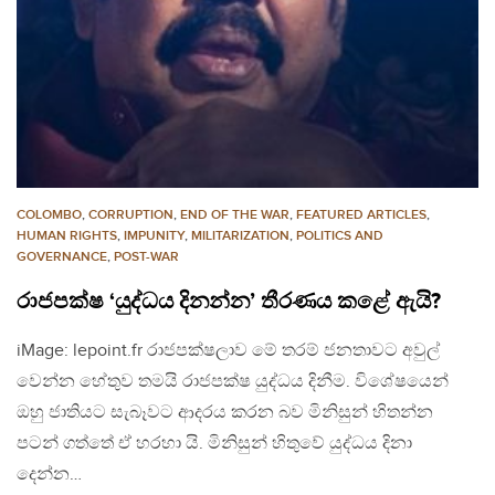
COLOMBO
,
CORRUPTION
,
END OF THE WAR
,
FEATURED ARTICLES
,
HUMAN RIGHTS
,
IMPUNITY
,
MILITARIZATION
,
POLITICS AND
GOVERNANCE
,
POST-WAR
රාජපක්ෂ ‘යුද්ධය දිනන්න’ තීරණය කළේ ඇයි?
iMage: lepoint.fr රාජපක්ෂලාව ‌මේ තරම් ජනතාවට අවුල්
වෙන්න හේතුව තමයි රාජපක්ෂ යුද්ධය දිනීම. විශේෂයෙන්
ඔහු ජාතියට සැබෑවට ආදරය කරන බව මිනිසුන් හිතන්න
පටන් ගත්තේ ඒ හරහා යි. මිනිසුන් හිතුවේ යුද්ධය දිනා
දෙන්න…