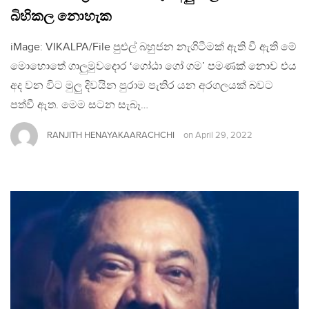
බිහිකල නොහැක
iMage: VIKALPA/File පුළුල් බහුජන නැගිටීමක් ඇති වී ඇති මේ
මොහොතේ ගාලුමුවදොර ‘ගෝඨා ගෝ ගම’ පමණක් නොව එය
අද වන විට මුලු දිවයින පුරාම පැතිර යන අරගලයක් බවට
පත්වී ඇත. මෙම සටන සැබෑ…
RANJITH HENAYAKAARACHCHI
on
April 29, 2022