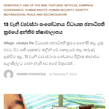
DEMOCRACY
,
END OF THE WAR
,
FEATURED ARTICLES
,
GAMPAHA
,
GOVERNANCE
,
HUMAN RIGHTS
,
HUMAN SECURITY
,
IDENTITY
,
MILITARIZATION
,
PEACE AND RECONCILIATION
13 වැනි ව්‍යවස්ථා සංශෝධනය: විධායක ජනාධිපති
ක්‍රමයේ අන්තිම ක්ෂාමාලාපය
iMage; vikalpa file විධායක ජනාධිපති ක්‍රමය අහෝසි කළ යුතු
බවට මීට සති දෙකකට කලින් මේ කොලමේ කළ කරුණු
දැක්වීම තුළ, 13 වැනි ව්‍යවස්ථා සංශෝධනය පිළිබඳ කාරණය
සැලකිල්ලට ගෙන නැති බව අපේ මිතුරෙක්…
GAMINI VIYANGODA
on
February 11, 2022