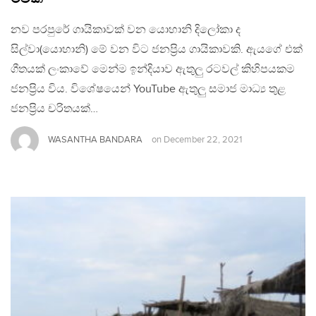
නව පරපුරේ ගායිකාවක් වන යොහානි දිලෝකා ද
සිල්වා(යොහානි) මේ වන විට ජනප්‍රිය ගායිකාවකි. ඇයගේ එක්
ගීතයක් ලංකාවේ මෙන්ම ඉන්දියාව ඇතුලු රටවල් කිහිපයකම
ජනප්‍රිය විය. විශේෂයෙන් YouTube ඇතුලු සමාජ මාධ්‍ය තුළ
ජනප්‍රිය චරිතයක්…
WASANTHA BANDARA
on
December 22, 2021