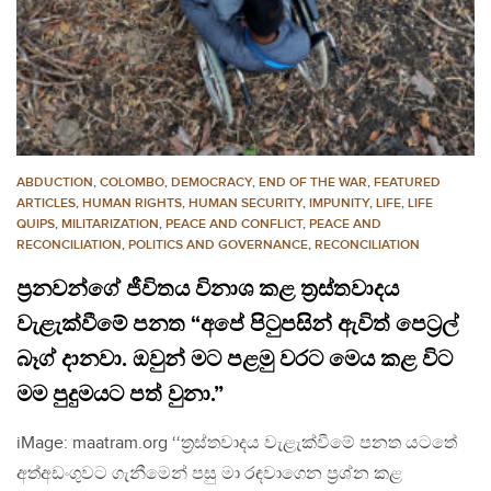
ABDUCTION
,
COLOMBO
,
DEMOCRACY
,
END OF THE WAR
,
FEATURED
ARTICLES
,
HUMAN RIGHTS
,
HUMAN SECURITY
,
IMPUNITY
,
LIFE
,
LIFE
QUIPS
,
MILITARIZATION
,
PEACE AND CONFLICT
,
PEACE AND
RECONCILIATION
,
POLITICS AND GOVERNANCE
,
RECONCILIATION
ප්‍රනවන්ගේ ජීවිතය විනාශ කළ ත්‍රස්තවාදය
වැළැක්වීමේ පනත “අපේ පිටුපසින් ඇවිත් පෙට්‍රල්
බෑග් දානවා. ඔවුන් මට පළමු වරට මෙය කළ විට
මම පුදුමයට පත් වුනා.”
iMage: maatram.org ‘‘ත්‍රස්තවාදය වැළැක්වීමේ පනත යටතේ
අත්අඩංගුවට ගැනීමෙන් පසු මා රඳවාගෙන ප්‍රශ්න කළ