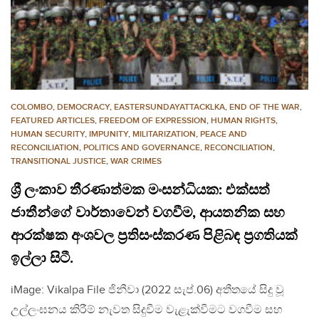
COLOMBO
,
DEMOCRACY
,
EASTERSUNDAYATTACKLKA
,
END OF THE WAR
,
FEATURED ARTICLES
,
FREEDOM OF EXPRESSION
,
HUMAN RIGHTS
,
HUMAN SECURITY
,
IMPUNITY
,
MILITARIZATION
,
PEACE AND
RECONCILIATION
,
POLITICS AND GOVERNANCE
,
RECONCILIATION
,
TRANSITIONAL JUSTICE
,
WAR CRIMES
ශ්‍රී ලංකාව තීරණාත්මක මංසන්ධියක: එක්සත්
ජාතීන්ගේ වාර්තාවෙන් වගවීම, ආයතනික සහ
ආරක්ෂක අංශවල ප්‍රතිසංස්කරණ පිළිබඳ ප්‍රගතියක්
ඉල්ලා සිටී.
iMage: Vikalpa File ජිනීවා (2022 සැප්.06) අතීතයේ සිදු වූ
උල්ලංඝනය කිරීම් නැවත සිදුවීම වැළැක්වීමට වගවීම සහ