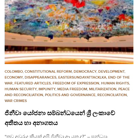
COLOMBO
,
CONSTITUTIONAL REFORM
,
DEMOCRACY
,
DEVELOPMENT,
ECONOMY
,
DISAPPEARANCES
,
EASTERSUNDAYATTACKLKA
,
END OF THE
WAR
,
FEATURED ARTICLES
,
FREEDOM OF EXPRESSION
,
HUMAN RIGHTS
,
HUMAN SECURITY
,
IMPUNITY
,
MEDIA FREEDOM
,
MILITARIZATION
,
PEACE
AND RECONCILIATION
,
POLITICS AND GOVERNANCE
,
RECONCILIATION
,
WAR CRIMES
ජිනීවා යෝජනා සම්බන්ධයෙන් ශ්‍රී ලංකාවේ
අතීතය හා අනාගතය
“තව අවුරුදු කීයක් අපි ජිනීවා ආ යුතු ද?” – සන්ධ්‍යා