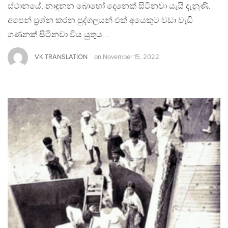
ස්ථානයේ, නාඳුනන බොහෝ දෙනෙක් සිටිනවා යැයි දැනුණි.
අපෙන් ප්‍රශ්න කරන පුද්ගලයන් එක් අයෙකුට වඩා වැඩි
ගණනක් සිටිනවා විය යුතුය….
VK TRANSLATION
on
November 15, 2022