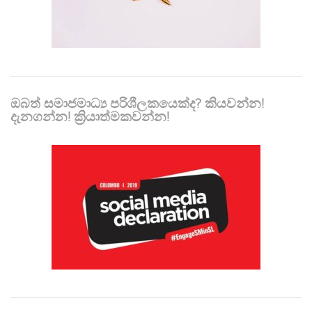
ඔබත් සමාජමාධ්‍ය පරිශීලකයෙක්ද? කියවන්න!
දැනගන්න! ක්‍රියාත්මකවන්න!