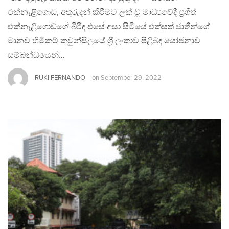
එක්නැළිගොඩ, අතුරුදන් කිරීමට ලක් වූ මාධ්‍යවේදී ප්‍රගීත්
එක්නැළිගොඩගේ බිරිඳ එසේ අසා සිටියේ එක්සත් ජාතීන්ගේ
මානව හිමිකම් කවුන්සිලයේ ශ්‍රී ලංකාව පිළිබඳ යෝජනාව
සම්බන්ධයෙන්…
RUKI FERNANDO
on
September 29, 2022