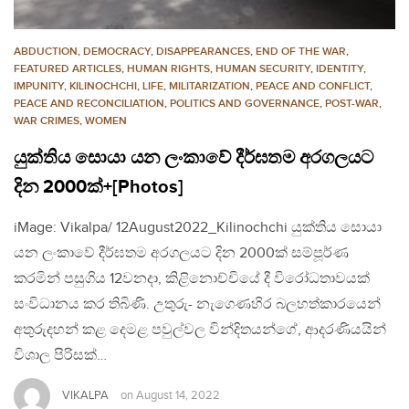
ABDUCTION
,
DEMOCRACY
,
DISAPPEARANCES
,
END OF THE WAR
,
FEATURED ARTICLES
,
HUMAN RIGHTS
,
HUMAN SECURITY
,
IDENTITY
,
IMPUNITY
,
KILINOCHCHI
,
LIFE
,
MILITARIZATION
,
PEACE AND CONFLICT
,
PEACE AND RECONCILIATION
,
POLITICS AND GOVERNANCE
,
POST-WAR
,
WAR CRIMES
,
WOMEN
යුක්තිය සොයා යන ලංකාවේ දීර්ඝතම අරගලයට
දින 2000ක්+[Photos]
iMage: Vikalpa/ 12August2022_Kilinochchi යුක්තිය සොයා
යන ලංකාවේ දීර්ඝතම අරගලයට දින 2000ක් සම්පූර්ණ
කරමින් පසුගිය 12වනදා, කිළිනොච්චියේ දී විරෝධතාවයක්
සංවිධානය කර තිබිණි. උතුරු- නැගෙණහිර බලහත්කාරයෙන්
අතුරුදහන් කළ දෙමළ පවුල්වල වින්දිතයන්ගේ, ආදරණියයින්
විශාල පිරිසක්…
VIKALPA
on
August 14, 2022