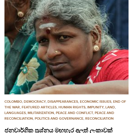
COLOMBO
,
DEMOCRACY
,
DISAPPEARANCES
,
ECONOMIC ISSUES
,
END OF
THE WAR
,
FEATURED ARTICLES
,
HUMAN RIGHTS
,
IMPUNITY
,
LAND
,
LANGUAGES
,
MILITARIZATION
,
PEACE AND CONFLICT
,
PEACE AND
RECONCILIATION
,
POLITICS AND GOVERNANCE
,
RECONCILIATION
ජනවාර්ගික ප්‍රශ්නය මඟහැර අලුත් ලංකාවක්