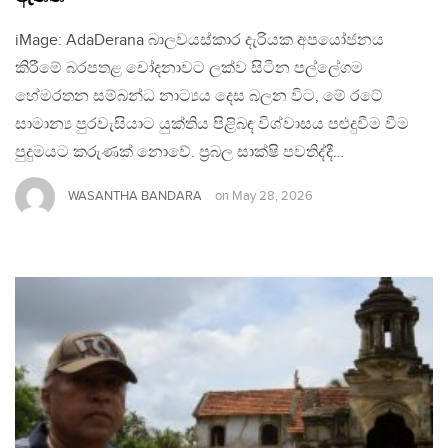
iMage: AdaDerana බාලවයස්කාර දැරියක අපයෝජනය
කිරීමේ බරපතළ චෝදනාවට ලක්ව සිටින පල්ලේගම
හේමරතන සම්බන්ධ නාට්‍යය දෙස බලන විට, මේ රටේ
සාමාන්‍ය පුරවැසියාට යුක්තිය පිළිබඳ විශ්වාසය පළුදුවීම වීම
පුදුමයට කරුණක් නොවේ. ප්‍රබල සාක්ෂි පවතිද්දී…
WASANTHA BANDARA
on
May 28, 2026