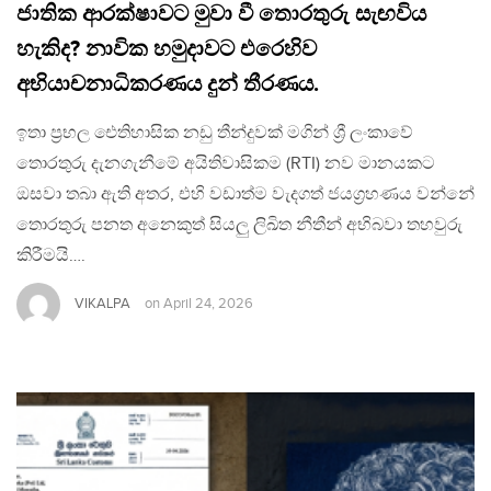
ජාතික ආරක්ෂාවට මුවා වී තොරතුරු සැඟවිය
හැකිද? නාවික හමුදාවට එරෙහිව
අභියාචනාධිකරණය දුන් තීරණය.
ඉතා ප්‍රභල ඓතිහාසික නඩු තීන්දුවක් මගින් ශ්‍රී ලංකාවේ
තොරතුරු දැනගැනීමේ අයිතිවාසිකම (RTI) නව මානයකට
ඔසවා තබා ඇති අතර, එහි වඩාත්ම වැදගත් ජයග්‍රහණය වන්නේ
තොරතුරු පනත අනෙකුත් සියලු ලිඛිත නීතීන් අභිබවා තහවුරු
කිරීමයි….
VIKALPA
on
April 24, 2026