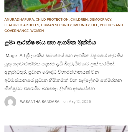
ANURADHAPURA
,
CHILD PROTECTION
,
CHILDREN
,
DEMOCRACY
,
FEATURED ARTICLES
,
HUMAN SECURITY
,
IMPUNITY
,
LIFE
,
POLITICS AND
GOVERNANCE
,
WOMEN
ළමා ආරක්ෂණය සහ ආගමික මුක්තිය
iMage: AJ ශ්‍රී ලාංකීය සමාජයේ සහ ආගමික ව්‍යුහයේ පැවතිය
යුතු සදාචාරාත්මක පදනම දැඩි බිදවැටීමකට ලක් කරමින්,
අනුරාධපුර, ප්‍රධාන බෞද්ධ විහාරස්ථානයක් වන
අටමස්ථානයේ ප්‍රධාන හිමිනමක් වන පල්ලේගම හේමරතන
භික්ෂුවට එරෙහිව බරපතල ලිංගික අපයෝජන…
WASANTHA BANDARA
on
May 12, 2026