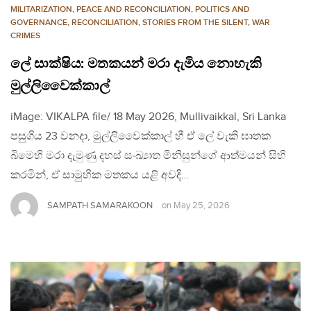
MILITARIZATION
,
PEACE AND RECONCILIATION
,
POLITICS AND
GOVERNANCE
,
RECONCILIATION
,
STORIES FROM THE SILENT
,
WAR
CRIMES
ලේ සාක්ෂිය: මතකයන් මරා දැමිය නොහැකි
මුල්ලිවෛක්කාල්
iMage: VIKALPA file/ 18 May 2026, Mullivaikkal, Sri Lanka
පසුගිය 23 වනදා, මුල්ලිවෛක්කාල් හී ඒ ලේ වැකි ඝාතක
බිමෙහි මරා දැමුණු දහස් සංඛ්‍යාත මිනිසුන්ගේ ආත්මයන් සිහි
කරමින්, ඒ සාමුහික මතකය යළි අවදි…
SAMPATH SAMARAKOON
on
May 25, 2026