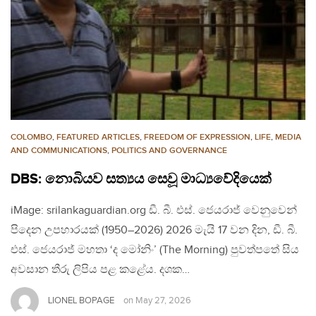
COLOMBO
,
FEATURED ARTICLES
,
FREEDOM OF EXPRESSION
,
LIFE
,
MEDIA
AND COMMUNICATIONS
,
POLITICS AND GOVERNANCE
DBS: නොබියව සත්‍යය සෙවූ මාධ්‍යවේදියෙක්
iMage: srilankaguardian.org ඩී. බී. එස්. ජෙයරාජ් වෙනුවෙන්
පිදෙන උපහාරයක් (1950–2026) 2026 මැයි 17 වන දින, ඩී. බී.
එස්. ජෙයරාජ් මහතා ‘ද මෝනිං’ (The Morning) පුවත්පතේ සිය
අවසාන තීරු ලිපිය පළ කළේය. දශක…
LIONEL BOPAGE
on
May 27, 2026