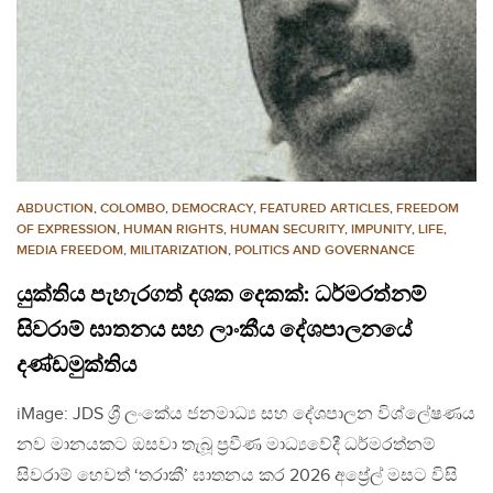
ABDUCTION
,
COLOMBO
,
DEMOCRACY
,
FEATURED ARTICLES
,
FREEDOM
OF EXPRESSION
,
HUMAN RIGHTS
,
HUMAN SECURITY
,
IMPUNITY
,
LIFE
,
MEDIA FREEDOM
,
MILITARIZATION
,
POLITICS AND GOVERNANCE
යුක්තිය පැහැරගත් දශක දෙකක්: ධර්මරත්නම්
සිවරාම් ඝාතනය සහ ලාංකීය දේශපාලනයේ
දණ්ඩමුක්තිය
iMage: JDS ශ්‍රී ලංකේය ජනමාධ්‍ය සහ දේශපාලන විශ්ලේෂණය
නව මානයකට ඔසවා තැබූ ප්‍රවීණ මාධ්‍යවේදී ධර්මරත්නම්
සිවරාම් හෙවත් ‘තරාකී’ ඝාතනය කර 2026 අප්‍රේල් මසට විසි