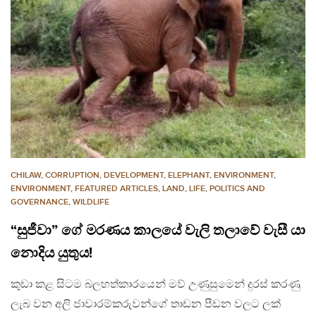
CHILAW
,
CORRUPTION
,
DEVELOPMENT
,
ELEPHANT
,
ENVIRONMENT
,
ENVIRONMENT
,
FEATURED ARTICLES
,
LAND
,
LIFE
,
POLITICS AND
GOVERNANCE
,
WILDLIFE
“සුජීවා” ගේ මරණය කාලයේ වැලි තලාවේ වැසී යා
නොදිය යුතුය!
කුඩා කළ සිටම බලහත්කාරයෙන් මව් උණුසුමෙන් දුරස් කරණු
ලැබ වන අලි ජාවාරම්කරුවන්ගේ තාඩන පීඩන වලට ලක්