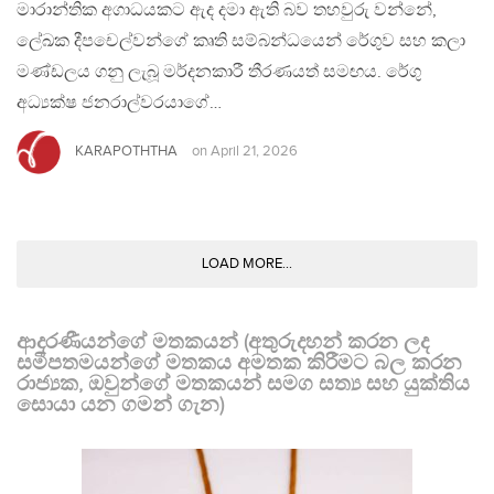
මාරාන්තික අගාධයකට ඇද දමා ඇති බව තහවුරු වන්නේ,
ලේඛක දීපචෙල්වන්ගේ කෘති සම්බන්ධයෙන් රේගුව සහ කලා
මණ්ඩලය ගනු ලැබූ මර්දනකාරී තීරණයත් සමඟය. රේගු
අධ්‍යක්ෂ ජනරාල්වරයාගේ…
KARAPOTHTHA
on
April 21, 2026
LOAD MORE...
ආදරණීයන්ගේ මතකයන් (අතුරුදහන් කරන ලද
සමීපතමයන්ගේ මතකය අමතක කිරීමට බල කරන
රාජ්‍යක, ඔවුන්ගේ මතකයන් සමග සත්‍ය සහ යුක්තිය
සොයා යන ගමන් ගැන)