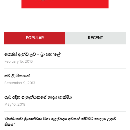
POPULAR
RECENT
සෙක්ස් ඇන්ඩ් ලව් – බ්‍රා සහ ‘ලේ’
February 15, 2016
සම ලිංගිකයෝ
September 9, 2013
පෑඩ් අඳින ගැහැනියකගේ හෘදය සාක්ෂිය
May 10, 2019
‘රහසිගතව ක්‍රියාත්මක වන කුලවාදය අවසන් කිරීමට කාලය උදාවී
තිබේ.’