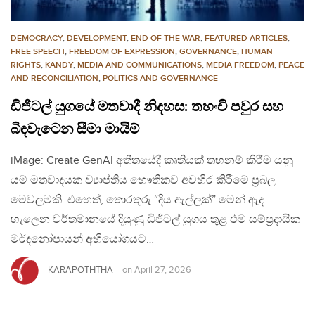
DEMOCRACY
,
DEVELOPMENT
,
END OF THE WAR
,
FEATURED ARTICLES
,
FREE SPEECH
,
FREEDOM OF EXPRESSION
,
GOVERNANCE
,
HUMAN
RIGHTS
,
KANDY
,
MEDIA AND COMMUNICATIONS
,
MEDIA FREEDOM
,
PEACE
AND RECONCILIATION
,
POLITICS AND GOVERNANCE
ඩිජිටල් යුගයේ මතවාදී නිදහස: තහංචි පවුර සහ
බිඳවැටෙන සීමා මායිම්
iMage: Create GenAI අතීතයේදී කෘතියක් තහනම් කිරීම යනු
යම් මතවාදයක ව්‍යාප්තිය භෞතිකව අවහිර කිරීමේ ප්‍රබල
මෙවලමකි. එහෙත්, තොරතුරු “දිය ඇල්ලක්” මෙන් ඇද
හැලෙන වර්තමානයේ දියුණු ඩිජිටල් යුගය තුළ එම සම්ප්‍රදායික
මර්දනෝපායන් අභියෝගයට…
KARAPOTHTHA
on
April 27, 2026