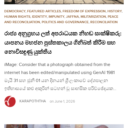
DEMOCRACY
,
FEATURED ARTICLES
,
FREEDOM OF EXPRESSION
,
HISTORY
,
HUMAN RIGHTS
,
IDENTITY
,
IMPUNITY
,
JAFFNA
,
MILITARIZATION
,
PEACE
AND RECONCILIATION
,
POLITICS AND GOVERNANCE
,
RECONCILIATION
රාජ්‍ය අනුග්‍රහය ලත් අපරාධයක නිහඬ සාක්ෂිකරු:
යාපනය මහජන පුස්තකාලය ගිනිබත් කිරීම සහ
නොවිසඳුණු යුක්තිය
iMage: Consider that a photograph obtained from the
internet has been edited/manipulated using GenAI 1981
මැයි 31 සහ ජූනි 01 යන දිනයන් ශ්‍රී ලංකාවේ දේශපාලන
ඉතිහාසයේ කළු අකුරින් සටහන් වූ සාහසික පරිච්ඡේදයක…
KARAPOTHTHA
on
June 1, 2026