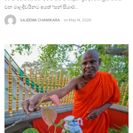
වන මාලදිවයිනට අයත් “සන් සියාම්…
SAJEEWA CHAMIKARA
on
May 14, 2026