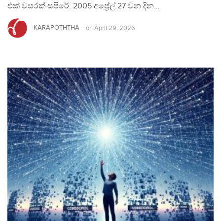
එක් වසරක් සපිරේ. 2005 අප්‍රේල් 27 වන දින…
KARAPOTHTHA
on
April 29, 2026