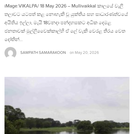
iMage:VIKALPA/ 18 May 2026 – Mullivaikkal කාලයේ වැලි
තලාවට යටපත් කළ නොහැකි වූ යුක්තිය සහ සාධාරණත්වයේ
අයිතිය ඉල්ලා, මැයි 18වනදා පන්දහසකට අධික දෙමළ
ජනතාවක් මුල්ලිවෛක්කාල්හි ඒ ලේ වැකි වෙරළ තීරය වෙත
දෝතින්…
SAMPATH SAMARAKOON
on
May 20, 2026