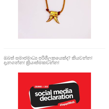
ඔබත් සමාජමාධ්‍ය පරිශීලකයෙක්ද? කියවන්න!
දැනගන්න! ක්‍රියාත්මකවන්න!