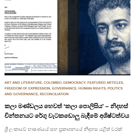
ART AND LITERATURE
,
COLOMBO
,
DEMOCRACY
,
FEATURED ARTICLES
,
FREEDOM OF EXPRESSION
,
GOVERNANCE
,
HUMAN RIGHTS
,
POLITICS
AND GOVERNANCE
,
RECONCILIATION
කලා මණ්ඩලය හෙවත් ‘කලා පොලිසිය’ – නිදහස්
චින්තනයට රේගු වැටකඩොලු බැඳීමේ අශිෂ්ටත්වය
ශ්‍රී ලංකාවේ භාෂණයේ සහ ප්‍රකාශනයේ නිදහස යළිත් වරක්