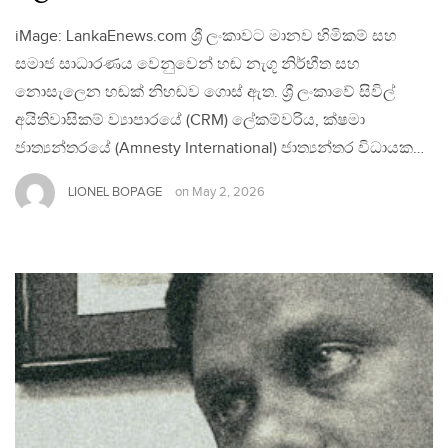
iMage: LankaEnews.com ශ්‍රී ලංකාවට මානව හිමිකම් සහ
සමාජ සාධාරණය වෙනුවෙන් හඬ නැගූ නිර්භීත සහ
නොසැලෙන හඬක් නිහඬව ගොස් ඇත. ශ්‍රී ලංකාවේ සිවිල්
අයිතිවාසිකම් ව්‍යාපාරයේ (CRM) ලේකම්වරිය, ක්ෂමා
ජාත්‍යන්තරයේ (Amnesty International) ජාත්‍යන්තර විධායක…
LIONEL BOPAGE
on
May 2, 2026