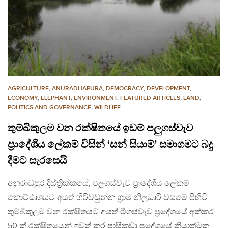
AGRICULTURE
,
ANURADHAPURA
,
DEMOCRACY
,
DEVELOPMENT,
ECONOMY
,
ELEPHANT
,
ENVIRONMENT
,
FEATURED ARTICLES
,
LAND
,
POLITICS AND GOVERNANCE
,
WILDLIFE
තුම්බිකුලම වන රක්ෂිතයේ ඉඩම් පලුගස්වැව
ප්‍රාදේශීය ලේකම් විසින් ‘සන් සියාම්’ සමාගමට බදු
දීමට සැරසෙයි
අනුරාධපුර දිස්ත්‍රික්කයේ, පලුගස්වැව ප්‍රාදේශීය ලේකම්
කොට්ඨාශයට අයත් හිරිවඩුන්න ග්‍රාම නිලධාරී වසමේ පිහිටි
තුම්බිකුලම වන රක්ෂිතයට අයත් මීගස්වැව ප්‍රදේශයේ අක්කර
50 ක් රක්ෂිතයෙන් ඉවත් කර පාසිකුඩා ප්‍රදේශයේ ක්‍රියාත්මක