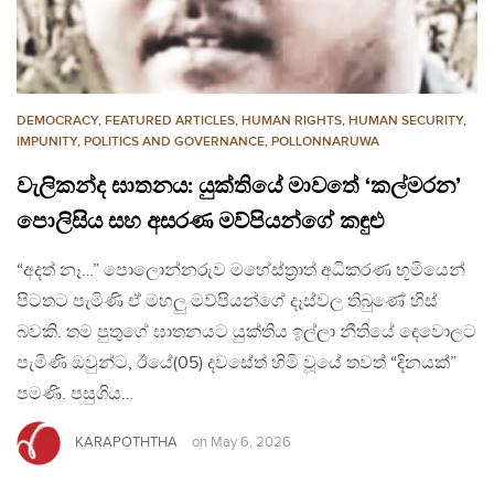
DEMOCRACY
,
FEATURED ARTICLES
,
HUMAN RIGHTS
,
HUMAN SECURITY
,
IMPUNITY
,
POLITICS AND GOVERNANCE
,
POLLONNARUWA
වැලිකන්ද ඝාතනය: යුක්තියේ මාවතේ ‘කල්මරන’
පොලිසිය සහ අසරණ මව්පියන්ගේ කඳුළු
“අදත් නෑ…” පොලොන්නරුව මහේස්ත්‍රාත් අධිකරණ භූමියෙන්
පිටතට පැමිණි ඒ මහලු මව්පියන්ගේ දෑස්වල තිබුණේ හිස්
බවකි. තම පුතුගේ ඝාතනයට යුක්තිය ඉල්ලා නීතියේ දෙවොලට
පැමිණි ඔවුන්ට, ඊයේ(05) දවසේත් හිමි වූයේ තවත් “දිනයක්”
පමණි. පසුගිය…
KARAPOTHTHA
on
May 6, 2026