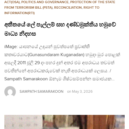
ACT(OSA)
,
POLITICS AND GOVERNANCE
,
PROTECTION OF THE STATE
FROM TERRORISM BILL (PSTA)
,
RECONCILIATION
,
RIGHT TO
INFORMATION(RTI)
අතීතයේ ලේ පැල්ලම් සහ දණ්ඩමුක්තිය හමුවේ
මාධ්‍ය නිදහස
iMage: යාපනයේ උදයන් පුවත්පතේ ප්‍රවෘත්ති
කතෘවරයාට(Gunasundaram Kuganadan) හමුදා මුර පොළක්
අසලදී 2011 ජූලි 29 දා පහර දුන් අතර එම අපරාධය තවමත්
පවතින්නේ අපරාධකරුවෙක් නැති අපරාධයක් ලෙසය. /
Sampath Samarakoon ඕනෑම ශිෂ්ටසම්පන්න සමාජයක…
SAMPATH SAMARAKOON
on
May 3, 2026