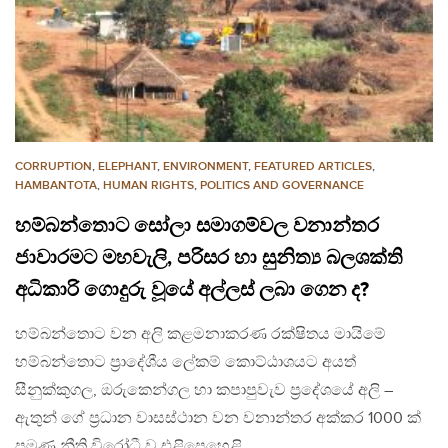
CORRUPTION
,
ELEPHANT
,
ENVIRONMENT
,
FEATURED ARTICLES
,
HAMBANTOTA
,
HUMAN RIGHTS
,
POLITICS AND GOVERNANCE
හම්බන්තොට සෝලා සමාගම්වල වනාන්තර
ජාවාරමට මහවැලි, පරිසර හා සුනිත්‍ය බලශක්ති
අධිකාරි ගොදුරු වූයේ අල්ලස් ලබා ගෙන ද?
හම්බන්තොට වන අලි කළමනාකරණ රක්ෂිතය මායිමේ
හම්බන්තොට ප්‍රාදේශීය ලේකම් කොට්ඨාශයට අයත්
සීනුක්කුගල, ඔරුකෙන්ගල හා කපාපුවැව ප්‍රදේශයේ අලි –
ඇතුන් ගේ ප්‍රධාන වාසස්ථාන වන වනාන්තර අක්කර 1000 ක්
පමණ නීති විරෝධී ව එළිපෙහෙළි…