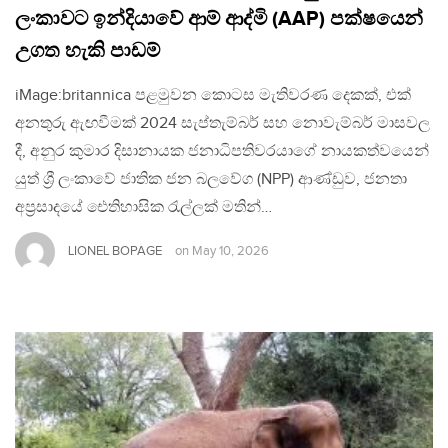
ලංකාවට ඉන්දියාවේ ආම් ආද්මි (AAP) පක්ෂයෙන්
උගත හැකි පාඩම්
iMage:britannica පළමුවන කොටස මැතිවරණ දෙකක්, එක්
අනතුරු ඇඟවීමක් 2024 සැප්තැම්බර් සහ නොවැම්බර් මාසවල
දී, අනුර කුමාර දිසානායක ජනාධිපතිවරයාගේ නායකත්වයෙන්
යුත් ශ්‍රී ලංකාවේ ජාතික ජන බලවේග (NPP) ආණ්ඩුව, ජනතා
අප්‍රසාදයේ ඓතිහාසික රැල්ලක් මතින්…
LIONEL BOPAGE
on
May 10, 2026