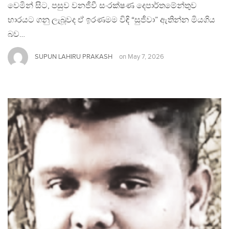
වෙමින් සිට, පසුව වනජීවී සංරක්ෂණ දෙපාර්තමේන්තුව
භාරයට ගනු ලැබූවද ඒ ඉරණමම විඳි “සුජීවා” ඇතින්න මියගිය
බව…
SUPUN LAHIRU PRAKASH
on
May 7, 2026