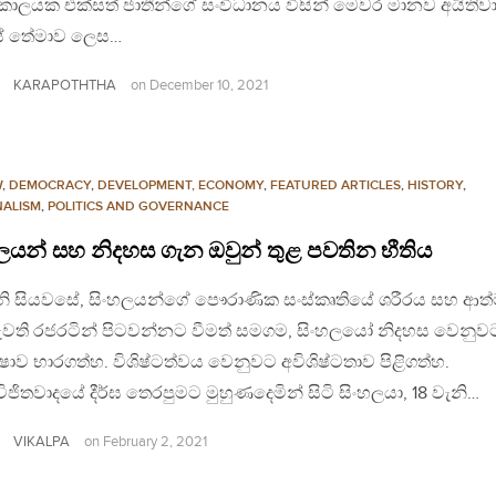
 කාලයක එක්සත් ජාතීන්ගේ සංවිධානය විසින් මෙවර මානව අයිතිවා
ේ තේමාව ලෙස…
KARAPOTHTHA
on
December 10, 2021
W
,
DEMOCRACY
,
DEVELOPMENT, ECONOMY
,
FEATURED ARTICLES
,
HISTORY
,
NALISM
,
POLITICS AND GOVERNANCE
ලයන් සහ නිදහස ගැන ඔවුන් තුළ පවතින භීතිය
ැනි සියවසේ, සිංහලයන්ගේ පෞරාණික සංස්කෘතියේ ශරීරය සහ ආත
ැවති රජරටින් පිටවන්නට වීමත් සමගම, සිංහලයෝ නිදහස වෙනුව
ාව භාරගත්හ. විශිෂ්ටත්වය වෙනුවට අවිශිෂ්ටතාව පිළිගත්හ.
ිජිතවාදයේ දීර්ඝ තෙරපුමට මුහුණදෙමින් සිටි සිංහලයා, 18 වැනි…
VIKALPA
on
February 2, 2021