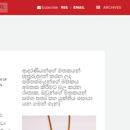
Subscribe:
RSS
|
EMAIL
ARCHIVES
ආදරණීයන්ගේ මතකයන්
(අතුරුදහන් කරන ලද
M OF
සමීපතමයන්ගේ මතකය
ON
,
අමතක කිරීමට බල කරන
රාජ්‍යක, ඔවුන්ගේ මතකයන්
සමග සත්‍ය සහ යුක්තිය සොයා
යන ගමන් ගැන)
බව
ඩා