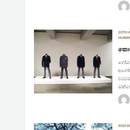
2OTH 
HUMAN
කොක
ගෝඨාබ
අගෝස්
ව්‍යව
ඔක්ත
2020 E