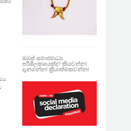
සිකම්
ඔබත් සමාජමාධ්‍ය
පරිශීලකයෙක්ද? කියවන්න!
දැනගන්න! ක්‍රියාත්මකවන්න!
්මය
ට