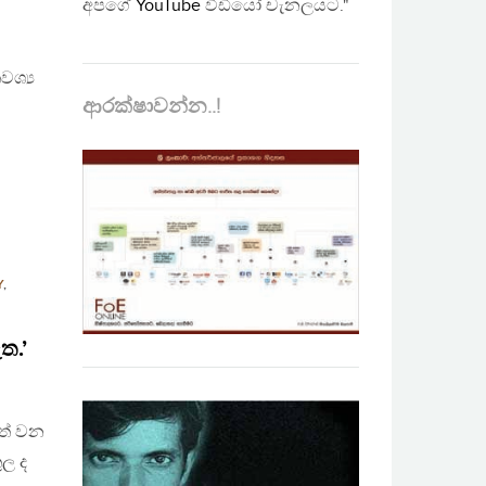
අපගේ
YouTube
වීඩියෝ චැනලයට."
ශ්‍ය
ආරක්ෂාවන්න..!
Y
,
ත.’
වත් වන
ල ද