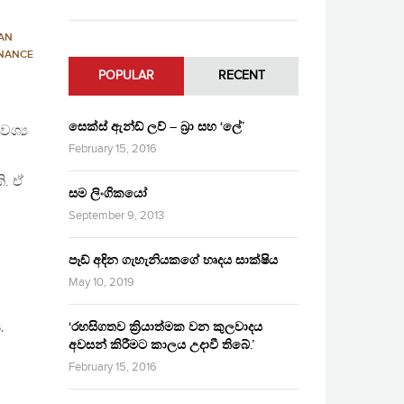
AN
RNANCE
POPULAR
RECENT
සෙක්ස් ඇන්ඩ් ලව් – බ්‍රා සහ ‘ලේ’
ශ්‍ය
February 15, 2016
ි. ඒ
සම ලිංගිකයෝ
September 9, 2013
පෑඩ් අඳින ගැහැනියකගේ හෘදය සාක්ෂිය
May 10, 2019
‘රහසිගතව ක්‍රියාත්මක වන කුලවාදය
S
,
අවසන් කිරීමට කාලය උදාවී තිබේ.’
February 15, 2016