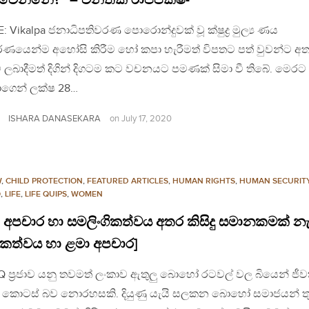
: Vikalpa ජනාධිපතිවරණ පොරොන්දුවක් වූ ක්ෂුද්‍ර මුල්‍ය ණය
ර්ණයෙන්ම අහෝසි කිරීම හෝ කපා හැරීමත් විපතට පත් වුවන්ට අතව
ම් ලබාදීමත් දිගින් දිගටම කට වචනයට පමණක් සිමා වී තිබේ. මෙරට
ගෙන් ලක්ෂ 28…
ISHARA DANASEKARA
on
July 17, 2020
W
,
CHILD PROTECTION
,
FEATURED ARTICLES
,
HUMAN RIGHTS
,
HUMAN SECURIT
Q
,
LIFE
,
LIFE QUIPS
,
WOMEN
 අපචාර හා සමලිංගිකත්වය අතර කිසිදු සමානකමක් නැ
ගිකත්වය හා ළමා අපචාර]
 ප්‍රජාව යනු තවමත් ලංකාව ඇතුලු බොහෝ රටවල් වල බියෙන් ජී
 කොටස් බව නොරහසකි. දියුණු යැයි සලකන බොහෝ සමාජයන් තු