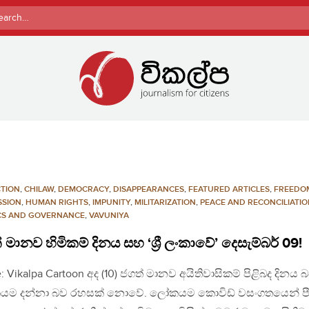
rch
TION
,
CHILAW
,
DEMOCRACY
,
DISAPPEARANCES
,
FEATURED ARTICLES
,
FREEDO
SSION
,
HUMAN RIGHTS
,
IMPUNITY
,
MILITARIZATION
,
PEACE AND RECONCILIATI
ICS AND GOVERNANCE
,
VAVUNIYA
 මානව හිමිකම් දිනය සහ ‘ශ්‍රී ලංකාවේ’ දෙසැම්බර් 09!
: Vikalpa Cartoon අද (10) ජගත් මානව අයිතිවාසිකම් පිළිබද දිනය 
ම දන්නා බව රහසක් නොවේ. ලෝකයම කොවිඩ් වසංගතයෙන් පී