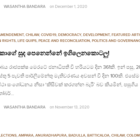
WASANTHA BANDARA
on
December 1, 2020
AMENDEMENT
,
CHILAW
,
COVID19
,
DEMOCRACY
,
DEVELOPMENT
,
FEATURED ARTI
 RIGHTS
,
LIFE QUIPS
,
PEACE AND RECONCILIATION
,
POLITICS AND GOVERNAN
ාගේ සුද පෙනෙන්නේ ඉගිලෙනකොටලු!
ය රාජපක්ෂ මෙරටේ ජනාධිපති වී හරියටම දින 361කි. ඉන් පසු, 
තු 5 පැවති පාර්ලිමේන්තු මැතිවරණය අවසන් වී දින 100කි. එසේ
ස්ථා සංශෝධනය නිසා ‘කිසිවක් කරගන්න බැරි’ බව කියමින්, පසුගිය
ෝබර්…
WASANTHA BANDARA
on
November 13, 2020
LECTIONS
,
AMPARA
,
ANURADHAPURA
,
BADULLA
,
BATTICALOA
,
CHILAW
,
COLOM