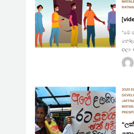
MATAL
RATNA
[vid
“මේ ප
හෝදග
දාලා 
2020 E
DEVEL
JAFFN
MATAR
PRESP
“ලක
නොව