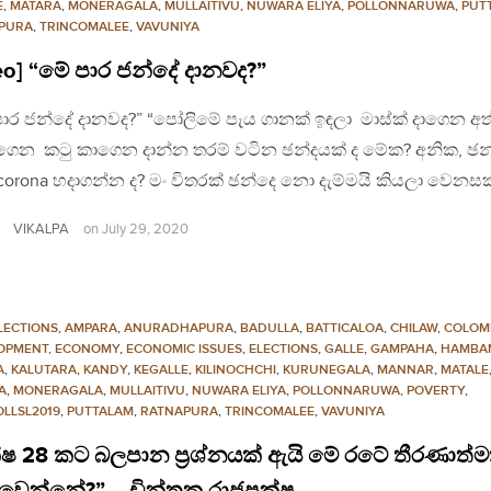
E
,
MATARA
,
MONERAGALA
,
MULLAITIVU
,
NUWARA ELIYA
,
POLLONNARUWA
,
PUT
PURA
,
TRINCOMALEE
,
VAVUNIYA
eo] “මේ පාර ජන්දේ දානවද?”
ාර ජන්දේ දානවද?” “පෝලිමේ පැය ගානක් ඉඳලා මාස්ක් දාගෙන අත
ෙන කටු කාගෙන දාන්න තරම් වටින ඡන්දයක් ද මේක? අනික, ඡන
corona හදාගන්න ද? මං විතරක් ඡන්දෙ නො දැම්මයි කියලා වෙනස
VIKALPA
on
July 29, 2020
LECTIONS
,
AMPARA
,
ANURADHAPURA
,
BADULLA
,
BATTICALOA
,
CHILAW
,
COLOM
OPMENT, ECONOMY
,
ECONOMIC ISSUES
,
ELECTIONS
,
GALLE
,
GAMPAHA
,
HAMBA
A
,
KALUTARA
,
KANDY
,
KEGALLE
,
KILINOCHCHI
,
KURUNEGALA
,
MANNAR
,
MATALE
A
,
MONERAGALA
,
MULLAITIVU
,
NUWARA ELIYA
,
POLLONNARUWA
,
POVERTY
,
OLLSL2019
,
PUTTALAM
,
RATNAPURA
,
TRINCOMALEE
,
VAVUNIYA
්ෂ 28 කට බලපාන ප්‍රශ්නයක් ඇයි මේ රටේ තීරණාත්
ෙන්නේ?” – චින්තක රාජපක්ෂ-