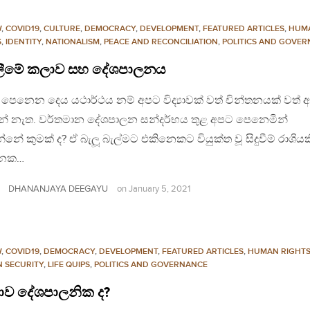
W
,
COVID19
,
CULTURE
,
DEMOCRACY
,
DEVELOPMENT
,
FEATURED ARTICLES
,
HUM
S
,
IDENTITY
,
NATIONALISM
,
PEACE AND RECONCILIATION
,
POLITICS AND GOVE
ලීමේ කලාව සහ දේශපාලනය
ෙනෙන දෙය යථාර්ථය නම් අපට විද්‍යාවක් වත් චින්තනයක් වත් අව
ේ නැත. වර්තමාන දේශපාලන සන්දර්භය තුළ අපට පෙනෙමින්
්නේ කුමක් ද? ඒ බැලූ බැල්මට එකිනෙකට වියුක්ත වූ සිදුවීම් රාශියක
නෙක…
DHANANJAYA DEEGAYU
on
January 5, 2021
W
,
COVID19
,
DEMOCRACY
,
DEVELOPMENT
,
FEATURED ARTICLES
,
HUMAN RIGHT
 SECURITY
,
LIFE QUIPS
,
POLITICS AND GOVERNANCE
‍යාව දේශපාලනික ද?