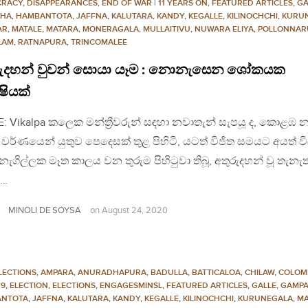
CRACY
,
DISAPPEARANCES
,
END OF WAR | 11 YEARS ON
,
FEATURED ARTICLES
,
GA
AHA
,
HAMBANTOTA
,
JAFFNA
,
KALUTARA
,
KANDY
,
KEGALLE
,
KILINOCHCHI
,
KURU
AR
,
MATALE
,
MATARA
,
MONERAGALA
,
MULLAITIVU
,
NUWARA ELIYA
,
POLLONNA
LAM
,
RATNAPURA
,
TRINCOMALEE
රුදහන් වුවන් සොයා යෑම : නොනැසෙන ශෝකයක
ෂියක්
: Vikalpa කලෙක මන්ත්‍රීවරුන් සඳහා නවාතැන් සැපයූ ද, කොළඹ
වර්ණයෙන් යුතුව පෙදෙසක් තුළ පිහිටි, යටත් විජිත සමයට අයත් වි
ගිල්ලක මෑත කාලය වන තුරුම පිහිටුවා තිබූ, අතුරුදහන් වූ තැනැත
ඳ…
MINOLI DE SOYSA
on
August 24, 2020
LECTIONS
,
AMPARA
,
ANURADHAPURA
,
BADULLA
,
BATTICALOA
,
CHILAW
,
COLOM
19
,
ELECTION
,
ELECTIONS
,
ENGAGESMINSL
,
FEATURED ARTICLES
,
GALLE
,
GAMP
NTOTA
,
JAFFNA
,
KALUTARA
,
KANDY
,
KEGALLE
,
KILINOCHCHI
,
KURUNEGALA
,
M