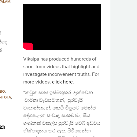
TALAM
,
්
්දෙ
ක්…
Vikalpa has produced hundreds of
short-form videos that highlight and
investigate inconvenient truths. For
more videos,
click here
.
BO
,
"කටුක සත්‍ය ඉස්මතුකර දැක්වෙන
NTOTA
,
වාර්තා වැඩසටහන්, පුරවැසි
,
වෘතාන්තයන්, කෙටි චිත්‍රපට මෙන්ම
දේශපාලන සංවාද, සාකච්ඡා, සිය
ගණනක් විකල්ප පුරවැසි වෙබ් අඩවිය
මක
නිශ්පාදනය කර ඇත. පිවිසෙන්න