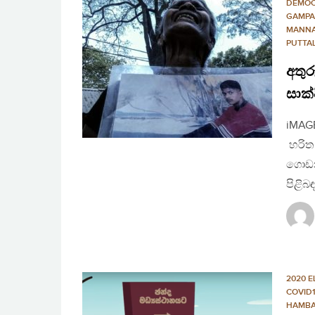
DEMO
GAMP
MANN
PUTTA
අතු
සාක්
iMAGE
හරිත 
ගොඩනැ
පිළිබ
2020 E
COVID
HAMBA