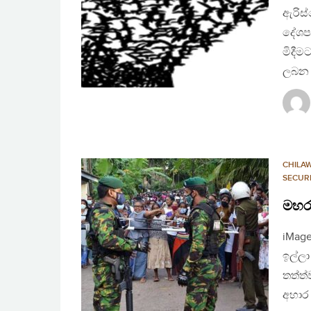
ඇරිස
දේශපා
මිදීම
ලබන ප
CHILA
SECUR
මහර
iMage
ඉල්ලා
තත්ත
අහාර 