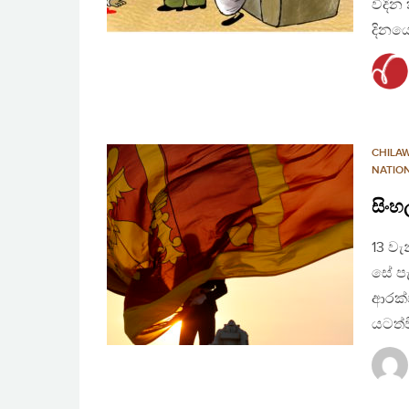
විදින
දිනය
CHILA
NATIO
සිංහ
13 ව
සේ ප
ආරක්ෂ
යටත්ව