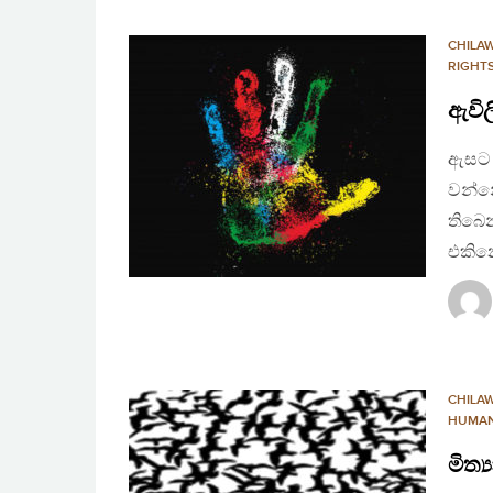
CHILA
RIGHT
ඇවි
ඇසට ප
වන්න
තිබෙන
එකි
CHILA
HUMAN
මිත්