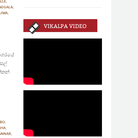
LLE
,
NEGALA
,
RUWA
,
 නගරයේ
සල්
්තන්
BO
,
AHA
,
ANNAR
,