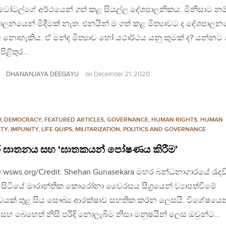
්ටෝටල්ගේ අර්ථයෙන් ගත් කළ සියල්ල දේශපාලනිකය. මිනිසාට නම
ලනයෙන් මිදීමක් නැත. එනයින් ම ගත් කළ මිත්‍යාවට ද දේශපාලන
ට නොහැකිය. ඒ මන්ද මිත්‍යාව හෝ යථාර්ථය යනු කුමක් ද? යන්නට 
ිළිතුර…
DHANANJAYA DEEGAYU
on
December 21, 2020
W
,
DEMOCRACY
,
FEATURED ARTICLES
,
GOVERNANCE
,
HUMAN RIGHTS
,
HUMAN
ITY
,
IMPUNITY
,
LIFE QUIPS
,
MILITARIZATION
,
POLITICS AND GOVERNANCE
 ඝාතනය සහ ‘ඝාතකයන් පෝෂණය කිරීම’
:wsws.org/Credit: Shehan Gunasekara මහර බන්ධනාගාරයේ රැදව
 සිටියේ මාරාන්තික කොරෝනා වෛරසය සීග්‍රයෙන් ව්‍යාපත්වීමේ
්වයක් තුළ සිය සෞඛ්‍ය ආරක්ෂාව සහතික කරන ලෙසයි. විශේෂයෙන
සහ බෙහෙත් නිසි පරිදි නොලැබීම නිසා මනුෂයින් ලෙස ඔවුන්ට…