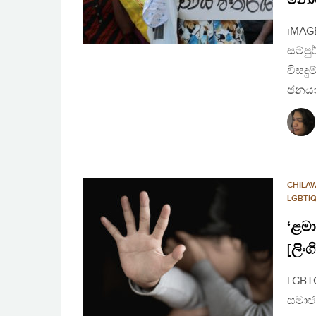
iMAGE
සම්පු
විසදු
ජනයා
CHILA
LGBTI
‘ළමා
[ලිං
LGBTQ
සමාජ