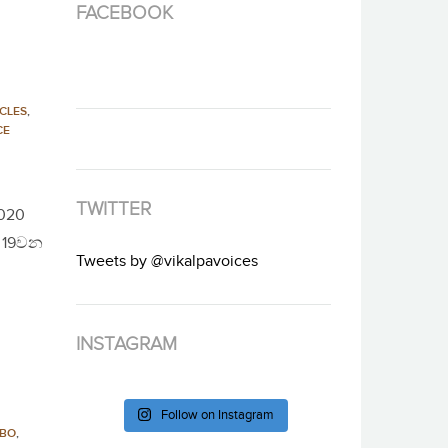
FACEBOOK
CLES
,
CE
TWITTER
2020
ම 19වන
Tweets by @vikalpavoices
INSTAGRAM
Follow on Instagram
BO
,